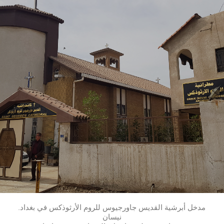
مدخل أبرشية القديس جاورجيوس للروم الأرثوذكس في بغداد.
نيسان