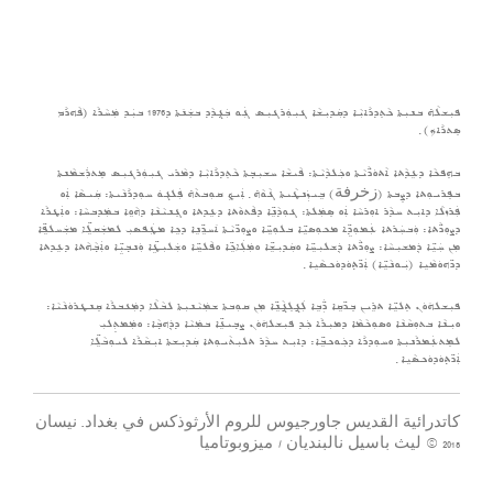
ܦܝܼܫܠܵܗ̇ ܒܢܝܼܬܐ ܟܵܬܸܕܪܵܐܝܼܵܐ ܕܩܲܕܝܼܫܵܐ ܓܝܼܘܲܪܓܝܼܣ ܓܲܘ ܒܲܓ݂ܕܵܕ ܒܫܲܢ݇ܬܐ ܕ1976 ܒܝܲܕ ܡܲܚܵܪܵܐ (ܦܵܗܪܵܡ
ܣܸܬܪܵܐܟ) ݂
ܒܗܸܦܟܵܐ ܕܥܹܕܵܬܐ ܐܵܬܘܿܖ̈ܵܝܵܬܐ ܘܟܲܠܕܵܝܵܬܐ: ܦܵܝܫܵܐ ܚܫܝܼܒ݂ܬܐ ܟܵܬܸܕܪܵܐܝܼܵܐ ܕܡܵܪܝ ܓܝܼܘܲܪܓܝܼܣ ܡܸܬܪܲܫܡܵܢܬܐ
ܒܦܸܪܝܘܼܬܐ ܕܨܸܒܬܐ (زخرفة) ܒܹܝܙܲܢܛܵܝܬܐ ܓܵܘܵܗ̇ ݂ ܐܲܝܟ݂ ܩܘܼܒܬܵܗ̇ ܦܲܠܓܘܿ ܚܘܼܕܪܵܢܵܝܬܐ: ܩܲܝܣܵܐ ܐܲܘ
ܦܲܪܙܠܵܐ ܕܐܝܼܬ ܚܕܵܪ ܐܘܼܪܚܵܐ ܐܲܘ ܣܸܡܲܠܬܐ: ܓܘܼܕܵܢܹ̈ܐ ܕܦܵܬܘܵܬܐ ܕܥܹܕܬܐ ܘܓܸܢܝܵܢܵܐ ܕܗܵܘܹܐ ܒܡܲܕܒܚܵܐ: ܘܐܲܛܪܵܐ
ܕܨܘܼܖ̈ܵܬܐ: ܘܲܒܚܲܪܬܐ ܥܲܡܘܼܕܹ̈ܐ ܡܟܘܼܣܝܹ̈ܐ ܒܠܘܼܚܹ̈ܐ ܘܨܘܼܖ̈ܝܵܬܐ ܐ݇ܚܖܹ̈ܢܹܐ ܕܟܹܐ ܡܛܲܦܣܝܼ ܠܡܫܲܩܠܹ̈ܐ ܡܫܲܚܠܦܹ̈ܐ
ܡܼܢ ܚܲܝܹ̈ܐ ܕܲܡܫܝܼܚܵܐ: ܨܘܼܖ̈ܵܬܐ ܕܲܫܠܝܼܚܹ̈ܐ ܘܩܲܕܝܼܫܹ̈ܐ ܘܡܲܠܲܐܟܹ̈ܐ ܘܦܵܠܚܹ̈ܐ ܘܫܲܠܝܼܛܹ̈ܐ ܘܲܢܒ݂ܝܼܹ̈ܐ ܘܐܲܒ݂ܵܗܵܬܐ ܕܥܹܕܬܐ
ܕܖ̈ܗܘܿܡܵܝܹܐ (ܝܲܘܢܵܝܹ̈ܐ) ܐܲܖ̈ܬ݂ܘܿܕܘܿܟܣܵܝܹܐ ݂
ܦܝܼܫܠܗ݇ܘܿܢ ܬܸܠܝܹ̈ܐ ܬܪܹܝܢ ܒܸܖ̈ܩܹܐ ܖ̈ܲܒܹܐ ܠܲܓ̰ܠܸܓ̰ܵܢܹ̈ܐ ܡܼܢ ܩܘܼܒܬܐ ܫܡܲܝܵܢܝܼܬܐ ܠܒܵܠܵܐ ܕܡܲܥܒܪܵܐ ܩܸܢܛܪܘܿܢܵܝܵܐ:
ܘܝܼܢܵܐ ܒܬܘܼܩܵܢܵܐ ܘܣܘܼܟܵܡܵܐ ܕܡܝܼܪܵܐ ܟܲܕ ܦܝܼܫܠܗ݇ܘܿܢ ܨܒ݂ܝܥܹ̈ܐ ܒܡܲܝܵܐ ܕܕܲܗܒ݂ܵܐ: ܘܡܲܡܬܼܸܠܝܼ
ܠܡܸܬܥܲܡܪܵܢܝܼܬܐ ܘܚܘܼܕܪܵܐ ܕܟܲܘܟܒܹ̈ܐ: ܕܐܝܼܬ ܚܕܵܪ ܬܠܝܼܬܵܝܘܼܬܐ ܩܲܕܝܼܫܬܐ ܐܝܼܩܵܪܵܐ ܠܝܘܼܒܵܠܹ̈ܐ
ܐܲܖ̈ܬ݂ܘܿܕܘܿܟܣܵܝܹܐ ݂
كاتدرائية القديس جاورجيوس للروم الأرثوذكس في بغداد. نيسان
2018 © ليث باسيل نالبنديان / ميزوبوتاميا