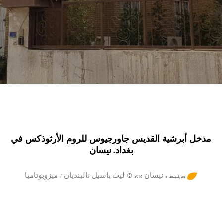
مدخل أبرشية القديس جاورجيوس للروم الأرثوذكس في
بغداد. نيسان
ܼܘܲܪܓܝܼܣ : نيسان 2018 © ليث باسيل نالبنديان / ميزوبوتاميا