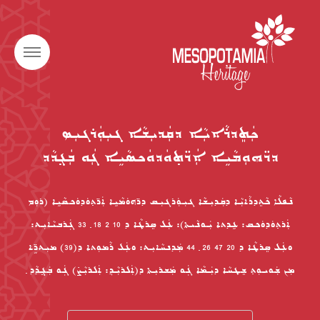
ܟܲܬܸܕܪܵܐܝܼܵܐ ܕܩܲܕܝܼܫܵܐ ܓܝܼܘܲܪܓܝܼܣ
ܕܖ̈ܗܘܼܡܵܝܹܐ ܐܲܖ̈ܬ݂ܘܿܕܘܿܟܣܵܝܹܐ ܓܲܘ ܒܲܓ݂ܕܵܕ
ܢܵܦܠܵܐ ܟܵܬܸܕܪܵܐܝܼܵܐ ܕܩܲܕܝܼܫܵܐ ܓܝܼܘܲܪܓܝܼܣ ܕܖ̈ܗܘܿܡܵܝܹܐ ܐܲܖ̈ܬ݂ܘܿܕܘܿܟܣܵܝܹܐ (ܪܘܼܡ
ܐܲܪܬ݂ܘܿܕܘܿܟܣ: ܥܹܕܬܐ ܝܲܘܢܵܝܬܐ): ܥܲܠ ܣܸܪܛܵܐ ܕ 10 2 18 ݂ 33 ܓܲܪܒܝܵܐܝܼܬ:
ܘܥܲܠ ܣܸܪܛܵܐ ܕ 20 47 26 ݂ 44 ܡܲܕܢܚܵܐܝܼܬ: ܘܥܲܠ ܪܵܡܘܼܬܐ ܕ(39) ܡܝܼܬܖܹ̈ܐ
ܡܼܢ ܫܲܘܝܘܼܬ݂ ܫܸܛܚܵܐ ܕܝܲܡܵܐ ܓܲܘ ܡܲܫܪܝܼܬܐ ܕ(ܐܲܠܪܝܼܵܕ݂: ܐܲܠܪܝܼܵܨ̇) ܓܲܘ ܒܲܓ݂ܕܵܕ ݂