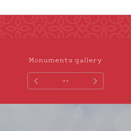
Monument's gallery
/ 17
1