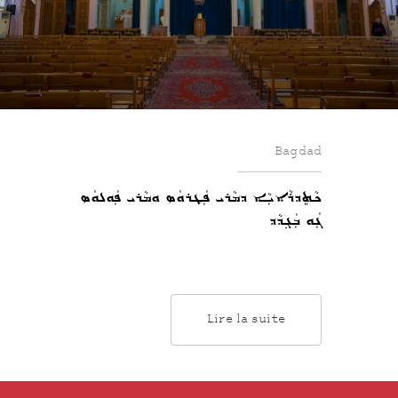
Bagdad
ܟܵܬܸܕܪܵܐܝܼܵܐ ܕܡܵܪܝ ܦܲܛܪܘܿܣ ܘܡܵܪܝ ܦܲܘܠܘܿܣ
ܓܲܘ ܒܲܓ݂ܕܵܕ
Lire la suite