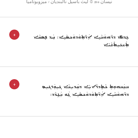
نيسان 2018 © ليث باسيل نالبنديان / ميزوبوتاميا
+
ܥܹܕܬܐ ܕܖ̈ܗܘܿܡܵܝܹܐ ܐܲܖ̈ܬ݂ܘܿܕܘܿܟܣܵܝܹܐ: ܚܲܕ ܦܸܣܩܵܐ
ܬܲܫܥܝܼܬܵܢܵܝܵܐ
+
ܡܫܲܡܗܘܼܬ݂ ܟܵܬܸܕܪܵܐܝܼܵܐ ܕܩܲܕܝܼܫܵܐ ܓܝܼܘܲܪܓܝܼܣ
ܕܖ̈ܗܘܿܡܵܝܹܐ ܐܲܖ̈ܬ݂ܘܿܕܘܿܟܣܵܝܹܐ ܓܲܘ ܒܲܓ݂ܕܵܕ: