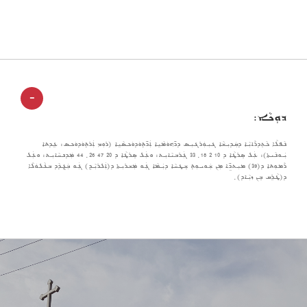
-
ܕܘܼܟܵܐ:
ܢܵܦܠܵܐ ܟܵܬܸܕܪܵܐܝܼܵܐ ܕܩܲܕܝܼܫܵܐ ܓܝܼܘܲܪܓܝܼܣ ܕܖ̈ܗܘܿܡܵܝܹܐ ܐܲܖ̈ܬ݂ܘܿܕܘܿܟܣܵܝܹܐ (ܪܘܼܡ ܐܲܪܬ݂ܘܿܕܘܿܟܣ: ܥܹܕܬܐ
ܝܲܘܢܵܝܬܐ): ܥܲܠ ܣܸܪܛܵܐ ܕ 10 2 18 ݂ 33 ܓܲܪܒܝܵܐܝܼܬ: ܘܥܲܠ ܣܸܪܛܵܐ ܕ 20 47 26 ݂ 44 ܡܲܕܢܚܵܐܝܼܬ: ܘܥܲܠ
ܪܵܡܘܼܬܐ ܕ(39) ܡܝܼܬܖܹ̈ܐ ܡܼܢ ܫܲܘܝܘܼܬ݂ ܫܸܛܚܵܐ ܕܝܲܡܵܐ ܓܲܘ ܡܲܫܪܝܼܬܐ ܕ(ܐܲܠܪܝܼܵܕ݂) ܓܲܘ ܒܲܓ݂ܕܵܕ ܒܥܵܠܘܿܠܵܐ
ܕ(ܛܵܪܹܩ ܒܸܢ ܙܝܼܵܐܕ) ݂