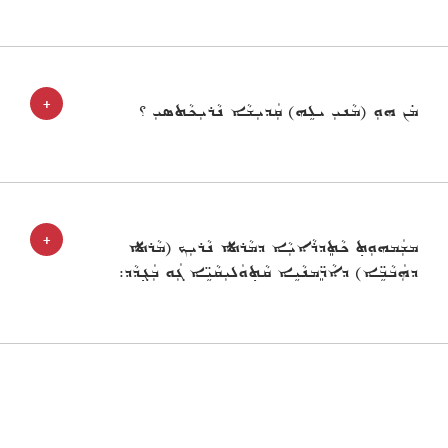
+
ܡ̇ܢ ܗܘܼ (ܡܵܢܝܼ ܝܠܹܗ) ܩܲܕܝܼܫܵܐ ܢܵܪܝܼܟܵܬܣܝܼ ؟
+
ܡܫܲܡܗܘܼܬ݂ ܟܵܬܸܕܪܵܐܝܼܵܐ ܕܡܵܪܬܐ ܢܵܪܝܼܟ (ܡܵܪܬܐ
ܕܗܲܒܵܒܹ̈ܐ) ܕܐܵܖܸ̈ܡܢܵܝܹܐ ܩܵܬ݂ܘܿܠܝܼܩܵܝܹ̈ܐ ܓܲܘ ܒܲܓ݂ܕܵܕ: