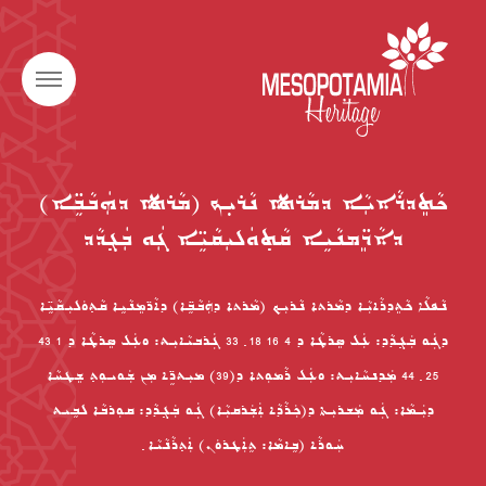
ܟܵܬܸܕܪܵܐܝܼܵܐ ܕܡܵܪܬܐ ܢܵܪܝ̣ܟ (ܡܵܪܬܐ ܕܗܲܒܵܒܹ̈ܐ)
ܕܐܵܖܸ̈ܡܢܵܝܹܐ ܩܵܬ݂ܘܿܠܝܼܩܵܝܹ̈ܐ ܓܲܘ ܒܲܓ݂ܕܵܕ
ܢܵܦܠܵܐ ܟܵܬܸܕܪܵܐܝܼܵܐ ܕܡܵܪܬܐ ܢܵܪܝܼܟ (ܡܵܪܬܐ ܕܗܲܒܵܒܹ̈ܐ) ܕܐܵܖ̈ܡܸܢܵܝܹܐ ܩܵܬ݂ܘܿܠܝܼܩܵܝܹ̈ܐ
ܕܓܲܘ ܒܲܓ݂ܕܵܕ: ܥܲܠ ܣܸܪܛܵܐ ܕ 4 16 18 ݂ 33 ܓܲܪܒܝܵܐܝܼܬ: ܘܥܲܠ ܣܸܪܛܵܐ ܕ 1 43
25 ݂ 44 ܡܲܕܢܚܵܐܝܼܬ: ܘܥܲܠ ܪܵܡܘܼܬܐ ܕ(39) ܡܝܼܬܖܹ̈ܐ ܡܼܢ ܫܲܘܝܘܼܬ݂ ܫܸܛܚܵܐ
ܕܝܲܡܵܐ: ܓܲܘ ܡܲܫܪܝܼܬܐ ܕ(ܟܲܪܵܕܵܐ ܐܲܫܲܪܩܝܼܵܐ) ܓܲܘ ܒܲܓ݂ܕܵܕ: ܩܘܼܪܒܵܐ ܠܒܹܝܬ
ܚܲܘܪܵܐ (ܒܹܐܡܵܐ: ܬܹܐܲܛܪܘܿܢ) ܐܲܬ݂ܪܵܢܵܝܵܐ ݂