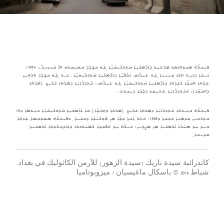
ܦܝܼܫܠܵܗ̇ ܡܫܘܼܬܐܲܣܬܐ ܡܲܪܥܝܼܬܐ ܕܐܵܖܸ̈ܡܢܵܝܹܐ ܩܵܬ݂ܘܿܠܝܼܩܵܝܹ̈ܐ ܓܲܘ ܒܲܓ݂ܕܵܕ ܒܣܝܼܩܘܿܡ 29 ܒܲܚܙܝܼܪܵܢ 1954:
ܐܲܝܟܵܐ ܕܐܝܼܬ ܗ݇ܘܵܐ ܒܸܚܝܵܝܵܐ ܓܲܘ ܥܝܼܪܵܐܩ ܐܲܠܦܵܝܹ̈ܐ ܕܐܵܖܸ̈ܡܢܵܝܹܐ ܩܵܬ݂ܘܿܠܝܼܩܵܝܹ̈ܐ ݂ ܐܝܼܬ ܓܲܘ ܒܲܓ݂ܕܵܕ ܬܲܪܬܹܝܢ
ܥܹܕܵܬܐ ܬܵܒܥܹ̈ܐ ܠܥܹܕܬܐ ܕܐܵܖܸ̈ܡܢܵܝܹܐ ܩܵܬ݂ܘܿܠܝܼܩܵܝܹ̈ܐ ܓܲܘ ܥܝܼܪܵܐܩ: ܟܵܬܸܕܪܵܐܝܼܵܐ ܕܡܵܪܬܐ ܢܵܪܝܼܟ (ܡܵܪܬܐ
ܕܗܲܒܵܒܹ̈ܐ): ܘܟܵܬܸܕܪܵܐܝܼܵܐ ܥܲܬܝܼܩܬܐ ܕܠܸܒܵܐ ܕܝܼܫܘܿܥ ݂
ܦܝܼܫܠܵܗ̇ ܢܙܝܼܪܬܐ ܟܵܬܸܕܪܵܐܝܼܵܐ ܕܡܵܪܬܐ ܢܵܪܝܼܟ (ܡܵܪܬܐ ܕܗܲܒܵܒܹ̈ܐ) ܩܵܐ ܐܲܖܸ̈ܡܢܵܝܹܐ ܩܵܬ݂ܘܿܠܝܼܩܵܝܹ̈ܐ ܒܝܲܘܡܵܐ ܕ18
ܒܬܸܪܫܝܼܢ ܩܲܕܡܵܝܵܐ ܒܫܲܢ݇ܬܐ ܕ1998: ܒܵܬܲܪ ܐܸܫܬܐ ܫܸܢܹ̈ܐ ܡܼܢ ܦܘܼܠܚܵܢܹ̈ܐ ܕܲܒܢܵܝܬܐ ݂ ܘܦܝܼܫܠܵܗ̇ ܡܣܘܼܟܲܡܬܐ ܥܹܕܬܐ
ܒܝܲܕ ܚܲܕ ܡܲܚܵܪܵܐ ܐܵܪܸܡܢܵܝܵܐ ܡܼܢ ܡܸܨܪܹܝܢ: ܘܝܼܠܵܗ̇ ܚܲܕ ܬܲܦܢܟ݂ܵܐ ܠܡܲܚܵܪܘܼܬܐ ܕܐܲܪܕܸܟ݂ܠܘܼܬܐ ܐܵܪܸܡܢܵܝܬܐ
ܩܲܕܝܼܫܬܐ ݂
كاتدرائية سيدة ناريك (سيدة الزهور) للأرمن الكاثوليك في بغداد.
شباط 2018 © باسكال ماغيسيان / ميزوبوتاميا