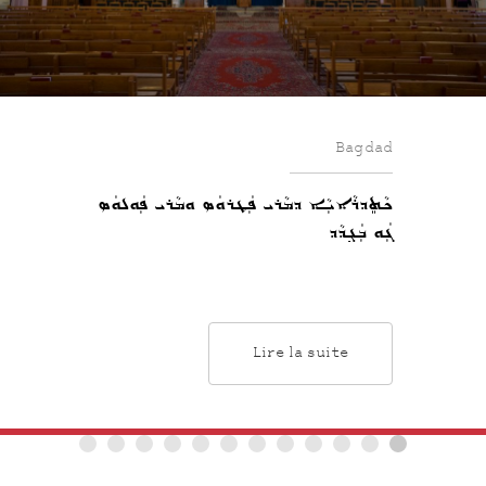
Bagdad
ܟܵܬܸܕܪܵܐܝܼܵܐ ܕܡܵܪܝ ܦܲܛܪܘܿܣ ܘܡܵܪܝ ܦܲܘܠܘܿܣ
ܓܲܘ ܒܲܓ݂ܕܵܕ
Lire la suite