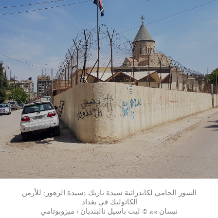
السور الحامي لكاتدرائية سيدة ناريك (سيدة الزهور) للأرمن
الكاثوليك في بغداد.
نيسان 2018 © ليث باسيل نالبنديان / ميزوبوتامي