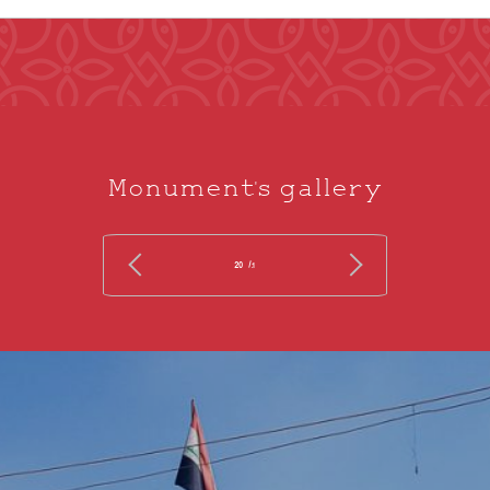
Monument's gallery
/ 20
1