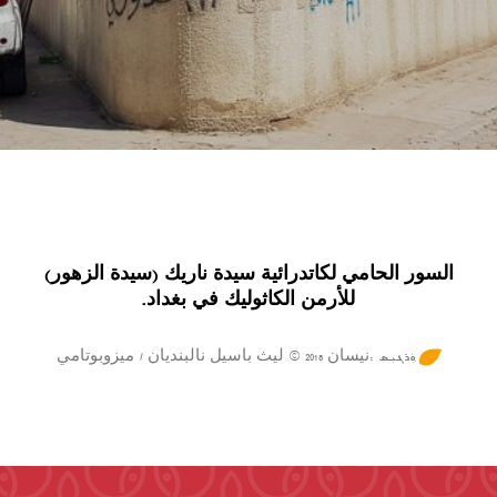
السور الحامي لكاتدرائية سيدة ناريك (سيدة الزهور)
للأرمن الكاثوليك في بغداد.
ܼܘܲܪܓܝܼܣ :نيسان 2018 © ليث باسيل نالبنديان / ميزوبوتامي