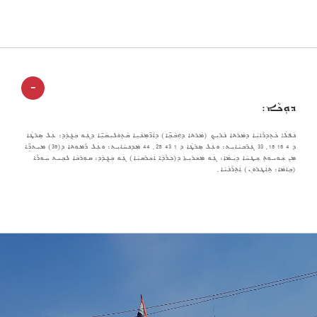
-
ܕܘܼܟܵܐ:
ܢܵܦܠܵܐ ܟܵܬܸܕܪܵܐܝܼܵܐ ܕܡܵܪܬܐ ܢܵܪܝܼܟ (ܡܵܪܬܐ ܕܗܲܒܵܒܹ̈ܐ) ܕܐܵܖ̈ܡܸܢܵܝܹܐ ܩܵܬ݂ܘܿܠܝܼܩܵܝܹ̈ܐ ܕܓܲܘ ܒܲܓ݂ܕܵܕ: ܥܲܠ ܣܸܪܛܵܐ
ܕ 4 16 18 ݂ 33 ܓܲܪܒܝܵܐܝܼܬ: ܘܥܲܠ ܣܸܪܛܵܐ ܕ 1 43 25 ݂ 44 ܡܲܕܢܚܵܐܝܼܬ: ܘܥܲܠ ܪܵܡܘܼܬܐ ܕ(39) ܡܝܼܬܖܹ̈ܐ
ܡܼܢ ܫܲܘܝܘܼܬ݂ ܫܸܛܚܵܐ ܕܝܲܡܵܐ: ܓܲܘ ܡܲܫܪܝܼܬܐ ܕ(ܟܲܪܵܕܵܐ ܐܲܫܲܪܩܝܼܵܐ) ܓܲܘ ܒܲܓ݂ܕܵܕ: ܩܘܼܪܒܵܐ ܠܒܹܝܬ ܚܲܘܪܵܐ
(ܒܹܐܡܵܐ: ܬܹܐܲܛܪܘܿܢ) ܐܲܬ݂ܪܵܢܵܝܵܐ ݂