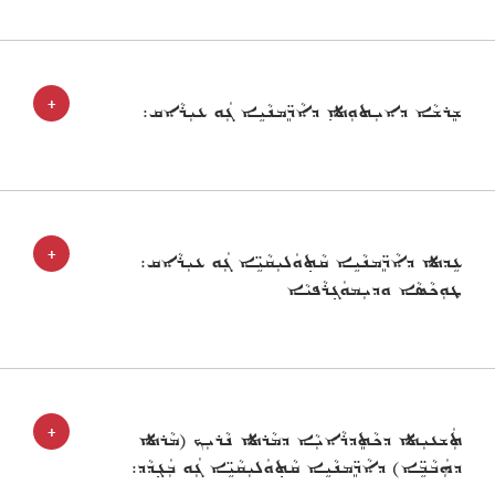
+
ܫܸܪܫܵܐ ܕܐܝܼܬܘܼܬ݂ܐ ܕܐܵܖܸ̈ܡܢܵܝܹܐ ܓܲܘ ܥܝܼܪܵܐܩ:
+
ܥܹܕܬܐ ܕܐܵܖܸ̈ܡܢܵܝܹܐ ܩܵܬ݂ܘܿܠܝܼܩܵܝܹ̈ܐ ܓܲܘ ܥܝܼܪܵܐܩ:
ܛܘܼܟܵܣܵܐ ܘܕܝܼܡܘܿܓ݂ܪܵܦܝܵܐ
+
ܬܲܫܥܝܼܬܐ ܕܟܵܬܸܕܪܵܐܝܼܵܐ ܕܡܵܪܬܐ ܢܵܪܝܼܟ (ܡܵܪܬܐ
ܕܗܲܒܵܒܹ̈ܐ) ܕܐܵܖܸ̈ܡܢܵܝܹܐ ܩܵܬ݂ܘܿܠܝܼܩܵܝܹ̈ܐ ܓܲܘ ܒܲܓ݂ܕܵܕ: