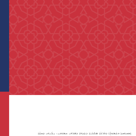
ܐܸܣܩܘܿܩܬܐ ܘܥܲܡܘܼܕܹ̈ܐ ܕܬܲܪܥܵܐ ܡܲܠܟܵܝܵܐ ܕܥܹܕܬܐ ܕܡܵܪܬܝ ܫܡܘܿܢܝܼ: ܝܼܠܲܝܗܝ ܢܸܩܫܹ̈ܐ