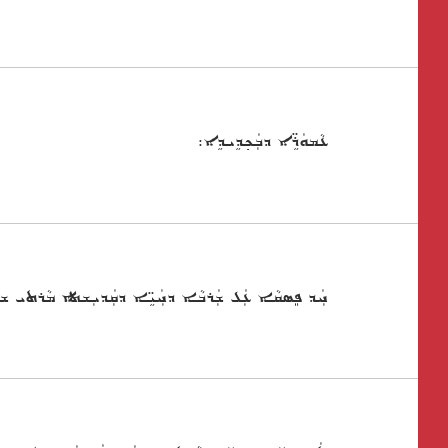
ܥܵܡܘܿܪܹ̈ܐ ܕܒܲܟ݂ܕܹܝܕܹܐ:
ܚܲܕ ܦܸܣܩܵܐ ܥܲܠ ܫܲܪܒܵܐ ܕܚܲܝܹ̈ܐ ܕܩܲܕܝܼܫܬܐ ܡܵܪܬܝ ܫܡ