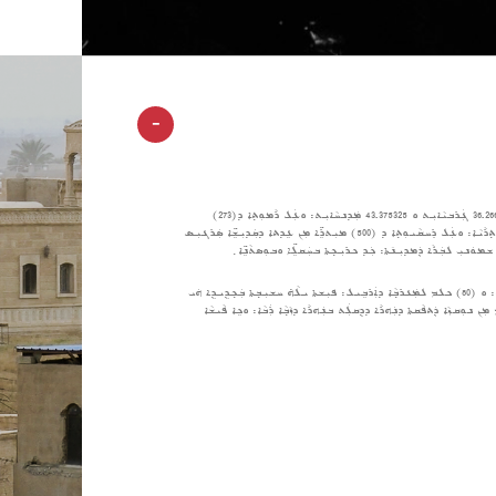
-
ܢܵܦܠܵܐ ܥܹܕܬܐ ܕܡܵܪܬܝ ܫܡܘܿܢܝܼ ܕܐ݇ܣܘܼܪ̈ܝܵܝܹܐ ܐܲܪ̈ܬ݂ܘܿܕܘܿܟܣܵܝܹܐ ܥܲܠ ܣܘܼܪܛܵܐ ܕܦܸܬ݂ܘܵܐ: 36.266233 ܓܲܪܒܝܵܐܝܼܬ ܘ 43.375325 ܡܲܕܢܚܵܐܝܼܬ: ܘܥܲܠ ܪܵܡܘܼܬ݂ܐ ܕ(273)
ܡܝܼܬܪܹ̈ܐ ܡܼܢ ܫܲܘܝܘܼܬ݂ ܫܸܛܚܵܐ ܕܝܲܡܵܐ: ܠܬܲܝܡܢܵܐ ܡܲܥܪܒ݂ܵܝܵܐ ܕܒܲܟ݂ܕܹܝܕܹܐ: ܥܲܠ ܚܲܕ ܬܲܠܵܐ ܐܲܬ݂ܪܵܝܵܐ: ܘܥܲܠ ܪܸܚܩܵܝܘܼܬ݂ܐ ܕ (500) ܡܝܼܬܪܹ̈ܐ ܡܼܢ ܥܹܕܬܐ ܕܩܲܕܝܼܫܹ̈ܐ ܣܲܪܓܝܼܣ
ܓܲܘ ܠܸܒܵܐ ܕܫܸܛܚܵܐ ܐ݇ܣܘܼܪܵܝܵܐ: ܥܲܠ ܒܘܼܥܕܵܐ ܕ (30) ܟܠܡ ܠܬܲܝܡܢܵܐ ܡܲܕܢܚܵܝܵܐ ܕܡܲܘܨܸܠ: ܘ (80) ܟܠܡ ܠܡܲܥܪܒ݂ܵܐ ܕܐܲܪܒܹܝܠ: ܦܝܼܫܬܐ ܝܠܵܗ̇ ܚܫܝܼܒ݂ܬܐ ܒܲܟ݂ܕܹܝܕܹܐ ܗܿܝ
ܵܝܬܐ ܒܸܫ ܪܲܒܬܐ ܓܲܘ ܫܸܛܚܵܐ ܕܢܝܼܢܘܹܐ: ܢܵܦܠܵܐ ܥܲܠ ܒܘܼܥܕܵܐ ܕ (40) ܟܠܡ ܡܼܢ ܢܘܼܩܙܵܐ ܕܲܬܦܵܩܬܐ ܕܢܲܗܪܵܐ ܕܕܸܩܠܲܬ ܒܢܲܗܪܵܐ ܕܙܵܒ݂ܵܐ ܪܲܒܵܐ: ܘܟܹܐ ܦܵܝܫܵܐ