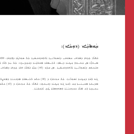
ܡܲܘܬܒ݂ܵܐ (ܕܘܼܟܵܐ):
ܘܒܵܟܘܿܣ ܕܐ݇ܣܘܼܪ̈ܝܵܝܹܐ ܐܲܪ̈ܬܘܿܕܘܿܟܣܵܝܹܐ ݂ ܡܼܢ ܩܕܵܡ (50) ܫܸܢܹ̈ܐ ܢܵܦܠܵܐ ܗ݇ܘܵܐ ܥܹܕܬܐ ܕܡܵܪܬܝ ܫܡܘܿܢܝܼ ܠܒܲܪܵܐ ܕܲܡܕܝܼܢ݇ܬܐ: ܟܲܕ ܟܪܝܼܟ݂ܬܐ ܒܚܲܩܠܹ̈ܐ ܘܒܘܼܣܬܵܢܹ̈ܐ ݂
ܡܕܝܼܢ݇ܬܐ ܡܫܝܼܚ
ܚܫܝܼܒ݂ܬܐ ܪܹܫ ܡܵܠܵܐ ܟܢܘܼܫܝܵܝܵܐ ܘܲܡܗܘܼܡܢܵܐ ܛܵܒ݂ ܐܵܢܲܢܩܵܝܵܐ ݂