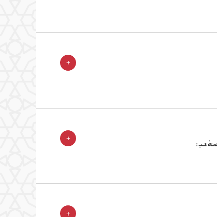
+
+
ܘܿܢܝܼ:
+