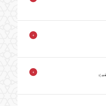
+
+
ܘܿܫ):