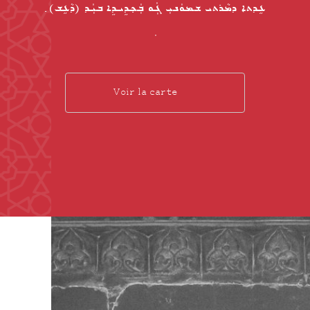
ܥܹܕܬܐ ܕܡܵܪܬܝ ܫܡܘܿܢܝܼ ܓܲܘ ܒܲܟ݂ܕܹܝܕܹܐ ܒܝܲܕ (ܕܵܥܹܫ) ݂
Voir la carte