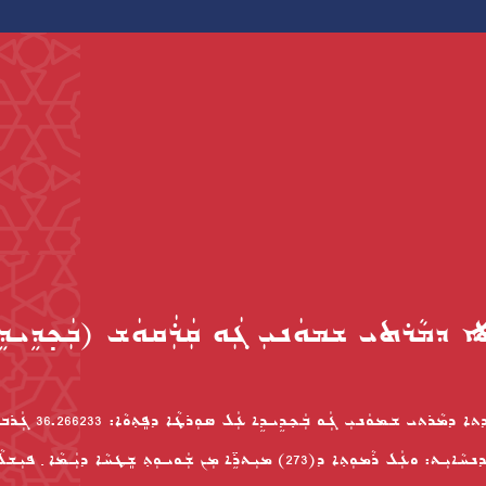
ܐ ܕܡܵܪܬܝ ܫܡܘܿܢܝܼ ܓܲܘ ܩܲܪܲܩܘܿܫ (ܒܲܟ݂ܕܹܝܕ
ܢܵܦܠܵܐ ܥܹܕܬܐ ܕܡܵܪܬܝ ܫܡܘܿܢܝܼ ܓܲܘ ܒܲܟ
43.375325ܡܲܕܢܚܵܐܝܼܬ: ܘܥܲܠ ܪܵܡܘܼܬ݂ܐ ܕ(273) ܡܝܼܬܪܹ̈ܐ ܡܼܢ ܫܲܘܝܘܼܬ݂ ܫܸܛܚܵܐ ܕܝܲܡܵ