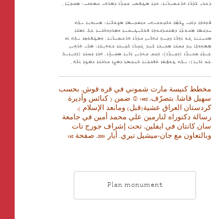
ܕܵܥܪܝܼ ܠܕܵܪܵܐ ܬܪܲܥܣܝܼܪܵܝܵܐ: ܘܟܹܐ ܡܛܲܦܣܝܼ ܫܲܒ݂ܪܹ̈ܐ ܕܡܵܪܬܝ ܫܡܘܿܢܝܼ: ܡܲܩܒ݂ܵܝܹ̈ܐ ݂
ܦܵܬ݂ܘܵܬ݂ܐ ܕܐܲܢܲܝ ܨܲܠܡܹ̈ܐ ܘܠܒ݂ܘܼܫܲܝܗܝ ܒܐܸܣܟܹܝܡܵܐ ܡܓ݂ܘܿܠܵܝܵܐ: ܡܲܚܙܘܿܝܹܐ ܝܠܹܗ
ܚܲܕܟܡܵܐ ܡܲܒܘܼܥܹ̈ܐ ܕܡܲܥܒܕܵܢܘܼܬ݂ܐ ܦܘܿܠܝܼܛܝܼܩܵܝܬܐ ܘܡܲܪܕܘܼܬܵܢܵܝܬܐ ܥܲܠ ܐܲܡܢܵܐ
ܡܫܝܼܚܵܝܵܐ ܓܲܘ ܐܲܬ݂ܪܵܐ ܕܒܹܝܬ݂ ܢܲܗܪ̈ܝܼܢ ܒܕܵܪܵܐ ܬܪܲܥܣܝܼܪܵܝܵܐ ݂ ܘܲܡܛܲܦܘܿܣܹܐ ܝܠܹܗ ܐܲܘ
ܡܲܡܬ݂ܘܿܠܹܐ ܚܲܕ ܢܸܩܫܵܐ ܡܒܲܝܢܵܐ ܠܚܲܕ ܓܲܒ݂ܪܵܐ ܠܒ݂ܝܼܫܵܐ ܟܘܿܬܝܼܢܵܐ: ܡܵܪ̈ܲܝ ܬܲܪܬܹܝܢ
ܥܲܝܢܹ̈ܐ ܣܟܝܼܪܹ̈ܐ (ܕܒ݂ܝܼܪܹ̈ܐ): ܕܵܒܹܩ ܒܲܬܪܹܝܢ ܐܲܪ̈ܝܹܐ ܡܩܲܝܕܹ̈ܐ ݂ ܗܵܢܵܐ ܢܸܩܫܵܐ (ܕܵܢܝܼܐܹܝܠ
ܥܲܡ ܐܲܪ̈ܝܹܐ): ܝܼܠܹܗ ܛܘܼܦ̮ܣܵܐ ܬܲܦܢܟ݂ܵܝܵܐ ܠܚܸܟ݂ܡܬܐ ܕܡܵܨܹܐ ܒܲܪܢܵܫܵܐ ܕܡܵܛܹܐ ܐܸܠܵܗ̇ ݂
مخطط كنيسة مارت شموني في قره قوش، بحسب
سهيل قاشا، بتصرّف، 1982 © ضمن ( كنائس وأديرة
كردستان العراق عشية(قبل) ومابعد الإسلام ).
رسالة دكتوراه لنارمين علي محمد أمين في جامعة
سان كانتان في ايفلين، تحت إشراف جورج تات
وبالتعاون مع جان-ميشيل تيري. أيار 2001، صفحة 192
Plan monument