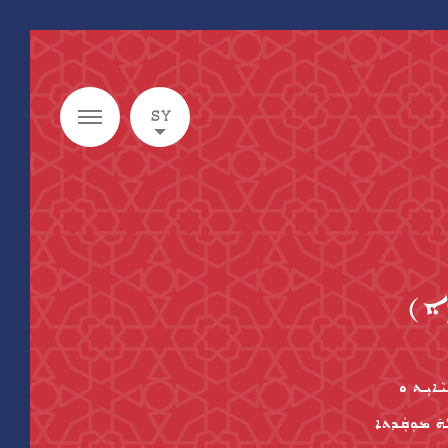
SY
ܹܐ)
݂ܕܹܝܕܹܐ ܥܲܠ ܣܘܼܪܛܵܐ ܕܦܸܬ݂ܘܵܐ: 36.266233 ܓܲܪܒܝܵܐܝܼܬ ܘ
ܐ ݂ ܦܝܼܫܠܵܗ̇ ܡܘܼܩܲܕܬܐ