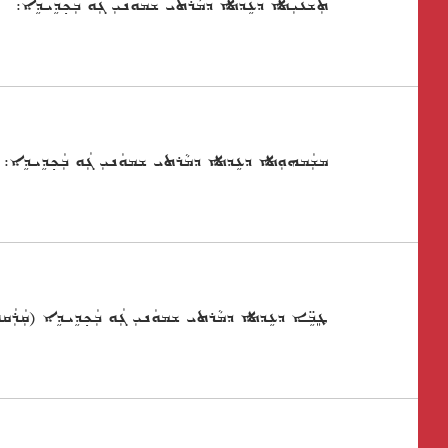
ܬܲܫܥܝܼܬܐ ܕܥܹܕܬܐ ܕܡܵܪܬܝ ܫܡܘܿܢܝܼ ܓܲܘ ܒܲܟ݂ܕܹܝܕܹܐ:
ܡܫܲܡܗܘܼܬܐ ܕܥܹܕܬܐ ܕܡܵܪܬܝ ܫܡܘܿܢܝܼ ܓܲܘ ܒܲܟ݂ܕܹܝܕܹܐ:
ܛܸܒܹ̈ܐ ܕܥܹܕܬܐ ܕܡܵܪܬܝ ܫܡܘܿܢܝܼ ܓܲܘ ܒܲܟ݂ܕܹܝܕܹܐ (ܩܲܪܲܩ