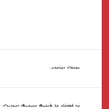
ܫܘܼܡܵܗܵܐ ܕܩܲܪܲܩܘܿܫ:
ܚܲܕ ܦܵܣܘܿܩܵܐ ܥܲܠ ܬܲܫܥܝܼܬܐ ܡܫܝܼܚܵܝܬܐ ܕܒܲܟ݂ܕܹܝܕܹܐ: