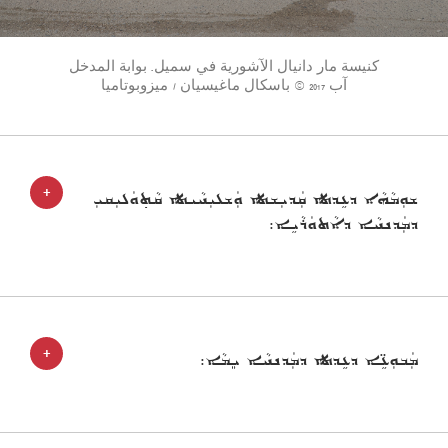
كنيسة مار دانيال الآشورية في سميل. بوابة المدخل
آب 2017 © باسكال ماغيسيان / ميزوبوتاميا
+
ܫܘܼܡܵܗܵܐ ܕܥܹܕܬܐ ܩܲܕܝܼܫܬܐ ܘܲܫܠܝܼܚܵܝܬܐ ܩܵܬ݂ܘܿܠܝܼܩܝܼ
ܕܡܲܕܢܚܵܐ ܕܐܵܬܘܿܪܵܝܹܐ:
+
ܡܲܒܘܼܥܹ̈ܐ ܕܥܹܕܬܐ ܕܡܲܕܢܚܵܐ ܝܸܡܵܐ: