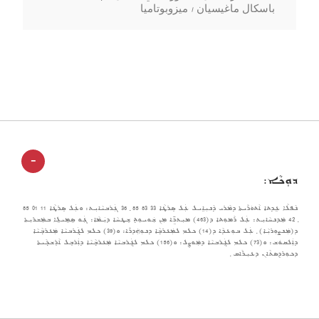
باسكال ماغيسيان / ميزوبوتاميا
-
ܕܘܼܟܵܐ:
ܢܵܦܠܵܐ ܥܹܕܬܐ ܐܵܬܘܿܪܵܝܬܐ ܕܡܵܪܝ ܕܵܢܝܼܐܹܝܠ ܥܲܠ ܣܸܪܛܵܐ 33 83 85 ݂ 36 ܓܲܪܒܝܵܐܝܼܬ: ܘܥܲܠ ܣܸܪܛܵܐ 11 01 85
݂ 42 ܡܲܕܢܚܵܐܝܼܬ: ܥܲܠ ܪܵܡܘܼܬܐ ܕ(463) ܡܝܼܬܖܹ̈ܐ ܡܼܢ ܫܲܘܝܘܼܬ݂ ܫܸܛܚܵܐ ܕܝܲܡܵܐ: ܓܲܘ ܣܹܡܹܝܠܹܐ ܒܡܲܫܪܝܼܬܐ
ܕ(ܡܲܢܨܘܼܪܝܼܵܐ) ݂ ܥܲܠ ܒܘܼܥܕܵܐ ܕ(14) ܟܠܡ ܠܡܲܥܪܒ݂ܵܐ ܕܢܘܼܗܲܕܪܵܐ: ܘ(39) ܟܠܡ ܠܓܲܪܒܝܵܐ ܡܲܥܪܒ݂ܵܝܵܐ
ܕܐܲܠܩܘܿܫ: ܘ(73) ܟܠܡ ܠܓܲܪܒܝܵܐ ܕܡܲܘܨܸܠ: ܘ(156) ܟܠܡ ܠܓܲܪܒܝܵܐ ܡܲܥܪܒ݂ܵܝܵܐ ܕܐܲܪܒܸܠ ܐܵܪܸܫܟ݂ܵܝܬܐ
ܕܟܘܼܪܕܸܣܬܵܐܢ ܕܥܝܼܪܵܐܩ ݂