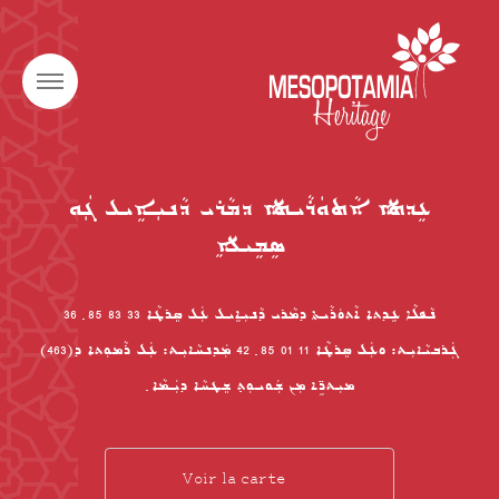
ܥܹܕܬܐ ܐܵܬܘܿܪܵܝܬܐ ܕܡܵܪܝ ܕܵܢܝܼܐܹܝܠ ܓܲܘ
ܣܹܡܹܝܠܹܐ
ܢܵܦܠܵܐ ܥܹܕܬܐ ܐܵܬܘܿܪܵܝܬܐ ܕܡܵܪܝ ܕܵܢܝܼܐܹܝܠ ܥܲܠ ܣܸܪܛܵܐ 33 83 85 ݂ 36
ܓܲܪܒܝܵܐܝܼܬ: ܘܥܲܠ ܣܸܪܛܵܐ 11 01 85 ݂ 42 ܡܲܕܢܚܵܐܝܼܬ: ܥܲܠ ܪܵܡܘܼܬܐ ܕ(463)
ܡܝܼܬܖܹ̈ܐ ܡܼܢ ܫܲܘܝܘܼܬ݂ ܫܸܛܚܵܐ ܕܝܲܡܵܐ ݂
Voir la carte