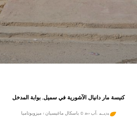
كنيسة مار دانيال الآشورية في سميل. بوابة المدخل
ܼܘܲܪܓܝܼܣ :آب 2017 © باسكال ماغيسيان / ميزوبوتاميا