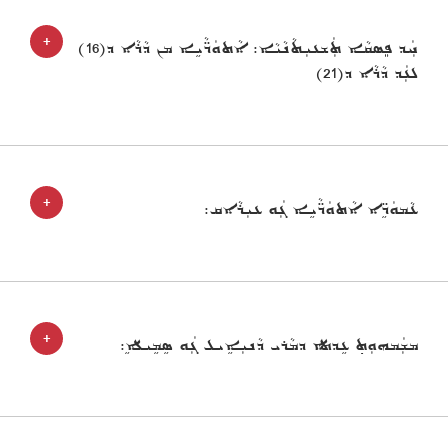
+
ܚܲܕ ܦܸܣܩܵܐ ܬܲܫܥܝܼܬܵܢܵܝܵܐ: ܐܵܬܘܿܖ̈ܵܝܹܐ ܡܢ ܕܵܪܵܐ ܕ(16)
ܠܥܲܕ ܕܵܪܵܐ ܕ(21)
+
ܥܵܡܘܿܖܹ̈ܐ ܐܵܬܘܿܖ̈ܵܝܹܐ ܓܲܘ ܥܝܼܪܵܐܩ:
+
ܡܫܲܡܗܘܼܬ݂ ܥܹܕܬܐ ܕܡܵܪܝ ܕܵܢܝܼܐܹܝܠ ܓܲܘ ܣܹܡܹܝܠܹܐ: