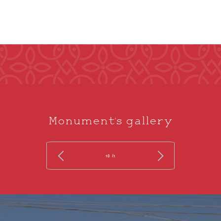
Monument's gallery
/ 10
1