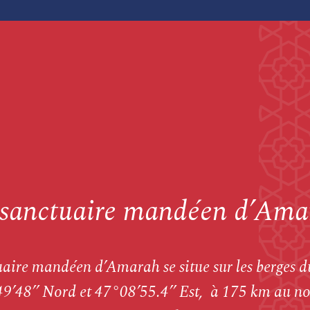
 sanctuaire mandéen d’Ama
aire mandéen d’Amarah se situe sur les berges d
9’48’’ Nord et 47°08’55.4’’ Est, à 175 km au no