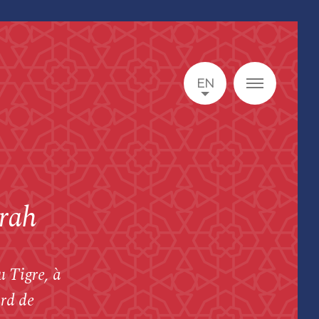
EN
rah
u Tigre, à
rd de