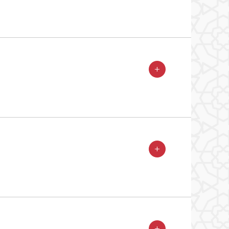
+
+
+