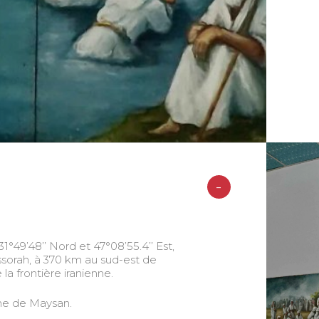
-
°49’48’’ Nord et 47°08’55.4’’ Est,
assorah, à 370 km au sud-est de
la frontière iranienne.
nne de Maysan.