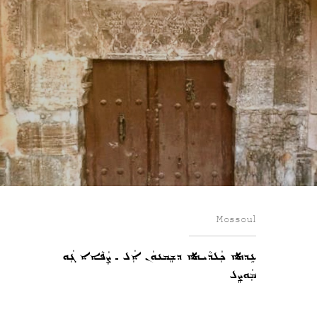
Mossoul
ܥܹܕܬܐ ܟܲܠܕܵܝܬܐ ܕܫܸܡܥܘܿܢ ܐܲܠ ـ ܨܲܦܵܐܐ ܓܲܘ
ܡܲܘܨܸܠ