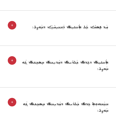
+
ܚܲܕ ܦܸܣܩܵܐ ܥܲܠ ܬܲܫܥܝܼܬܐ ܕܲܡܫܝܼܚܵܝܹ̈ܐ ܕܡܲܘܨܸܠ:
+
ܬܲܫܥܝܼܬܐ ܕܥܹܕܬܐ ܟܲܠܕܵܝܬܐ ܕܩܲܕܝܼܫܬܐ ܡܸܣܟܹܢܬܐ ܓܲܘ
ܡܲܘܨܸܠ:
+
ܡܫܲܡܗܘܼܬ݂ ܥܹܕܬܐ ܟܲܠܕܵܝܬܐ ܕܩܲܕܝܼܫܬܐ ܡܸܣܟܹܢܬܐ ܓܲܘ
ܡܲܘܨܸܠ: