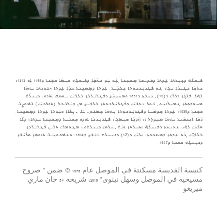
ܦܝܼܫܠܵܗ̇ ܕܟ݂ܝܼܪܬܐ ܥܹܕܬܐ ܕܩܲܕܝܼܫܬܐ ܡܸܣܟܹܢܬܐ ܓܲܘ ܚܲܕ ܟܬܵܒ݂ܵܐ ܕܦܝܼܫܠܹܗ ܣܝܼܡܵܐ ܒܫܲܢ݇ܬܐ ܕ1199 ܐܲܘ 1212:
ܟܬܵܒ݂ܵܐ ܢܛܝܼܪܵܐ ܝܠܹܗ ܓܲܘ ܦܵܛܪܝܼܵܪܟܘܼܬܐ ܟܲܠܕܵܝܬܐ ݂ ܥܹܕܬܐ ܕܡܸܣܟܹܢܬܐ ܚܕܵܐ ܥܹܕܬܐ ܙܥܘܿܪܬܐ ܝܗ݇ܘܵܐ
ܠܗܲܠ ܦܲܠܓܵܐ ܕܕܵܪܵܐ ܕ(19) ݂ ܒܫܲܢ݇ܬܐ ܕ1851 ܘܲܡܚܲܫܚܲܬܐ ܕܦܵܛܪܝܼܵܪܟܵܐ ܟܲܠܕܵܝܵܐ ܝܲܘܣܸܦ ܐܘܿܕܘ: ܦܝܼܫܠܵܗ̇
ܡܚܘܼܕܲܬ݂ܬܐ ܓܡܝܼܪܵܐܝܼܬ ݂ ܒܵܬܲܪ ܫܘܼܢܵܝܵܐ ܕܦܵܛܪܝܼܵܪܟܘܼܬܐ ܟܲܠܕܵܝܬܐ ܡܼܢ ܕܝܼܵܪܒܲܟܪ (ܬܘܼܪܟܝܼܵܐ) ܠܡܲܘܨܸܠ
ܒܫܲܢ݇ܬܐ ܕ1830: ܥܹܕܬܐ ܩܲܕܡܵܝܬܐ ܕܦܵܛܪܝܼܵܪܟܘܼܬܐ ܝܼܗ݇ܘܵܐ ܫܸܡܥܘܿܢ ܐܲܠ ـ ܨܲܦܵܐܐ ܘܚܲܪܬܐ ܥܹܕܬܐ ܕܡܸܣܟܹܢܬܐ ݂
ܪܵܒܵܐ ܐܵܢܲܢܩܵܝܬܐ ܝܗ݇ܘܵܐ ܡܚܲܕܲܬ݂ܬܵܗ̇: ܗܵܕܟ݂ܵܐ ܩܝܼܡܠܹܗ ܦܵܛܪܝܼܵܪܟܵܐ ܐܘܿܕܘܿ ܒܲܒܢܵܝܬܐ ܕܡܸܣܟܹܢܬܐ ܚܕܲܬܐ: ܕܠܵܐ
ܬܠܵܚܵܐ ܠܗܵܝ ܥܲܬܝܼܩܬܐ ܕܦܝܼܫܠܵܗ̇ ܐܣܝܼܪܬܐ ܐܸܒܵܗ̇ ݂ ܚܲܪܬܐ ܦܝܼܫܠܗ݇ܘܿܢ ܡܛܘܼܡܖܹ̈ܐ ܬܪܹܝܢ ܦܵܛܪܝܼܵܖ̈ܟܹܐ
ܟܲܠܕܵܝܹ̈ܐ ܓܲܘ ܥܹܕܬܐ ܕܡܸܣܟܹܢܬܐ: ܐܹܠܝܼܵܐ ܕ(12) ܕܢܝܼܚܠܹܗ ܒܫܲܢ݇ܬܐ ܕ1894: ܘܥܲܡܵܢܘܼܐܹܝܠ ܬܐܘܿܡܵܐ ܬܪܲܝܵܢܵܐ
ܕܢܝܼܚܠܹܗ ܒܫܲܢ݇ܬܐ ܕ1947 ݂
كنيسة القديسة مسكنتة في الموصل عام 1975 © ضمن ” صروح
مسيحية في الموصل وسهل نينوى” 2018، شريحة 54 جان ماري
ميريغو