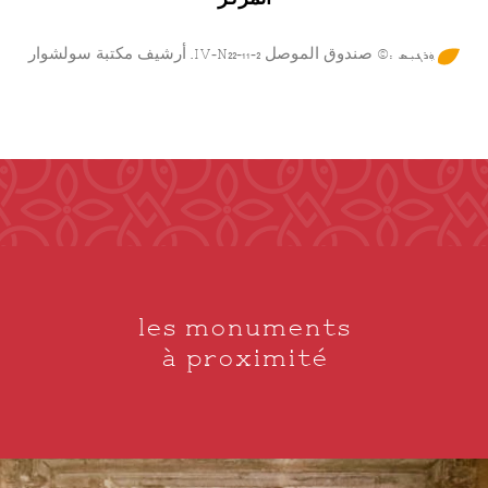
المركز
ܼܘܲܪܓܝܼܣ :© صندوق الموصل IV-N22-11-2. أرشيف مكتبة سولشوار
les monuments
à proximité