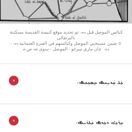
كنائس الموصل قبل 1815، تم تحديد موقع كنيسة القديسة مسكنتة
بالبرتقالي
© ضمن" مسيحيي الموصل وكنائسهم في الفترة العثمانية 1516 -
1815 " جان ماري ميرغو - الموصل - نينوى 1983 ص 93
+
ܥܲܠ ܩܲܕܝܼܫܬܐ ܡܸܣܟܹܢܬܐ:
+
ܫܸܖ̈ܫܹܐ ܕܥܹܕܬܐ ܟܲܠܕܵܝܬܐ: