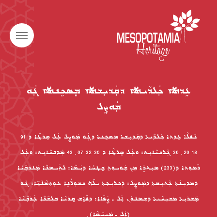
ܥܹܕܬܐ ܟܲܠܕܵܝܬܐ ܕܩܲܕܝܼܫܬܐ ܡܸܣܟܹܢܬܐ ܓܲܘ
ܡܲܘܨܸܠ
ܢܵܦܠܵܐ ܥܹܕܬܐ ܟܲܠܕܵܝܬܐ ܕܩܲܕܝܼܫܬܐ ܡܸܣܟܹܢܬܐ ܕܓܲܘ ܡܲܘܨܸܠ ܥܲܠ ܣܸܪܛܵܐ ܕ 91
18 20 ݂ 36 ܓܲܪܒܝܵܐܝܼܬ: ܘܥܲܠ ܣܸܪܛܵܐ ܕ 30 32 07 ݂ 43 ܡܲܕܢܚܵܐܝܸܬ: ܘܥܲܠ
ܪܵܡܘܼܬܐ ܕ(233) ܡܝܼܬܖܹ̈ܐ ܡܼܢ ܫܲܘܝܘܼܬ݂ ܫܸܛܚܵܐ ܕܝܲܡܵܐ: ܠܬܲܝܡܢܵܐ ܡܲܥܪܒ݂ܵܝܵܐ
ܕܲܡܕܝܼܢ݇ܬܐ ܥܲܬܝܼܩܬܐ ܕܡܲܘܨܸܠ: ܕܲܟܪܝܼܟ݂ܬܐ ܝܠܵܗ̇ ܒܫܘܼܖ̈ܵܢܹܐ ܥܘܼܬ݂ܡܵܢܵܝܹ̈ܐ: ܓܲܘ
ܡܲܫܪܝܼܬܐ ܡܫܝܼܚܵܝܬܐ ܕܫܸܡܥܘܿܢ ܐܲܠ ـ ܨܲܦܵܐܐ: ܕܦܵܐܹܫ ܩܸܪܝܵܐ ܒܠܸܫܵܢܵܐ ܥܲܪܒ݂ܵܝܵܐ
(ܐܲܠ ـ ܡܲܝܝܵܣܵܐ) ݂