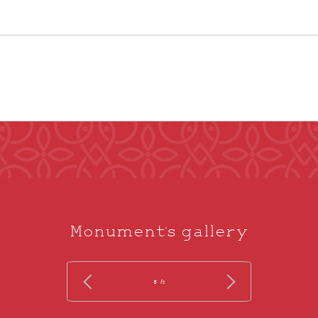
Monument's gallery
/ 5
1