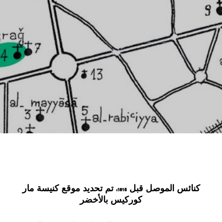
كنائس الموصل قبل 1815، تم تحديد موقع كنيسة مار
كوركيس بالأخضر