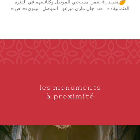
ܼܘܲܪܓܝܼܣ :© ضمن" مسيحيي الموصل وكنائسهم في الفترة
العثمانية 1516 - 1815 " جان ماري ميرغو - الموصل - نينوى 1983 ص 93
les monuments
à proximité