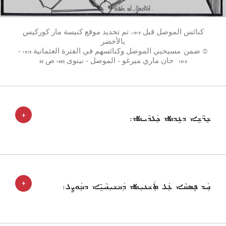
كنائس الموصل قبل 1815، تم تحديد موقع كنيسة مار كوركيس
بالأخضر
© ضمن" مسيحيي الموصل وكنائسهم في الفترة العثمانية 1516 -
1815 " جان ماري ميرغو - الموصل - نينوى 1983 ص 93
+
ܫܸܖ̈ܫܹܐ ܕܥܹܕܬܐ ܟܲܠܕܵܝܬܐ:
+
ܚܲܕ ܦܸܣܩܵܐ ܥܲܠ ܬܲܫܥܝܼܬܐ ܕܲܡܫܝܼܚܵܝܹ̈ܐ ܕܡܲܘܨܸܠ: