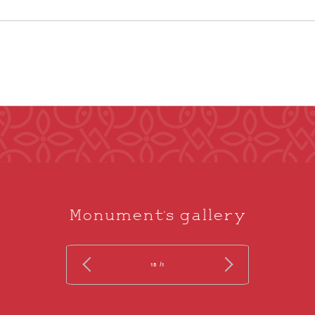
Monument's gallery
/ 18
1