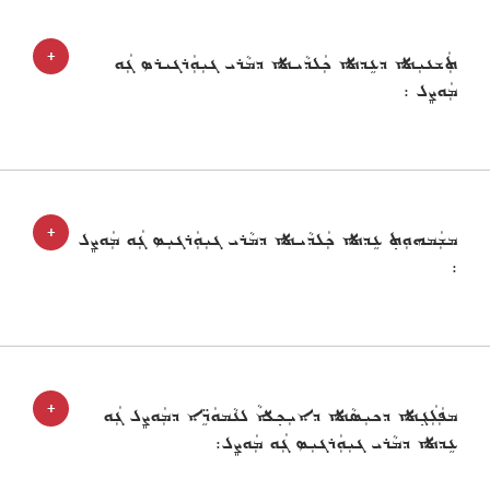
+
ܬܲܫܥܝܼܬܐ ܕܥܹܕܬܐ ܟܲܠܕܵܝܬܐ ܕܡܵܪܝ ܓܝܼܘܲܪܓܝܪܣ ܓܲܘ
ܡܲܘܨܸܠ :
+
ܡܫܲܡܗܘܼܬ݂ ܥܹܕܬܐ ܟܲܠܕܵܝܬܐ ܕܡܵܪܝ ܓܝܼܘܲܪܓܝܼܣ ܓܲܘ ܡܲܘܨܸܠ
:
+
ܡܦܲܠܲܓ݂ܬܐ ܕܟܝܼܣܵܬܐ ܕܐܝܼܟ݂ܠܵܐ ܠܥܵܡܘܿܖܹ̈ܐ ܕܡܲܘܨܸܠ ܓܲܘ
ܥܹܕܬܐ ܕܡܵܪܝ ܓܝܼܘܲܪܓܝܼܣ ܓܲܘ ܡܲܘܨܸܠ: