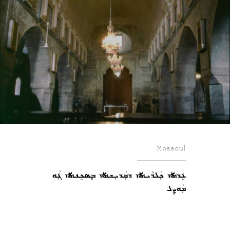
Mossoul
ܥܹܕܬܐ ܟܲܠܕܵܝܬܐ ܕܩܲܕܝܼܫܬܐ ܡܸܣܟܹܢܬܐ ܓܲܘ
ܡܲܘܨܸܠ