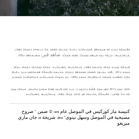
ܘܦܝܼܫܠܹܗ ܚܸܙܝܵܐ ܗܿܘ ܣܝܼܩܘܿܡܵܐ ܬܲܫܥܝܼܬܵܢܵܝܵܐ ܝܲܬܝܼܪ ܥܲܬܝܼܩܵܐ ܕܣܵܗܹܕ ܥܲܠ ܐܝܼܬܘܼܬܐ ܕܥܹܕܬܐ ܕܡܵܪܝ
ܓܝܼܘܲܪܓܝܼܣ: ܕܝܼܠܹܗ ܚܕܵܐ ܩܵܝܹܡܬܐ ܕܩܲܒ݂ܪܵܐ (ܣܵܗܹܕ ܩܲܒ݂ܪܵܐ: شاهد قبر) ܒܣܝܼܩܘܿܡܵܐ ܕ1023 ݂
ܦܝܼܫܠܵܗ̇ ܛܫܝܼܬܐ ܥܹܕܬܐ ܥܲܬܝܼܩܬܐ ܕܡܵܪܝ ܓܝܼܘܲܪܓܝܼܣ ܓܡܝܼܪܵܐܝܼܬ: ܒܥܸܠܬܐ ܕܒܸܢܝܵܢܵܐ ܕܥܹܕܬܐ ܚܕܲܬܐ
ܒܫܲܢ݇ܬܐ ܕ1931 ݂ ܦܵܐܹܫ ܚܫܝܼܒ݂ܵܐ ܬܘܼܩܵܢܵܐ ܘܣܘܼܟܵܡܵܐ ܕܥܹܕܬܐ ܥܲܬܝܼܩܬܐ ܕܦܝܼܫܠܵܗ̇ ܡܫܘܼܬܐܲܣܬܐ ܒܝܲܕ ܝܲܠܝܼܦ
ܐܲܬ݂ܖܹ̈ܐ ܐܲܠܡܵܢܵܝܵܐ ܐܸܪܢܸܣܬ ܗܝܼܪܙܦܝܼܠܕ ܒܫܲܢ݇ܬܐ ܕ1908: ܚܲܕ ܐܸܫܛܵܪܵܐ ܬܲܫܥܝܼܬܵܢܵܝܵܐ ܘܝܵܪܬܘܼܬܵܢܵܝܵܐ ܐܵܢܲܢܩܵܝܵܐ ݂
ܠܗܲܠ ܫܲܢ݇ܬܐ ܕ2017 ܘܡܼܢ ܩܕܵܡ ܦܠܵܫܵܐ ܕ(ܕܵܥܹܫ): ܐܝܼܬ ܗ݇ܘܵܐ ܦܝܵܫܵܐ ܡܸܢܵܗ̇ ܩܘܼܒܬܐ ܒܲܠܚܘܿܕ ݂ ܘܚܲܪܬܐ ܛܫܹܐ
ܠܹܗ ܟܠ ܡܸܢܕܝܼ: ܘܦܝܼܫܠܵܗ̇ ܓܪܝܼܕܬܐ ܡܼܢ ܐܲܪܥܵܐ ܥܹܕܬܐ ܕܡܵܪܝ ܓܝܼܘܲܪܓܝܼܣ ܓܡܝܼܪܵܐܝܼܬ ݂
كنيسة مار كوركيس في الموصل عام 1975 © ضمن ” صروح
مسيحية في الموصل وسهل نينوى” 2018، شريحة 40 جان ماري
ميريغو