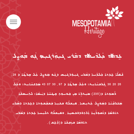
ܥܹܕܬܐ ܟܲܠܕܵܝܬܐ ܕܡܵܪܝ ܓܝܼܘܲܪܓܝܼܣ ܓܲܘ ܡܲܘܨܸܠ
ܢܵܦܠܵܐ ܥܹܕܬܐ ܟܲܠܕܵܝܬܐ ܕܡܵܪܝ ܓܝܼܘܲܪܓܝܼܣ ܕܓܲܘ ܡܲܘܨܸܠ ܥܲܠ ܣܸܪܛܵܐ ܕ 28 ݂
26 20 36 ܓܲܪܒܝܵܐܝܼܬ: ܘܥܲܠ ܣܸܪܛܵܐ ܕ 97 ݂ 30 07 43 ܡܲܕܢܚܵܐܝܼܬ: ܘܥܲܠ
ܪܵܡܘܼܬܐ ܕ(235) ܡܝܼܬܖܹ̈ܐ ܡܼܢ ܫܲܘܝܘܼܬ݂ ܫܸܛܚܵܐ ܕܝܲܡܵܐ: ܠܬܲܝܡܢܵܐ
ܡܲܥܪܒ݂ܵܝܵܐ ܕܡܲܘܨܸܠ ܥܲܬܝܼܩܬܐ ݂ ܦܝܼܫܠܵܗ̇ ܒܢܝܼܬܐ ܒܲܫܒ݂ܵܒܘܼܬܐ ܕܥܹܕܬܐ ܕܡܵܪܝ
ܬܐܘܿܡܵܐ ܕܐ݇ܣܘܼܖ̈ܵܝܹܐ ܐܲܖ̈ܬ݂ܘܿܕܘܿܟܣܝܹܐ ݂ ܘܦܝܼܫܠܵܗ̇ ܬܠܝܼܚܬܐ ܥܹܕܬܐ ܕܡܵܪܝ
ܬܐܘܿܡܵܐ ܒܙܲܒ݂ܢܵܐ ܕ(ܕܵܥܹܫ) ݂