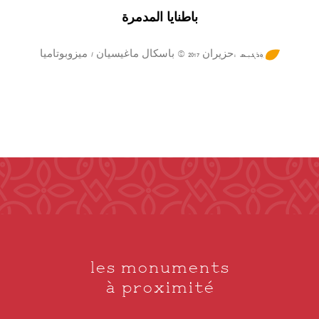
باطنايا المدمرة
ܼܘܲܪܓܝܼܣ :حزيران 2017 © باسكال ماغيسيان / ميزوبوتاميا
les monuments
à proximité