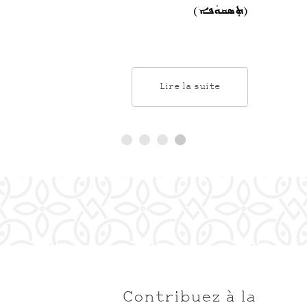
(ܬܸܣܩܘܿܦܐ)
Lire la suite
Contribuez à la