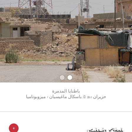
باطنايا المدمرة
حزيران 2017 © باسكال ماغيسيان / ميزوبوتاميا
+
ܥܵܡܘܿܖܹ̈ܐ ܕܒܵܛܢܵܝܹܐ: