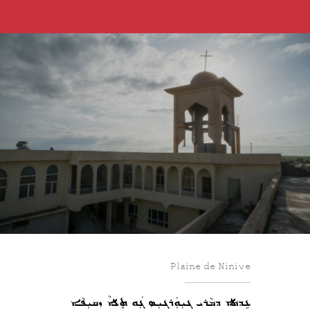
Plaine de Ninive
ܥܹܕܬܐ ܕܡܵܪܝ ܓܝܼܘܲܪܓܝܼܣ ܓܲܘ ܬܸܠܵܐ ܙܩܝܼܦܵܐ