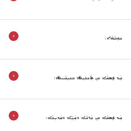
+
ܫܘܼܡܵܗܵܐ:
+
ܚܲܕ ܦܸܣܩܵܐ ܡܼܢ ܬܲܫܥܝܼܬܐ ܡܫܝܼܚܵܝܬܐ:
+
ܚܲܕ ܦܸܣܩܵܐ ܡܼܢ ܫܲܪܒܵܐ ܕܚܲܝܹ̈ܐ ܕܩܲܕܝܼܫܵܐ: