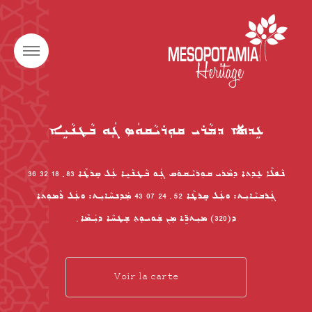
ܥܹܕܬܐ ܕܡܵܪܝ ܩܘܼܪܝܵܩܘܿܣ ܓܲܘ ܒܵܛܢܵܝܹܐ
ܢܵܦܠܵܐ ܥܹܕܬܐ ܕܡܵܪܝ ܩܘܼܪܝܵܩܘܿܣ ܓܲܘ ܒܵܛܢܵܝܹܐ ܥܲܠ ܣܸܪܛܵܐ 83 ݂ 18 32 36
ܓܲܪܒܝܵܐܝܼܬ: ܘܥܲܠ ܣܸܪܛܵܐ 52 ݂ 24 07 43 ܡܲܕܢܚܵܐܝܼܬ: ܘܥܲܠ ܪܵܡܘܼܬܐ
ܕ(320) ܡܝܼܬܖܹ̈ܐ ܡܼܢ ܫܲܘܝܘܼܬ݂ ܫܸܛܚܵܐ ܕܝܲܡܵܐ ݂
Voir la carte