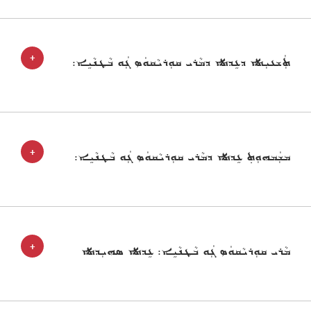
+
ܬܲܫܥܝܼܬܐ ܕܥܹܕܬܐ ܕܡܵܪܝ ܩܘܼܪܝܵܩܘܿܣ ܓܲܘ ܒܵܛܢܵܝܹܐ:
+
ܡܫܲܡܗܘܼܬ݂ ܥܹܕܬܐ ܕܡܵܪܝ ܩܘܼܪܝܵܩܘܿܣ ܓܲܘ ܒܵܛܢܵܝܹܐ:
+
ܡܵܪܝ ܩܘܼܪܝܵܩܘܿܣ ܓܲܘ ܒܵܛܢܵܝܹܐ: ܥܹܕܬܐ ܣܗܝܼܕܬܐ