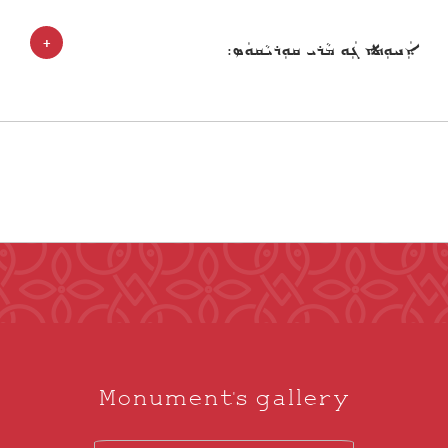
+
ܐܲܚܘܼܬܐ ܓܲܘ ܡܵܪܝ ܩܘܼܪܝܵܩܘܿܣ:
Monument's gallery