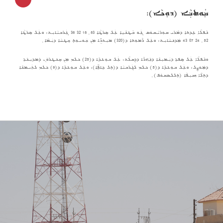
ܡܲܘܬܒ݂ܵܐ (ܕܘܼܟܵܐ):
ܢܵܦܠܵܐ ܥܹܕܬܐ ܕܡܵܪܝ ܩܘܼܪܝܵܩܘܿܣ ܓܲܘ ܒܵܛܢܵܝܹܐ ܥܲܠ ܣܸܪܛܵܐ 83 ݂ 18 32 36 ܓܲܪܒܝܵܐܝܼܬ: ܘܥܲܠ ܣܸܪܛܵܐ
52 ݂ 24 07 43 ܡܲܕܢܚܵܐܝܼܬ: ܘܥܲܠ ܪܵܡܘܼܬܐ ܕ(320) ܡܝܼܬܖܹ̈ܐ ܡܼܢ ܫܲܘܝܘܼܬ݂ ܫܸܛܚܵܐ ܕܝܲܡܵܐ ݂
ܘܢܵܦܠܵܐ ܥܲܠ ܣܸܦܬܐ ܕܝܲܡܝܼܢܵܐ ܕܢܲܗܪܵܐ ܕܕܸܩܠܵܬ: ܥܲܠ ܒܘܼܥܕܵܐ ܕ(25) ܟܠܡ ܡܼܢ ܩܸܢܛܪܘܿܢ ܕܲܡܕܝܼܢ݇ܬܐ
ܕܡܲܘܨܸܠ: ܘܥܲܠ ܒܘܼܥܕܵܐ ܕ(5) ܟܠܡ ܠܓܲܪܒܝܵܐ ܕ(ܬܸܠ ܟܹܐܦܹ̈ܐ): ܘܥܲܠ ܒܘܼܥܕܵܐ ܕ(9) ܟܠܡ ܠܬܲܝܡܢܵܐ
ܕܬܸܠܵܐ ܙܩܝܼܦܵܐ (ܬܸܠܠܣܩܘܿܦ) ݂