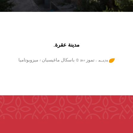
مدينة عقرة.
ܼܘܲܪܓܝܼܣ : تموز 2017 © باسكال ماغيسيان / ميزوبوتاميا