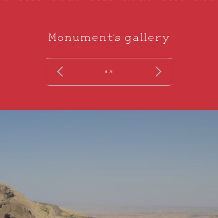
Monument's gallery
/ 9
1