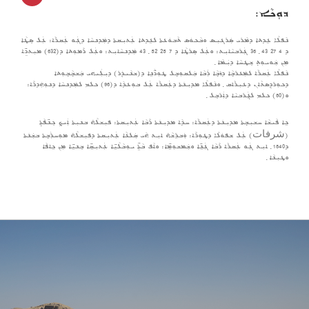
ܕܘܼܟܵܐ:
ܢܵܦܠܵܐ ܥܹܕܬܐ ܕܡܵܪܝ ܣܲܪܓܝܼܣ ܘܒܵܟܘܿܣ ܬܵܒܘܿܥܬܐ ܠܥܹܕܬܐ ܥܲܬܝܼܩܬܐ ܕܡܲܕܢܚܵܐ ܕܓܲܘ ܥܲܩܪܵܐ: ܥܲܠ ܣܸܛܵܐ
ܕ 4 27 43 ݂ 36 ܓܲܪܒܝܵܐܝܼܬ: ܘܥܲܠ ܣܸܪܛܵܐ ܕ 7 25 52 ݂ 43 ܡܲܕܢܚܵܐܝܼܬ: ܘܥܲܠ ܪܵܡܘܼܬܐ ܕ(632) ܡܝܼܬܖܹ̈ܐ
ܡܼܢ ܫܲܘܝܘܼܬ݂ ܫܸܛܚܵܐ ܕܝܲܡܵܐ ݂
ܢܵܦܠܵܐ ܥܲܩܪܵܐ ܠܡܲܥܪܒ݂ܵܐ ܕܙܵܒ݂ܵܐ ܪܲܒܵܐ ܒܲܠܩܘܼܒ݂ܠ ܛܘܼܖ̈ܵܢܹܐ ܕ(ܫܢܵܝܕܲܪ) ܕܝܼܠܲܝܗܝ ܒܲܫܒ݂ܵܒ݂ܘܼܬܐ
ܕܟܘܼܪܕܸܣܬܵܐܢ ܕܥܝܼܪܵܐܩ ݂ ܘܢܵܦܠܵܐ ܡܕܝܼܢ݇ܬܐ ܕܥܲܩܪܵܐ ܥܲܠ ܒܘܼܥܕܵܐ ܕ(96) ܟܠܡ ܠܡܲܕܢܚܵܐ ܕܢܘܼܗܲܕܪܵܐ:
ܘ(80) ܟܠܡ ܠܓܲܪܒܝܵܐ ܕܐܲܪܒܸܠ ݂
ܟܹܐ ܦܵܝܫܵܐ ܚܫܝܼܒ݂ܬܐ ܡܕܝܼܢ݇ܬܐ ܕܥܲܩܪܵܐ: ܚܕܵܐ ܡܕܝܼܢ݇ܬܐ ܪܵܒܵܐ ܥܲܬܝܼܩܬܐ: ܦܝܼܫܠܵܗ̇ ܒܢܝܼܬܐ ܐܲܝܟ݂ ܟܸܢ̈ܦܵܬ݂ܐ
(شرفات) ܥܲܠ ܫܦܘܿܠܵܐ ܕܛܘܼܪܵܐ: ܘܲܒܪܹܫܵܗ̇ ܐܝܼܬ ܗܵܝ ܩܲܠܥܵܐ ܥܲܬܝܼܩܬܐ ܕܦܝܼܫܠܵܗ̇ ܡܘܼܚܪܲܒ݂ܬܐ ܒܫܲܢ݇ܬܐ
ܕ1840 ݂ ܐܝܼܬ ܓܲܘ ܥܲܩܪܵܐ ܪܵܒܵܐ ܓܲܢܹ̈ܐ ܘܫܲܡܫܘܼܡܹ̈ܐ: ܘܐܵܦ ܒܵܬܹ̈ܐ ܝܘܼܒܵܠܵܝܹ̈ܐ ܥܲܬܝܼܩܹ̈ܐ ܒܸܢܝܹ̈ܐ ܡܼܢ ܟܹܐܦܵܐ
ܘܛܝܼܢܵܐ ݂