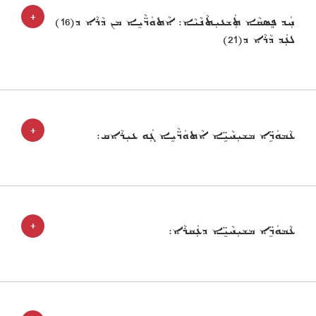
+
ܚܲܕ ܦܸܣܩܵܐ ܬܲܫܥܝܼܬܵܢܵܝܵܐ: ܐܵܬܘܿܖ̈ܵܝܹܐ ܡܢ ܕܵܪܵܐ ܕ(16)
ܠܥܲܕ ܕܵܪܵܐ ܕ(21)
+
ܥܵܡܘܿܖܹ̈ܐ ܡܫܝܼܚܵܝܹ̈ܐ ܐܵܬܘܿܖ̈ܵܝܹܐ ܓܲܘ ܥܝܼܪܵܐܩ:
+
ܥܵܡܘܿܖܹ̈ܐ ܡܫܝܼܚܵܝܹ̈ܐ ܕܥܲܩܪܵܐ: