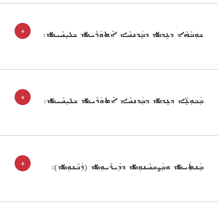
+
ܫܘܼܡܵܗܵܐ ܕܥܹܕܬܐ ܕܡܲܕܢܚܵܐ ܐܵܬܘܿܪܵܝܬܐ ܫܠܝܼܚܵܝܬܐ:
+
ܡܲܒܘܼܥܹ̈ܐ ܕܥܹܕܬܐ ܕܡܲܕܢܚܵܐ ܐܵܬܘܿܪܵܝܬܐ ܫܠܝܼܚܵܝܬܐ:
+
ܡܲܢܬܲܝܬܐ ܘܡܲܨܡܚܵܢܘܼܬܐ ܕܕܲܝܪܵܝܘܼܬܐ (ܪܲܒܵܢܘܼܬܐ):