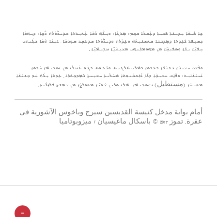
ܟܹܐ ܦܵܝܫܵܐ ܝܼܕܝܼܥܬܐ ܦܢܝܼܬܐ ܕܥܲܩܪܵܐ ܒܫܸܡ: ܡܲܪܓܵܐ: ܘܝܼܠܵܗ̇ ܪܵܒܵܐ ܥܲܬܝܼܪܬܐ ܒܕܲܝܖ̈ܵܘܵܬܵܗ̇ ܖ̈ܲܒܹܐ: ܕܝܼܗ݇ܘܵܐ
ܢܲܩܝܼܦܬܐ ܠܥܹܕܬܐ ܕܡܲܕܢܚܵܐ ܒܬܲܫܥܝܼܬܵܗ̇ ܘܥܹܕܵܬܵܗ̇ ܘܕܲܝܖ̈ܵܘܵܬܐ ܒܕܲܥܒܲܪ ܩܘܼܪܒܵܐ ݂ ܐܝܼܢܵܐ ܗܵܫܵܐ ܟܠܲܝܗܝ
ܚܸܦܝܹ̈ܐ ܝܢܵܐ ܘܲܣܦܝܼܩܹ̈ܐ ܡܼܢ ܡܗܘܼܡܢܲܝܗܝ ܡܫܝܼܚܵܝܹ̈ܐ ܩܕܝܼܡܵܝܹ̈ܐ ݂
ܘܦܵܐܹܫ ܚܫܝܼܒ݂ܵܐ ܒܸܢܝܵܢܵܐ ܕܥܹܕܬܐ ܕܡܵܪܝ ܣܲܪܓܝܼܣ ܘܒܵܟܘܿܣ ܕܓܲܘ ܥܲܩܪܵܐ ܡܼܢ ܐܸܣܟܹܝܡܵܐ ܚܲܕܬܐ
ܐ݇ܚܝܵܢܵܐܝܼܬ: ܘܦܵܐܹܫ ܚܫܝܼܒ݂ܵܐ ܕܠܵܐ ܐܵܢܲܢܩܵܝܘܼܬܐ ܡܲܚܵܪܵܝܬܐ ܚܫܝܼܚܬܐ ܠܡܲܕܟ݂ܘܿܪܹܐ ݂ ܥܹܕܬܐ ܝܼܠܵܗ̇ ܚܲܕ ܒܸܢܝܵܢܵܐ
ܡܬ݂ܝܼܚܵܐ (مستطيل) ܒܐܸܣܟܹܝܡܵܐ: ܡܵܪܹܐ ܬܪܹܝܢ ܫܲܘܝܹ̈ܐ ܡܬܘܼܪܨܵܐ ܡܼܢ ܫܡܸܢܬܐ ܦܲܪܙܠܵܝܬܐ ݂
أمام بوابة مدخل كنيسة القديسين سيرج وباخوس الآشورية في
عقرة. تموز 2017 © باسكال ماغيسيان / ميزوبوتاميا
-