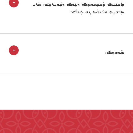
+
ܬܲܫܥܝܼܬܐ ܘܲܡܫܲܡܗܘܼܬܐ ܕܥܹܕܬܐ ܕܩܲܕܝܪܫܹ̈ܐ: ܡܵܪܝ
ܣܲܪܕܝܼܣ ܘܒܵܟܘܿܣ ܓܲܘ ܥܲܩܪܵܐ:
+
ܣܵܗܕܘܼܬܐ: