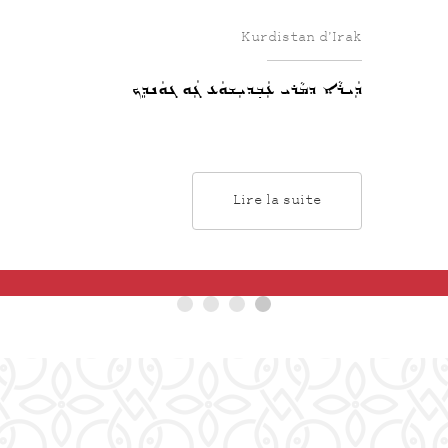
Kurdistan d’Irak
ܕܲܝܪܵܐ ܕܡܵܪܝ ܥܲܒ݂ܕܝܼܫܘܿܥ ܓܲܘ ܓܘܿܢܕܸܟ
Lire la suite