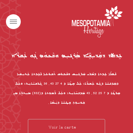
ܥܹܕܬܐ ܕܩܲܕܝܼܫܹ̈ܐ ܣܲܪܓܝܼܣ ܘܒܵܟܘܿܣ ܓܲܘ ܥܲܩܪܵܐ
ܢܵܦܠܵܐ ܥܹܕܬܐ ܕܡܵܪܝ ܣܲܪܓܝܼܣ ܘܒܵܟܘܿܣ ܬܵܒܘܿܥܬܐ ܠܥܹܕܬܐ ܥܲܬܝܼܩܬܐ
ܕܡܲܕܢܚܵܐ ܕܓܲܘ ܥܲܩܪܵܐ: ܥܲܠ ܣܸܛܵܐ ܕ 4 27 43 ݂ 36 ܓܲܪܒܝܵܐܝܼܬ: ܘܥܲܠ
ܣܸܪܛܵܐ ܕ 7 25 52 ݂ 43 ܡܲܕܢܚܵܐܝܼܬ: ܘܥܲܠ ܪܵܡܘܼܬܐ ܕ(632) ܡܝܼܬܖܹ̈ܐ ܡܼܢ
ܫܲܘܝܘܼܬ݂ ܫܸܛܚܵܐ ܕܝܲܡܵܐ ݂
Voir la carte