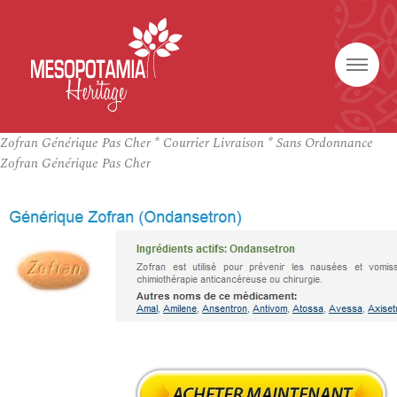
Zofran Générique Pas Cher * Courrier Livraison * Sans Ordonnance
Zofran Générique Pas Cher