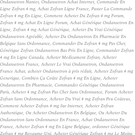
Ondansetron Nantes, Ondansetron Achat Internet, Commande En
Ligne Zofran 4 mg, Achat Zofran Ligne France, Passer La Commande
Zofran 4 mg En Ligne, Comment Acheter Du Zofran 4 mg Forum,
Zofran 4 mg Achat En Ligne Forum, Achat Générique Ondansetron En
Ligne, Zofran 4 mg Achat Générique, Acheter Du Vrai Générique
Ondansetron Agréable, Acheter Du Ondansetron En Pharmacie En
Belgique Sans Ordonnance, Commander Du Zofran 4 mg Pas Cher,
Générique Zofran Ondansetron Bas Prix En Ligne, Commander Zofran
4 mg En Ligne Canada, Acheter Medicament Zofran, Acheter
Ondansetron France, Acheter Le Vrai Ondansetron, Ondansetron
France Achat, acheter Ondansetron à prix réduit, Acheter Zofran 4 mg
Generique, Combien Ça Coûte Zofran 4 mg En Ligne, Acheter
Ondansetron En Pharmacie, Commander Générique Ondansetron
Paris, Acheter 4 mg Zofran Pas Cher Sans Ordonnance, Forum Acheter
Zofran Sans Ordonnance, Acheter Du Vrai 4 mg Zofran Peu Coûteux,
Comment Acheter Zofran 4 mg Sur Internet, Acheter Zofran
Authentique, Ou Acheter Ondansetron En Belgique, Ou Acheter Du
Ondansetron Sans Ordonnance En France, Achat Ondansetron En
France, Acheter Zofran 4 mg En Ligne Belgique, ordonner Générique
Zofran 4 mg Royaume-Uni, Acheter Générique Zofran 4 mg Le Moins