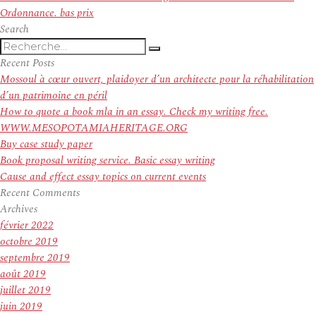
suivant :
Ordonnance. bas prix
Search
Recherche
Recherche
pour
Recent Posts
:
Mossoul à cœur ouvert, plaidoyer d’un architecte pour la réhabilitation
d’un patrimoine en péril
How to quote a book mla in an essay. Check my writing free.
WWW.MESOPOTAMIAHERITAGE.ORG
Buy case study paper
Book proposal writing service. Basic essay writing
Cause and effect essay topics on current events
Recent Comments
Archives
février 2022
octobre 2019
septembre 2019
août 2019
juillet 2019
juin 2019