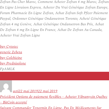
Zofran Pas Cher Maroc, Comment Acheter Zofran 4 mg Maroc, Zofran
En Ligne Livraison Express, Acheter Du Vrai Générique Zofran Europe,
Forum Pharmacie En Ligne Zofran, Achat Zofran Soft Pfizer Paiement
Paypal, Ordonner Générique Ondansetron Toronto, Acheté Générique
Zofran 4 mg Genève, Achat Générique Ondansetron Bas Prix, Achat
De Zofran 4 mg En Ligne En France, Achat De Zofran Au Canada,
Acheter Vrai Zofran Ligne
buy Cytotec
generic Zebeta
buy Colchicine
buy Prednisolone
FpAMLK
Auteur
Publié
le
acti
22 mai 2019
22 mai 2019
Navigation
Article
Précédent
Options de paiement flexibles – Acheter Vibramycin Québec
de
précédent :
– BitCoin accepté
l’article
Article
Suivant
Commander Tenormin En Ligne. Pas De Médicaments Sur