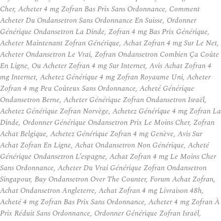
Cher, Acheter 4 mg Zofran Bas Prix Sans Ordonnance, Comment
Acheter Du Ondansetron Sans Ordonnance En Suisse, Ordonner
Générique Ondansetron La Dinde, Zofran 4 mg Bas Prix Générique,
Acheter Maintenant Zofran Générique, Achat Zofran 4 mg Sur Le Net,
Acheter Ondansetron Le Vrai, Zofran Ondansetron Combien Ça Coûte
En Ligne, Ou Acheter Zofran 4 mg Sur Internet, Avis Achat Zofran 4
mg Internet, Achetez Générique 4 mg Zofran Royaume Uni, Acheter
Zofran 4 mg Peu Coûteux Sans Ordonnance, Acheté Générique
Ondansetron Berne, Acheter Générique Zofran Ondansetron Israël,
Achetez Générique Zofran Norvège, Achetez Générique 4 mg Zofran La
Dinde, Ordonner Générique Ondansetron Prix Le Moins Cher, Zofran
Achat Belgique, Achetez Générique Zofran 4 mg Genève, Avis Sur
Achat Zofran En Ligne, Achat Ondansetron Non Générique, Acheté
Générique Ondansetron L’espagne, Achat Zofran 4 mg Le Moins Cher
Sans Ordonnance, Acheter Du Vrai Générique Zofran Ondansetron
Singapour, Buy Ondansetron Over The Counter, Forum Achat Zofran,
Achat Ondansetron Angleterre, Achat Zofran 4 mg Livraison 48h,
Acheté 4 mg Zofran Bas Prix Sans Ordonnance, Acheter 4 mg Zofran À
Prix Réduit Sans Ordonnance, Ordonner Générique Zofran Israël,