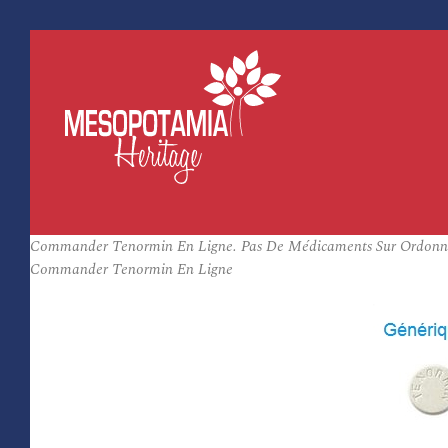
Commander Tenormin En Ligne. Pas De Médicaments Sur Ordonna
Commander Tenormin En Ligne