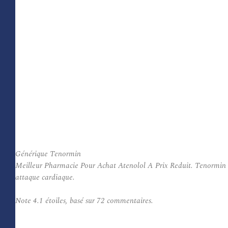
Générique Tenormin
Meilleur Pharmacie Pour Achat Atenolol A Prix Reduit. Tenormin est u
attaque cardiaque.
Note
4.1
étoiles, basé sur
72
commentaires.