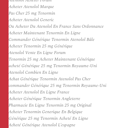
Atenolol Acheter Forum
Acheter Atenolol Marque
Pas Cher 25 mg Tenormin
Acheter Atenolol Generic
Ou Acheter Du Atenolol En France Sans Ordonnance
Acheter Maintenant Tenormin En Ligne
Commander Générique Tenormin Atenolol Bâle
Acheter Tenormin 25 mg Générique
Atenolol Vente En Ligne Forum
Tenormin 25 mg Acheter Maintenant Générique
acheté Générique 25 mg Tenormin Royaume-Uni
Atenolol Combien En Ligne
Achat Générique Tenormin Atenolol Pas Cher
commander Générique 25 mg Tenormin Royaume-Uni
Acheter Atenolol En Ligne France
Acheter Générique Tenormin Angleterre
Pharmacie En Ligne Tenormin 25 mg Original
Acheter Tenormin Generique En Belgique
Générique 25 mg Tenormin Acheté En Ligne
Acheté Générique Atenolol L’espagne