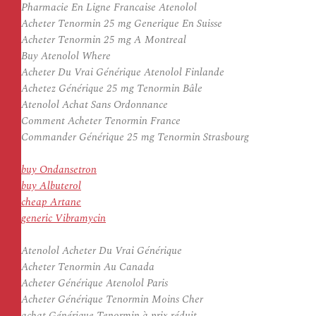
Pharmacie En Ligne Francaise Atenolol
Acheter Tenormin 25 mg Generique En Suisse
Acheter Tenormin 25 mg A Montreal
Buy Atenolol Where
Acheter Du Vrai Générique Atenolol Finlande
Achetez Générique 25 mg Tenormin Bâle
Atenolol Achat Sans Ordonnance
Comment Acheter Tenormin France
Commander Générique 25 mg Tenormin Strasbourg
buy Ondansetron
buy Albuterol
cheap Artane
generic Vibramycin
Atenolol Acheter Du Vrai Générique
Acheter Tenormin Au Canada
Acheter Générique Atenolol Paris
Acheter Générique Tenormin Moins Cher
achat Générique Tenormin à prix réduit