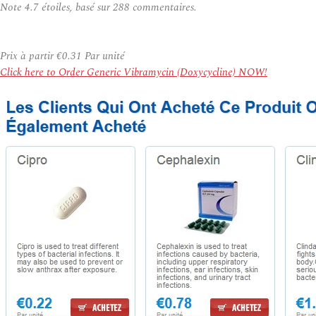
Note
4.7
étoiles, basé sur
288
commentaires.
Prix à partir
€0.31
Par unité
Click here to Order Generic Vibramycin (Doxycycline) NOW!