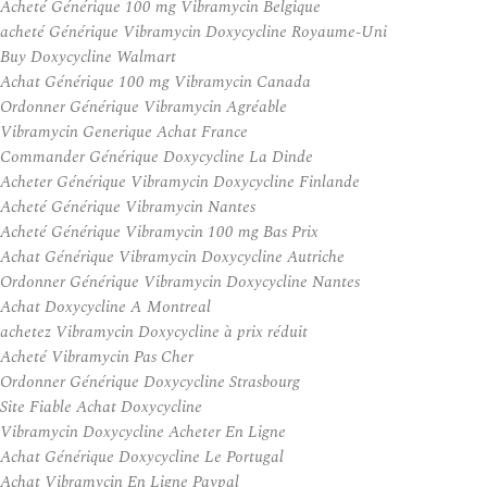
Acheté Générique 100 mg Vibramycin Belgique
acheté Générique Vibramycin Doxycycline Royaume-Uni
Buy Doxycycline Walmart
Achat Générique 100 mg Vibramycin Canada
Ordonner Générique Vibramycin Agréable
Vibramycin Generique Achat France
Commander Générique Doxycycline La Dinde
Acheter Générique Vibramycin Doxycycline Finlande
Acheté Générique Vibramycin Nantes
Acheté Générique Vibramycin 100 mg Bas Prix
Achat Générique Vibramycin Doxycycline Autriche
Ordonner Générique Vibramycin Doxycycline Nantes
Achat Doxycycline A Montreal
achetez Vibramycin Doxycycline à prix réduit
Acheté Vibramycin Pas Cher
Ordonner Générique Doxycycline Strasbourg
Site Fiable Achat Doxycycline
Vibramycin Doxycycline Acheter En Ligne
Achat Générique Doxycycline Le Portugal
Achat Vibramycin En Ligne Paypal