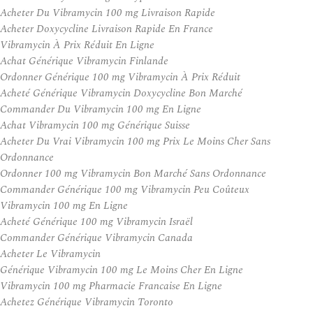
Acheter Du Vibramycin 100 mg Livraison Rapide
Acheter Doxycycline Livraison Rapide En France
Vibramycin À Prix Réduit En Ligne
Achat Générique Vibramycin Finlande
Ordonner Générique 100 mg Vibramycin À Prix Réduit
Acheté Générique Vibramycin Doxycycline Bon Marché
Commander Du Vibramycin 100 mg En Ligne
Achat Vibramycin 100 mg Générique Suisse
Acheter Du Vrai Vibramycin 100 mg Prix Le Moins Cher Sans
Ordonnance
Ordonner 100 mg Vibramycin Bon Marché Sans Ordonnance
Commander Générique 100 mg Vibramycin Peu Coûteux
Vibramycin 100 mg En Ligne
Acheté Générique 100 mg Vibramycin Israël
Commander Générique Vibramycin Canada
Acheter Le Vibramycin
Générique Vibramycin 100 mg Le Moins Cher En Ligne
Vibramycin 100 mg Pharmacie Francaise En Ligne
Achetez Générique Vibramycin Toronto