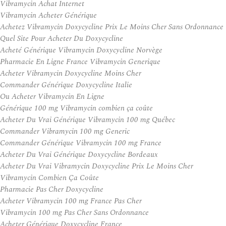
Vibramycin Achat Internet
Vibramycin Acheter Générique
Achetez Vibramycin Doxycycline Prix Le Moins Cher Sans Ordonnance
Quel Site Pour Acheter Du Doxycycline
Acheté Générique Vibramycin Doxycycline Norvège
Pharmacie En Ligne France Vibramycin Generique
Acheter Vibramycin Doxycycline Moins Cher
Commander Générique Doxycycline Italie
Ou Acheter Vibramycin En Ligne
Générique 100 mg Vibramycin combien ça coûte
Acheter Du Vrai Générique Vibramycin 100 mg Québec
Commander Vibramycin 100 mg Generic
Commander Générique Vibramycin 100 mg France
Acheter Du Vrai Générique Doxycycline Bordeaux
Acheter Du Vrai Vibramycin Doxycycline Prix Le Moins Cher
Vibramycin Combien Ça Coûte
Pharmacie Pas Cher Doxycycline
Acheter Vibramycin 100 mg France Pas Cher
Vibramycin 100 mg Pas Cher Sans Ordonnance
Acheter Générique Doxycycline France