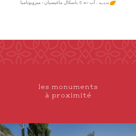
ܼܘܲܪܓܝܼܣ : آب 2017 © باسكال ماغيسيان / ميزوبوتاميا
les monuments
à proximité