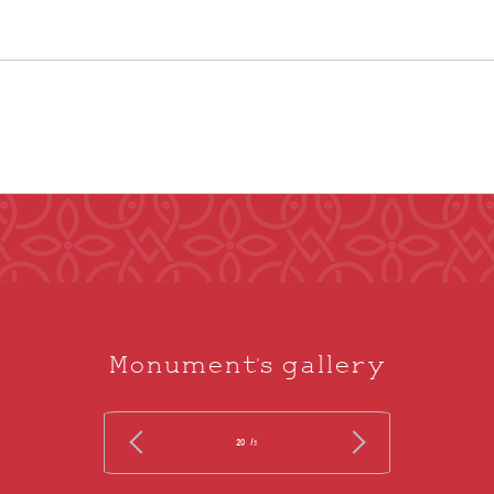
Monument's gallery
/ 20
1