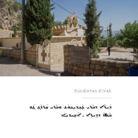
Kurdistan d’Irak
ܕܲܝܪܵܐ ܕܡܵܪܝ ܥܲܒ݂ܕܝܼܫܘܿܥ ܘܡܵܪܝ ܩܲܪܕܵܓ݂ ܓܲܘ
ܡܵܬܵܐ ܕܕܹܝܪܹܐ ـ ܐܵܡܹܝܕܝܼܵܐ