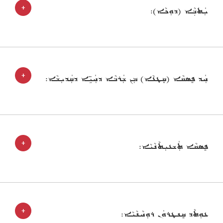
+
ܝܲܬܒ݂ܵܐ (ܕܘܼܟܵܐ):
+
ܚܲܕ ܦܸܣܩܵܐ (ܩܸܛܥܵܐ) ܡܼܢ ܫܲܪܒܵܐ ܕܚܲܝܹ̈ܐ ܕܩܲܕܝܼܫܵܐ:
+
ܦܸܣܩܵܐ ܬܲܫܥܝܼܬܵܢܵܝܵܐ:
+
ܥܘܼܬܵܕ ܩܸܢܛܪܘܿܢ ܪܘܼܚܵܢܵܝܵܐ: