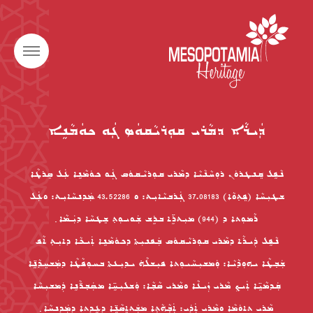
ܕܲܝܪܵܐ ܕܡܵܪܝ ܩܘܼܪܝܵܩܘܿܣ ܓܲܘ ܟܘܿܡܵܢܹܐ
ܢܵܦܹܠ ܩܸܢܛܪܘܿܢ ܪܘܼܚܵܢܵܝܵܐ ܕܡܵܪܝ ܩܘܼܪܝܵܩܘܿܣ ܓܲܘ ܟܘܿܡܵܢܹܐ ܥܲܠ ܣܸܪܛܵܐ
ܫܛܝܼܚܵܐ (ܦܸܬ݂ܘܵܐ) 37.08183 ܓܲܪܒܝܵܐܝܼܬ: ܘ 43.52286 ܡܲܕܢܚܵܐܝܼܬ: ܘܥܲܠ
ܪܵܡܘܼܬܐ ܕ (944) ܡܝܼܬܪܹ̈ܐ ܒܪܹܫ ܫܲܘܝܘܼܬ݂ ܫܸܛܚܵܐ ܕܝܲܡܵܐ ݂
ܢܵܦܹܠ ܕܲܝܪܵܐ ܕܡܵܪܝ ܩܘܼܪܝܵܩܘܿܣ ܒܲܦܢܝܼܬܐ ܕܟܘܿܡܵܢܹܐ ܐܲܝܟܵܐ ܕܐܝܼܬ݂ ܐܵܦ
ܫܲܒ݂ܛܵܐ ܝܗܘܼܕܵܝܵܐ: ܘܲܡܫܝܼܚܵܝܘܼܬܐ ܦܝܼܫܠܵܗ̇ ܝܕܝܼܥܬܐ ܒܚܘܼܦܵܛܵܐ ܕܡܲܫܚܸܕܵܢܹ̈ܐ
ܩܲܕܡܵܝܹ̈ܐ ܐܲܝܟ݂ ܡܵܪܝ ܙܲܝܥܵܐ ܘܡܵܪܝ ܣܵܒ݂ܵܐ: ܘܲܫܠܝܼܚܹ̈ܐ ܡܣܲܒ݂ܪ̈ܵܢܹܐ ܕܲܡܫܝܼܚܵܐ
ܡܵܪܝ ܬܐܘܿܡܵܐ ܘܡܵܪܝ ܐܲܕܲܝ: ܐܲܒ݂ܵܗܵܬ݂ܐ ܡܫܲܬܐܸܣܵܢܹ̈ܐ ܕܥܹܕܬܐ ܕܡܲܕܢܚܵܐ ݂