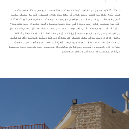
ܒܲܫܪܵܪܵܐ ܠܵܐ ܦܵܐܹܫ ܚܫܝܼܒ݂ܵܐ ܩܸܢܛܪܘܿܢ ܪܘܼܚܵܢܵܝܵܐ ܕܡܵܪܝ ܩܘܼܪܝܵܩܘܿܣ: ܐܲܝܟ݂ ܚܲܕ ܕܲܝܪܵܐ: ܒܗܿܝ ܕܠܲܝܬ
ܦܝܵܫܵܐ ܓܵܘܹܗ ܐܵܦܠܵܐ ܚܲܕ ܪܲܒܵܢܵܐ ݂ ܐܝܼܢܵܐ ܥܹܕܬܐ ܠܵܐ ܝܠܵܗ̇ ܚܕܵܐ ܥܹܕܬܐ ܦܫܝܼܛܬܐ: ܘܠܵܐ ܚܲܕ ܒܸܢܝܵܢܵܐ ܩܢܝܼܙܵܐ
ܠܚܲܕ ܓܹܒܵܐ: ܘܠܵܐ ܝܼܕܝܼܥܵܐ ܓܲܘ ܦܢܝܼܬܐ ݂ ܘܫܸܡܵܐ ܕ (ܥܹܕܬ݂ܐ) ܒܝܵܬܹܗ ܒܗܵܢ ܥܘܼܬܵܕܵܐ: ܒܸܕ ܗܵܘܹܐ ܠܵܐ ܡܵܠܝܵܢܵܐ
݂ ܐܵܪܵܐ ܘܵܠܹܐ ܕܟܵܬ݂ܒ݂ܲܚ ܥܲܠܹܗ (ܥܲܠ ܕܲܝܪܵܐ) ܐܲܝܟ݂ ܚܕܵܐ ܕܘܼܟܬܐ ܩܲܕܝܼܫܬܐ ܕܦܵܝܫܵܐ ܣܥܝܼܪܬܐ ܒܝܲܕ ܡܗܘܼܡܢܹ̈ܐ؟
ܐܝܼܢܵܐ ܐܵܗܵܐ ܠܵܐ ܝܠܵܗ̇ ܐܸܓܲܪܬܹܗ ܐܸܣܵܝܬܐ: ܐܵܦܸܢ ܕܗܵܘܹܐ ܚܲܕ ܒܹܝܬ ܨܠܘܿܬܐ ܙܥܘܿܪܵܐ ܦܪܝܼܫܵܐ ܠܲܣܢܹܐܓ݂ܪܵܐ ܩܲܕܝܼܫܵܐ ݂
ܒܸܕ ܗܵܘܹܝܚ ܒܸܫ ܩܲܛܝܼܢܹܐ ܐܸܢ ܡܲܚܫܸܚܲܚ ܦܸܬ݂ܓ݂ܵܡܵܐ ܕ (ܩܸܢܛܪܘܿܢ ܪܘܼܚܵܢܵܝܵܐ) ݂ ܐܲܝܟܵܐ ܕܲܡܩܲܒܸܠ ܐܵܗܵܐ
ܝܲܬܒ݂ܵܐ (ܕܘܼܟܵܐ): ܘܥܲܠ ܚܕܵܪܲܝ ܫܲܢ݇ܬܐ: ܡܸܢܝܵܢܵܐ ܡܼܢ ܣܵܥܘܿܪܹ̈ܐ ܘܚܵܙܘܿܩܹ̈ܐ ܘܚܲܓܵܝܹ̈ܐ ܥܝܼܪ̈ܵܩܵܝܹܐ ܘܐܵܦ ܢܘܼܟ݂ܪ̈ܵܝܹܐ:
ܐܸܢ ܒܲܠܚܘܿܕܲܝܗܝ ܐܲܘ ܒܟܘܼܢܵܫܹ̈ܐ ܥܲܡ ܐ݇ܚܪܹ̈ܢܹܐ: ܕܐܵܬܝܼ ܠܲܡܨܲܠܘܿܝܹܐ ܘܲܡܙܲܝܘܿܚܹܐ ܘܲܠܡܲܢܝܘܿܚܹܐ ݂ ܘܫܲܒ݂ܪܹ̈ܐ
ܕܡܵܬܐ ܟܹܐ ܐܵܬܝܼ ܠܩܸܢܛܪܘܿܢ ܠܲܩܢܵܝܬܐ ܕܝܼܕܲܥܬܐ ܡܼܢ ܡܲܠܦܵܢܘܼܬܐ ܡܫܝܼܚܵܝܬܐ: ܘܟܹܐ ܡܙܲܝܚܝܼ ܐ݇ܢܵܫܹ̈ܐ ܕܟܘܿܡܵܢܹܐ
ܒܲܨܠܵܘܵܬ̈ܐ ܛܲܟ݂ܣܵܝܹ̈ܐ: ܐܲܘ ܒܩܘܼܕܵܫܵܐ ܕܝܲܘܡܵܐ ܕܚܲܕܒܫܲܒܵܐ ݂