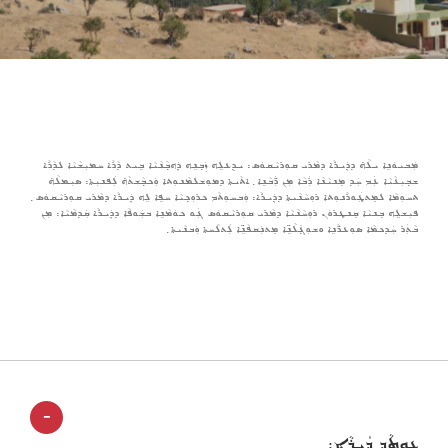
ܡܲܒܝܘܿܢܹܐ ܝܠܵܗ̇ ܕܕܲܝܪܵܐ ܕܡܵܪܝ ܩܘܼܪܝܵܩܘܿܣ: ܝܕܸܥܠܹܗ ܙܲܒ݂ܢܹܗ ܕܲܗܒ݂ܵܢܵܝܵܐ ܒܹܝܬ ܕܵܪܵܐ ܚܡܝܼܫܵܝܵܐ ܠܕܵܪܵܐ
ܫܒ݂ܝܼܥܵܝܵܐ ܥܲܡ ܚܲܕ ܡܸܢܝܵܢܵܐ ܪܲܒܵܐ ܡܼܢ ܪ̈ܲܒܵܢܹܐ ݂ ܐܬܵܝܬܐ ܕܡܘܼܫܠܡܵܢܘܼܬܐ ܘܲܟܒ݂ܵܫܬܵܗ̇ ܠܲܦܢܝܼܬܐ: ܣܝܼܡܠܵܗ̇
ܬܚܘܼܡܵܐ ܠܡܸܬܛܲܘܪܵܢܘܼܬܐ ܪܘܼܚܵܢܵܝܬܐ ܕܕܲܝܪܵܐ: ܘܲܒܚܘܼܬܵܡ ܟܪܘܼܟ݂ܝܵܐ ܚܦܹܐ ܠܹܗ ܕܲܝܪܵܐ ܕܡܵܪܝ ܩܘܼܪܝܵܩܘܿܣ ݂
ܦܝܼܫܠܹܗ ܒܸܢܝܵܐ ܩܸܢܛܪܘܿܢ ܪܘܼܚܵܢܵܝܵܐ ܕܡܵܪܝ ܩܘܼܪܝܵܩܘܿܣ ܓܲܘ ܟܘܿܡܵܢܹܐ ܒܫܲܘܦܵܐ ܕܕܲܝܪܵܐ ܩܲܕܡܵܝܵܐ: ܡܼܢ
ܒܵܬܲܪ ܚܲܕܟܡܵܐ ܣܘܼܥܪ̈ܵܢܹܐ ܘܫܘܼܓ݂݇ܠܵܢܹ̈ܐ ܡܸܬܢܲܩܦܵܢܹ̈ܐ ܠܲܬܠܵܚܬܐ ܘܲܒܢܵܝܬܐ ݂
-
ܥܘܼܬܵܕ ܕܲܝܪܵܐ: