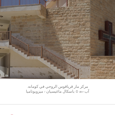
مركز مار قرياقوس الروحي في كومانه.
آب 2017 © باسكال ماغيسيان / ميزوبوتاميا