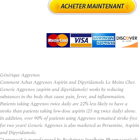
Générique Aggrenox
Comment Achat Aggrenox Aspirin and Dipyridamole Le Moins Cher.
Generic Aggrenox (aspirin and dipyridamole) works by reducing
substances in the body that cause pain, fever, and inflammation.
Patients taking Aggrenox twice daily are 22% less likely to have a
stroke than patients taking low-dose aspirin (25 mg twice daily) alone.
In addition, over 90% of patients using Aggrenox remained stroke-free
for two years! Generic Aggrenox is also marketed as Persantine, Aspirin
and Dipyridamole.
*Aggrenox® is manufactured by Boehringer Ingelheim Pharmaceuticals,