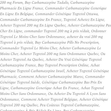
200 mg Forum, Buy Carbamazepine Tadalis, Carbamazepine
Pharmacie En Ligne France, Commander Carbamazepine Generique
En Ligne En Belgique, Commander Générique Tegretol Ottawa,
Commander Carbamazepine En France, Tegretol Achetez En Ligne,
Acheter Tegretol 200 mg En Ligne Quebec, Acheter Carbamazepine Pas
Cher En Ligne, commander Tegretol 200 mg à prix réduit, Ordonner
Tegretol Le Moins Cher Sans Ordonnance, acheter du vrai 200 mg
Tegretol à prix réduit, Buy Carbamazepine Pills No Prescription,
Commander Tegretol Le Moins Cher, Acheter Carbamazepine Le
Moins Cher, Acheter Tegretol 200 mg Sans Ordonnance Quebec, Ou
Acheter Tegretol Au Quebec, Acheter Du Vrai Générique Tegretol
Carbamazepine France, Buy Tegretol Prescription Online, Achat
Générique Tegretol Carbamazepine Israël, Acheter Tegretol Générique
Pharmacie, Comment Acheter Carbamazepine Maroc, Commander
Générique Tegretol Suède, Générique Carbamazepine Bas Prix En
Ligne, Carbamazepine Generique Achat En France, Achat Tegretol
Moins Cher Sans Ordonnance, Ou Acheter Du Tegretol A Lyon Sans
Ordonnance, Comment Acheter Tegretol Belgique, Acheter Générique
Tegretol 200 mg Québec, Peu Coûteux Tegretol Carbamazepine,
Carbamazepine À Prix Réduit En Ligne, Buy Carbamazepine