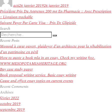
le
acti
26 janvier 2019
26 janvier 2019
Navigation
Article
Précédent
Prix Du Aggrenox 200 mg En Pharmacie :: Avec Prescription
de
précédent :
:: Livraison trackable
l’article
Article
Suivant
Payer Par Carte Visa – Prix De Glipizide
suivant :
Search
Recherche
Recherche
pour
Recent Posts
:
Mossoul à cœur ouvert, plaidoyer d’un architecte pour la réhabilitation
d’un patrimoine en péril
How to quote a book mla in an essay. Check my writing free.
WWW.MESOPOTAMIAHERITAGE.ORG
Buy case study paper
Book proposal writing service. Basic essay writing
Cause and effect essay topics on current events
Recent Comments
Archives
février 2022
octobre 2019
septembre 2019