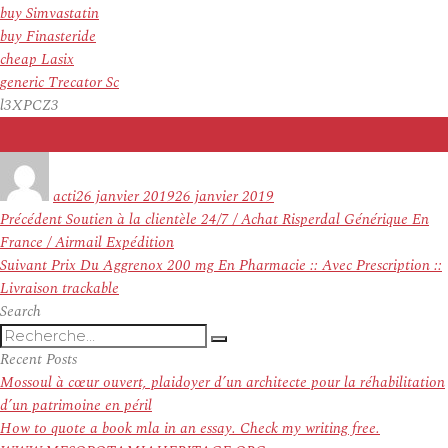
buy Simvastatin
buy Finasteride
cheap Lasix
generic Trecator Sc
l3XPCZ3
Auteur
Publié
le
acti
26 janvier 2019
26 janvier 2019
Navigation
Article
Précédent
Soutien à la clientèle 24/7 / Achat Risperdal Générique En
de
précédent :
France / Airmail Expédition
l’article
Article
Suivant
Prix Du Aggrenox 200 mg En Pharmacie :: Avec Prescription ::
suivant :
Livraison trackable
Search
Recherche
Recherche
pour
Recent Posts
:
Mossoul à cœur ouvert, plaidoyer d’un architecte pour la réhabilitation
d’un patrimoine en péril
How to quote a book mla in an essay. Check my writing free.