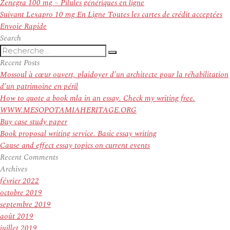
de
précédent :
Zenegra 100 mg – Pilules génériques en ligne
l’article
Article
Suivant
Lexapro 10 mg En Ligne Toutes les cartes de crédit acceptées
suivant :
Envoie Rapide
Search
Recherche
Recherche
pour
Recent Posts
:
Mossoul à cœur ouvert, plaidoyer d’un architecte pour la réhabilitation
d’un patrimoine en péril
How to quote a book mla in an essay. Check my writing free.
WWW.MESOPOTAMIAHERITAGE.ORG
Buy case study paper
Book proposal writing service. Basic essay writing
Cause and effect essay topics on current events
Recent Comments
Archives
février 2022
octobre 2019
septembre 2019
août 2019
juillet 2019