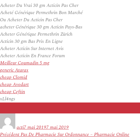
Acheter Du Vrai 30 gm Acticin Pas Cher
Acheté Générique Permethrin Bon Marché
Ou Acheter Du Acticin Pas Cher
acheter Générique 30 gm Acticin Pays-Bas
Acheter Générique Permethrin Zürich
Acticin 30 gm Bas Prix En Ligne
Acheter Acticin Sur Internet Avis
Acheter Acticin En France Forum
Meilleur Coumadin 5 mg
generic Atarax
cheap Clomid
cheap Avodart
cheap Ceftin
xLl4ngs
Auteur
Publié
le
acti
7 mai 2019
7 mai 2019
Navigation
Article
Précédent
Pas De Pharmacie Sur Ordonnance – Pharmacie Online