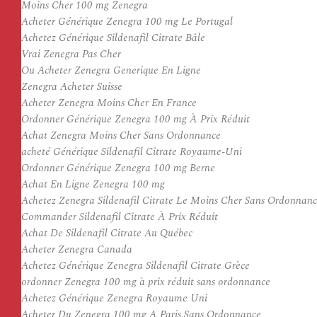
Moins Cher 100 mg Zenegra
Acheter Générique Zenegra 100 mg Le Portugal
Achetez Générique Sildenafil Citrate Bâle
Vrai Zenegra Pas Cher
Ou Acheter Zenegra Generique En Ligne
Zenegra Acheter Suisse
Acheter Zenegra Moins Cher En France
Ordonner Générique Zenegra 100 mg À Prix Réduit
Achat Zenegra Moins Cher Sans Ordonnance
acheté Générique Sildenafil Citrate Royaume-Uni
Ordonner Générique Zenegra 100 mg Berne
Achat En Ligne Zenegra 100 mg
Achetez Zenegra Sildenafil Citrate Le Moins Cher Sans Ordonnan
Commander Sildenafil Citrate À Prix Réduit
Achat De Sildenafil Citrate Au Québec
Acheter Zenegra Canada
Achetez Générique Zenegra Sildenafil Citrate Grèce
ordonner Zenegra 100 mg à prix réduit sans ordonnance
Achetez Générique Zenegra Royaume Uni
Acheter Du Zenegra 100 mg A Paris Sans Ordonnance