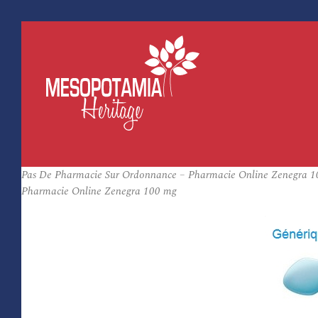
Pas De Pharmacie Sur Ordonnance – Pharmacie Online Zenegra 100
Pharmacie Online Zenegra 100 mg