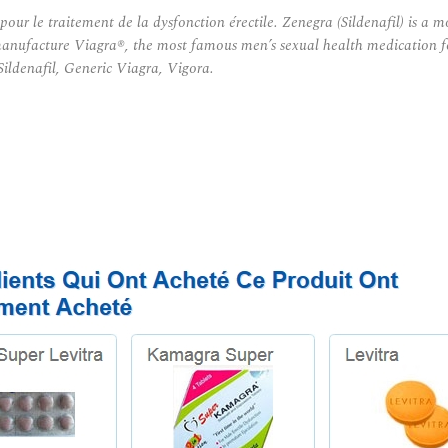
e traitement de la dysfonction érectile. Zenegra (Sildenafil) is a most 
o manufacture Viagra®, the most famous men’s sexual health medication 
ildenafil, Generic Viagra, Vigora.