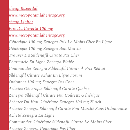
cheap Risperdal
www.mesopotamiaheritage.org
cheap Lipitor
Prix Du Caverta 100 mg
www.mesopotamiaheritage.org
Générique 100 mg Zenegra Prix Le Moins Cher En Ligne
Générique 100 mg Zenegra Bon Marché
Trouver Du Sildenafil Citrate Pas Cher
Pharmacie En Ligne Zenegra Fiable
Commander Zenegra Sildenafil Citrate À Prix Réduit
Sildenafil Citrate Achat En Ligne Forum
Ordonner 100 mg Zenegra Pas Cher
Achetez Générique Sildenafil Citrate Québec
Zenegra Sildenafil Citrate Peu Coûteux Générique
Acheter Du Vrai Générique Zenegra 100 mg Zürich
Acheter Zenegra Sildenafil Citrate Bon Marché Sans Ordonnance
Acheté Zenegra En Ligne
Commander Générique Sildenafil Citrate Le Moins Cher
Acheter Zenegra Generique Pas Cher