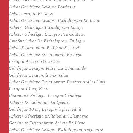
Acheté Générique Escitalopram Royaume Uni
Achat Générique Lexapro Bordeaux
Achat Lexapro En Suisse
Achat Générique Lexapro Escitalopram En Ligne
Achetez Générique Escitalopram Europe
Acheter Générique Lexapro Peu Coûteux
Avis Sur Achat De Escitalopram En Ligne
Achat Escitalopram En Ligne Securisé
Achat Générique Escitalopram En Ligne
Lexapro Acheter Générique
Générique Lexapro Passer La Commande
Générique Lexapro à prix réduit
Achat Générique Escitalopram Émirats Arabes Unis
Lexapro 10 mg Vente
Pharmacie En Ligne Lexapro Générique
Acheter Escitalopram Au Quebec
Générique 10 mg Lexapro à prix réduit
Acheter Générique Escitalopram L’espagne
Générique Escitalopram Acheté En Ligne
Achat Générique Lexapro Escitalopram Angleterre