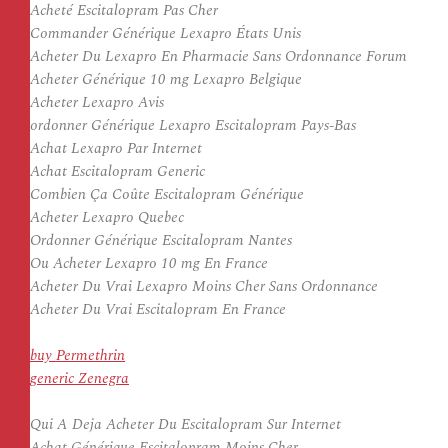
Acheté Escitalopram Pas Cher
Commander Générique Lexapro États Unis
Acheter Du Lexapro En Pharmacie Sans Ordonnance Forum
Acheter Générique 10 mg Lexapro Belgique
Acheter Lexapro Avis
ordonner Générique Lexapro Escitalopram Pays-Bas
Achat Lexapro Par Internet
Achat Escitalopram Generic
Combien Ça Coûte Escitalopram Générique
Acheter Lexapro Quebec
Ordonner Générique Escitalopram Nantes
Ou Acheter Lexapro 10 mg En France
Acheter Du Vrai Lexapro Moins Cher Sans Ordonnance
Acheter Du Vrai Escitalopram En France
buy Permethrin
generic Zenegra
Qui A Deja Acheter Du Escitalopram Sur Internet
Achat Générique Escitalopram Moins Cher