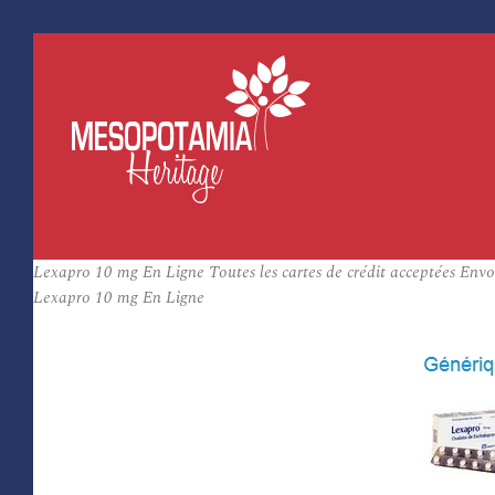
Lexapro 10 mg En Ligne Toutes les cartes de crédit acceptées Env
Lexapro 10 mg En Ligne