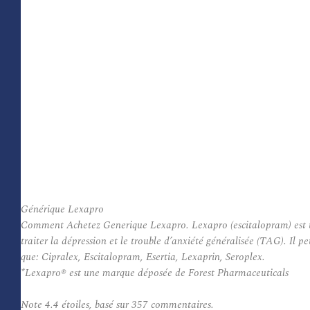
Générique Lexapro
Comment Achetez Generique Lexapro. Lexapro (escitalopram) est un m
traiter la dépression et le trouble d’anxiété généralisée (TAG). Il
que: Cipralex, Escitalopram, Esertia, Lexaprin, Seroplex.
*Lexapro® est une marque déposée de Forest Pharmaceuticals
Note
4.4
étoiles, basé sur
357
commentaires.