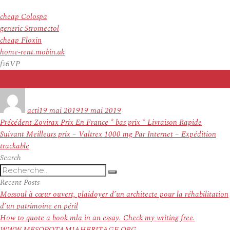
cheap Colospa
generic Stromectol
cheap Floxin
home-rent.mobin.uk
fz6VP
Auteur
Publié
le
acti
19 mai 2019
19 mai 2019
Navigation
Article
Précédent
Zovirax Prix En France * bas prix * Livraison Rapide
de
Article
précédent :
Suivant
Meilleurs prix – Valtrex 1000 mg Par Internet – Expédition
l’article
suivant :
trackable
Search
Recherche
Recherche
pour
Recent Posts
:
Mossoul à cœur ouvert, plaidoyer d’un architecte pour la réhabilitation
d’un patrimoine en péril
How to quote a book mla in an essay. Check my writing free.
WWW.MESOPOTAMIAHERITAGE.ORG