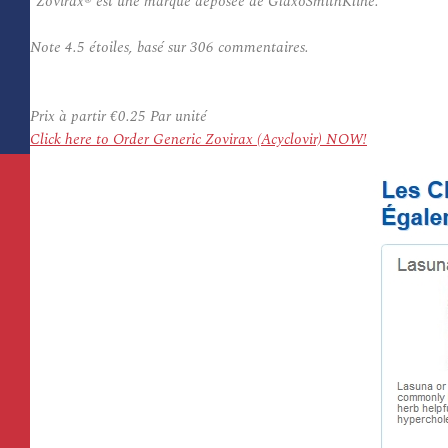
*Zovirax® est une marque déposée de GlaxoSmithKline.
Note
4.5
étoiles, basé sur
306
commentaires.
Prix à partir
€0.25
Par unité
Click here to Order Generic Zovirax (Acyclovir) NOW!