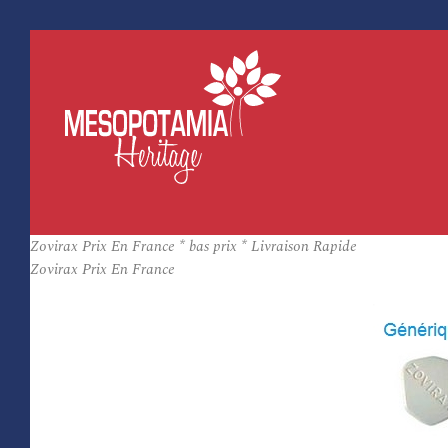
Zovirax Prix En France * bas prix * Livraison Rapide
Zovirax Prix En France