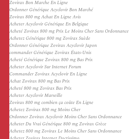
Zovirax Bon Marche En Ligne
Ordonner Générique Acyclovir Bon Marché
Zovirax 800 mg Achat En Ligne Avis
Acheter Acyclovir Générique En Belgique
Acheté Zovirax 800 mg Prix Le Moins Cher Sans Ordonnance
Achetez Générique 800 mg Zovirax Suède
Ordonner Générique Zovirax Acyclovir Japon
commander Générique Zovirax États-Unis
Acheté Générique Zovirax 800 mg Bas Prix
Acheter Acyclovir Sur Internet Forum
Commander Zovirax Acyclovir En Ligne
Achat Zovirax 800 mg Bas Prix
Acheté 800 mg Zovirax Bas Prix
Acheter Acyclovir Marseille
Zovirax 800 mg combien ça coûte En Ligne
Achetez Zovirax 800 mg Moins Cher
Ordonner Zovirax Acyclovir Moins Cher Sans Ordonnance
Acheter Du Vrai Générique 800 mg Zovirax Grèce
Achetez 800 mg Zovirax Le Moins Cher Sans Ordonnance
Acheter Zovirax Internet Doctissimo