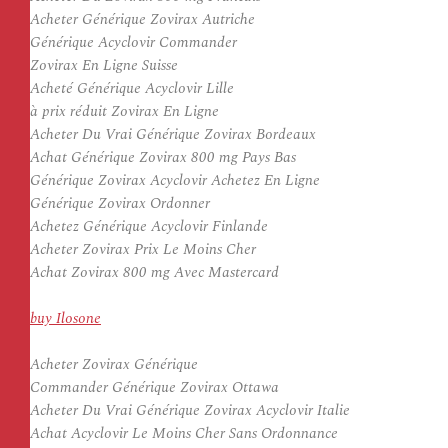
Acheter Générique Zovirax Autriche
Générique Acyclovir Commander
Zovirax En Ligne Suisse
Acheté Générique Acyclovir Lille
à prix réduit Zovirax En Ligne
Acheter Du Vrai Générique Zovirax Bordeaux
Achat Générique Zovirax 800 mg Pays Bas
Générique Zovirax Acyclovir Achetez En Ligne
Générique Zovirax Ordonner
Achetez Générique Acyclovir Finlande
Acheter Zovirax Prix Le Moins Cher
Achat Zovirax 800 mg Avec Mastercard
buy Ilosone
Acheter Zovirax Générique
Commander Générique Zovirax Ottawa
Acheter Du Vrai Générique Zovirax Acyclovir Italie
Achat Acyclovir Le Moins Cher Sans Ordonnance