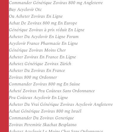
Commander Générique Zovirax 800 mg Angleterre
Buy Acyclovir Otc
Ou Acheter Zovirax En Ligne
Achat De Zovirax 800 mg En Europe
Générique Zovirax à prix réduit En Ligne
Acheter Du Acyclovir En Ligne Forum
Acyclovir France Pharmacie En Ligne
Générique Zovirax Moins Cher
Acheter Zovirax En France En Ligne
Achetez Générique Zovirax Zürich
Acheter Du Zovirax En France
Zovirax 800 mg Ordonner
Commander Zovirax 800 mg En Suisse
Acheté Zovirax Peu Coûteux Sans Ordonnance
Peu Coûteux Acyclovir En Ligne
Acheter Du Vrai Générique Zovirax Acyclovir Angleterre
Achat Générique Zovirax 800 mg Israël
Commander Du Zovirax Generique
Zovirax Peremirie Skachat Besplatno
Achetez Acyclovir Le Moins Cher Sans Ordonnance