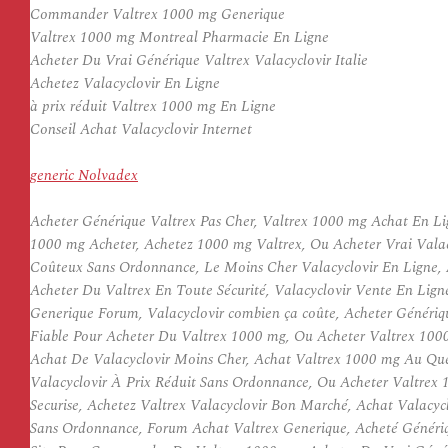
Commander Valtrex 1000 mg Generique
Valtrex 1000 mg Montreal Pharmacie En Ligne
Acheter Du Vrai Générique Valtrex Valacyclovir Italie
Achetez Valacyclovir En Ligne
à prix réduit Valtrex 1000 mg En Ligne
Conseil Achat Valacyclovir Internet
generic Nolvadex
Acheter Générique Valtrex Pas Cher, Valtrex 1000 mg Achat En Li
1000 mg Acheter, Achetez 1000 mg Valtrex, Ou Acheter Vrai Valacy
Coûteux Sans Ordonnance, Le Moins Cher Valacyclovir En Ligne, 
Acheter Du Valtrex En Toute Sécurité, Valacyclovir Vente En Lig
Generique Forum, Valacyclovir combien ça coûte, Acheter Génériq
Fiable Pour Acheter Du Valtrex 1000 mg, Ou Acheter Valtrex 1000
Achat De Valacyclovir Moins Cher, Achat Valtrex 1000 mg Au Queb
Valacyclovir À Prix Réduit Sans Ordonnance, Ou Acheter Valtrex 
Securise, Achetez Valtrex Valacyclovir Bon Marché, Achat Valacyc
Sans Ordonnance, Forum Achat Valtrex Generique, Acheté Génériq