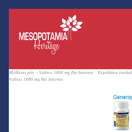
Meilleurs prix – Valtrex 1000 mg Par Internet – Expédition tracka
Valtrex 1000 mg Par Internet