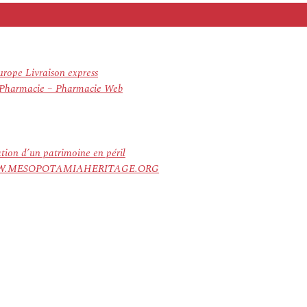
rope Livraison express
En Pharmacie – Pharmacie Web
ation d’un patrimoine en péril
ree. WWW.MESOPOTAMIAHERITAGE.ORG