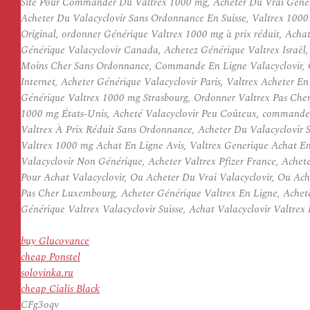
Site Pour Commander Du Valtrex 1000 mg, Acheter Du Vrai Généri
Acheter Du Valacyclovir Sans Ordonnance En Suisse, Valtrex 100
Original, ordonner Générique Valtrex 1000 mg à prix réduit, Ach
Générique Valacyclovir Canada, Achetez Générique Valtrex Israël
Moins Cher Sans Ordonnance, Commande En Ligne Valacyclovir, Ou
Internet, Acheter Générique Valacyclovir Paris, Valtrex Acheter 
Générique Valtrex 1000 mg Strasbourg, Ordonner Valtrex Pas Cher
1000 mg États-Unis, Acheté Valacyclovir Peu Coûteux, commande
Valtrex À Prix Réduit Sans Ordonnance, Acheter Du Valacyclovir
Valtrex 1000 mg Achat En Ligne Avis, Valtrex Generique Achat En
Valacyclovir Non Générique, Acheter Valtrex Pfizer France, Achete
Pour Achat Valacyclovir, Ou Acheter Du Vrai Valacyclovir, Ou Ach
Pas Cher Luxembourg, Acheter Générique Valtrex En Ligne, Achet
Générique Valtrex Valacyclovir Suisse, Achat Valacyclovir Valtre
buy Glucovance
cheap Ponstel
solovinka.ru
cheap Cialis Black
CFg3oqv