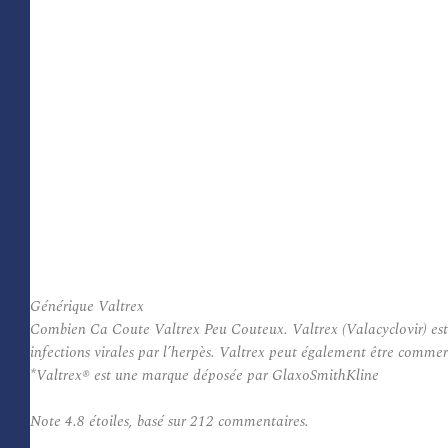
Générique Valtrex
Combien Ca Coute Valtrex Peu Couteux. Valtrex (Valacyclovir) est ut
infections virales par l’herpès. Valtrex peut également être commerci
*Valtrex® est une marque déposée par GlaxoSmithKline
Note
4.8
étoiles, basé sur
212
commentaires.