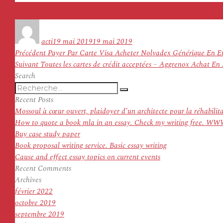
Auteur
Publié
le
acti
19 mai 2019
19 mai 2019
Navigation
Article
Précédent
Payer Par Carte Visa Acheter Nolvadex Générique En Eu
de
Article
précédent :
Suivant
Toutes les cartes de crédit acceptées – Aggrenox Achat 
l’article
suivant :
Search
Recherche
Recherche
pour
Recent Posts
:
Mossoul à cœur ouvert, plaidoyer d’un architecte pour la réhabilit
How to quote a book mla in an essay. Check my writing f
Buy case study paper
Book proposal writing service. Basic essay writing
Cause and effect essay topics on current events
Recent Comments
Archives
février 2022
octobre 2019
septembre 2019