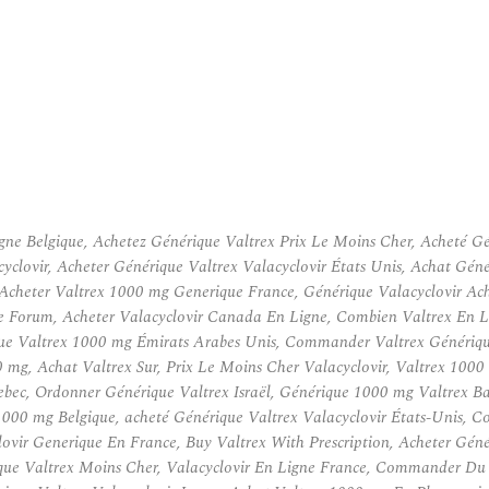
gne Belgique, Achetez Générique Valtrex Prix Le Moins Cher, Acheté 
clovir, Acheter Générique Valtrex Valacyclovir États Unis, Achat Géné
Acheter Valtrex 1000 mg Generique France, Générique Valacyclovir Ach
ne Forum, Acheter Valacyclovir Canada En Ligne, Combien Valtrex En L
ue Valtrex 1000 mg Émirats Arabes Unis, Commander Valtrex Générique
 mg, Achat Valtrex Sur, Prix Le Moins Cher Valacyclovir, Valtrex 10
ec, Ordonner Générique Valtrex Israël, Générique 1000 mg Valtrex Bas 
1000 mg Belgique, acheté Générique Valtrex Valacyclovir États-Unis, 
lovir Generique En France, Buy Valtrex With Prescription, Acheter Gén
ue Valtrex Moins Cher, Valacyclovir En Ligne France, Commander Du V