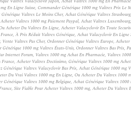
que Valtrex Valacyclovir Japon, Achat Valtrex 1000 mg En Pharmacie
0 mg En Ligne Suisse, Commander Générique 1000 mg Valtrex Prix Le Mo
at Générique Valtrex Le Moins Cher, Achat Générique Valtrex Strasbou
, Acheter Valtrex 1000 mg Paiement Paypal, Achat Valtrex Luxembourg,
 Acheter Du Valtrex En Ligne, Acheter Valacyclovir En Toute Securi
En France, À Prix Réduit Valtrex Générique, Achat Valacyclovir En Lign
, Vente Valtrex Pas Cher, Ordonner Générique Valtrex Europe, Achete
r Générique 1000 mg Valtrex États-Unis, Ordonner Valtrex Bas Prix,
 Sur Internet Forum, Valtrex 1000 mg Achat En Pharmacie, Valtrex 10
 France, Acheter Valtrex Doctissimo, Générique Valtrex 1000 mg Ache
z Générique Valtrex Valacyclovir Bas Prix, Achat Générique 1000 mg Val
eter Du Vrai Valtrex 1000 mg En Ligne, Ou Acheter Du Valtrex 1000 mg
er Générique Valtrex 1000 mg Belgique, Achat Générique Valtrex 1000
x France, Site Fiable Pour Acheter Valtrex 1000 mg, Acheter Du Valtre