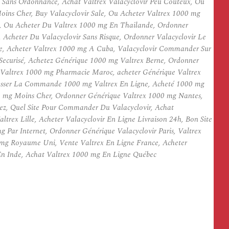
 Sans Ordonnance, Achat Valtrex Valacyclovir Peu Coûteux, Ou
ins Cher, Buy Valacyclovir Sale, Ou Acheter Valtrex 1000 mg
rg, Ou Acheter Du Valtrex 1000 mg En Thailande, Ordonner
 Acheter Du Valacyclovir Sans Risque, Ordonner Valacyclovir Le
te, Acheter Valtrex 1000 mg A Cuba, Valacyclovir Commander Sur
e Securisé, Achetez Générique 1000 mg Valtrex Berne, Ordonner
r Valtrex 1000 mg Pharmacie Maroc, acheter Générique Valtrex
 Passer La Commande 1000 mg Valtrex En Ligne, Acheté 1000 mg
00 mg Moins Cher, Ordonner Générique Valtrex 1000 mg Nantes,
tez, Quel Site Pour Commander Du Valacyclovir, Achat
trex Lille, Acheter Valacyclovir En Ligne Livraison 24h, Bon Site
 Par Internet, Ordonner Générique Valacyclovir Paris, Valtrex
 mg Royaume Uni, Vente Valtrex En Ligne France, Acheter
x En Inde, Achat Valtrex 1000 mg En Ligne Québec