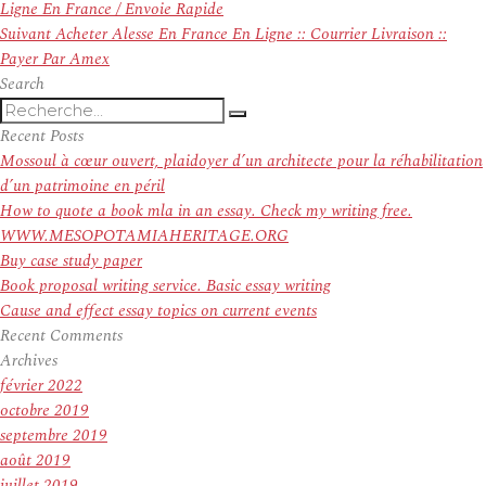
de
précédent :
Ligne En France / Envoie Rapide
l’article
Article
Suivant
Acheter Alesse En France En Ligne :: Courrier Livraison ::
suivant :
Payer Par Amex
Search
Recherche
Recherche
pour
Recent Posts
:
Mossoul à cœur ouvert, plaidoyer d’un architecte pour la réhabilitation
d’un patrimoine en péril
How to quote a book mla in an essay. Check my writing free.
WWW.MESOPOTAMIAHERITAGE.ORG
Buy case study paper
Book proposal writing service. Basic essay writing
Cause and effect essay topics on current events
Recent Comments
Archives
février 2022
octobre 2019
septembre 2019
août 2019
juillet 2019