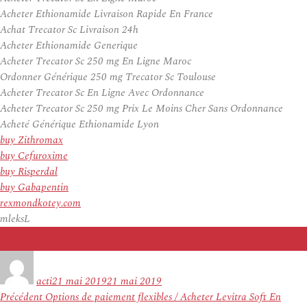
Acheter Ethionamide Livraison Rapide En France
Achat Trecator Sc Livraison 24h
Acheter Ethionamide Generique
Acheter Trecator Sc 250 mg En Ligne Maroc
Ordonner Générique 250 mg Trecator Sc Toulouse
Acheter Trecator Sc En Ligne Avec Ordonnance
Acheter Trecator Sc 250 mg Prix Le Moins Cher Sans Ordonnance
Acheté Générique Ethionamide Lyon
buy Zithromax
buy Cefuroxime
buy Risperdal
buy Gabapentin
rexmondkotey.com
mleksL
Auteur
Publié
le
acti
21 mai 2019
21 mai 2019
Navigation
Article
Précédent
Options de paiement flexibles / Acheter Levitra Soft En