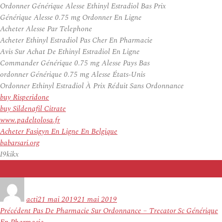
Ordonner Générique Alesse Ethinyl Estradiol Bas Prix
Générique Alesse 0.75 mg Ordonner En Ligne
Acheter Alesse Par Telephone
Acheter Ethinyl Estradiol Pas Cher En Pharmacie
Avis Sur Achat De Ethinyl Estradiol En Ligne
Commander Générique 0.75 mg Alesse Pays Bas
ordonner Générique 0.75 mg Alesse États-Unis
Ordonner Ethinyl Estradiol À Prix Réduit Sans Ordonnance
buy Risperidone
buy Sildenafil Citrate
www.padeltolosa.fr
Acheter Fasigyn En Ligne En Belgique
babarsari.org
I9kikx
Auteur
Publié
le
acti
21 mai 2019
21 mai 2019
Navigation
Article
Précédent
Pas De Pharmacie Sur Ordonnance – Trecator Sc Générique
de
précédent :