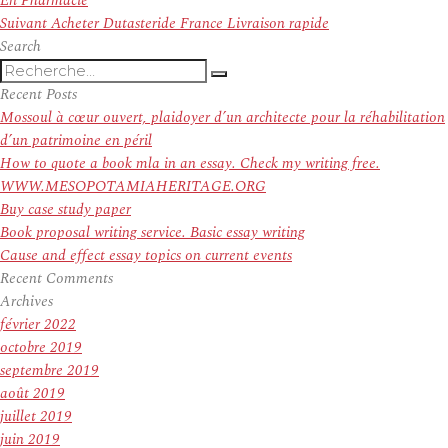
En Pharmacie
l’article
Article
Suivant
Acheter Dutasteride France Livraison rapide
suivant :
Search
Recherche
Recherche
pour
Recent Posts
:
Mossoul à cœur ouvert, plaidoyer d’un architecte pour la réhabilitation
d’un patrimoine en péril
How to quote a book mla in an essay. Check my writing free.
WWW.MESOPOTAMIAHERITAGE.ORG
Buy case study paper
Book proposal writing service. Basic essay writing
Cause and effect essay topics on current events
Recent Comments
Archives
février 2022
octobre 2019
septembre 2019
août 2019
juillet 2019
juin 2019