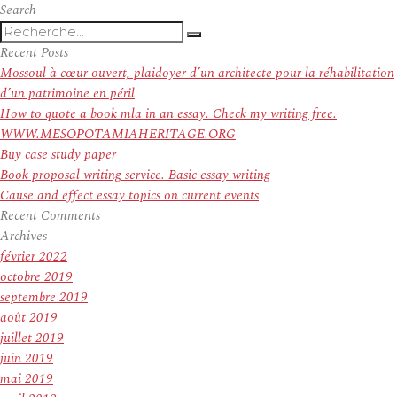
Search
Recherche
Recherche
pour
Recent Posts
:
Mossoul à cœur ouvert, plaidoyer d’un architecte pour la réhabilitation
d’un patrimoine en péril
How to quote a book mla in an essay. Check my writing free.
WWW.MESOPOTAMIAHERITAGE.ORG
Buy case study paper
Book proposal writing service. Basic essay writing
Cause and effect essay topics on current events
Recent Comments
Archives
février 2022
octobre 2019
septembre 2019
août 2019
juillet 2019
juin 2019
mai 2019