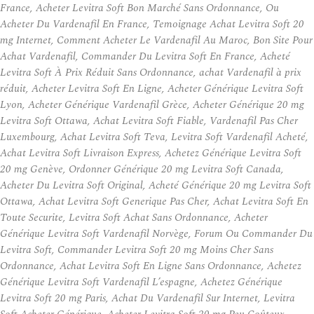
France, Acheter Levitra Soft Bon Marché Sans Ordonnance, Ou
Acheter Du Vardenafil En France, Temoignage Achat Levitra Soft 20
mg Internet, Comment Acheter Le Vardenafil Au Maroc, Bon Site Pour
Achat Vardenafil, Commander Du Levitra Soft En France, Acheté
Levitra Soft À Prix Réduit Sans Ordonnance, achat Vardenafil à prix
réduit, Acheter Levitra Soft En Ligne, Acheter Générique Levitra Soft
Lyon, Acheter Générique Vardenafil Grèce, Acheter Générique 20 mg
Levitra Soft Ottawa, Achat Levitra Soft Fiable, Vardenafil Pas Cher
Luxembourg, Achat Levitra Soft Teva, Levitra Soft Vardenafil Acheté,
Achat Levitra Soft Livraison Express, Achetez Générique Levitra Soft
20 mg Genève, Ordonner Générique 20 mg Levitra Soft Canada,
Acheter Du Levitra Soft Original, Acheté Générique 20 mg Levitra Soft
Ottawa, Achat Levitra Soft Generique Pas Cher, Achat Levitra Soft En
Toute Securite, Levitra Soft Achat Sans Ordonnance, Acheter
Générique Levitra Soft Vardenafil Norvège, Forum Ou Commander Du
Levitra Soft, Commander Levitra Soft 20 mg Moins Cher Sans
Ordonnance, Achat Levitra Soft En Ligne Sans Ordonnance, Achetez
Générique Levitra Soft Vardenafil L’espagne, Achetez Générique
Levitra Soft 20 mg Paris, Achat Du Vardenafil Sur Internet, Levitra