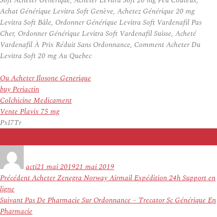
Soft Acheter Générique, Acheter Levitra Soft 20 mg Peu Coûteux,
Achat Générique Levitra Soft Genève, Achetez Générique 20 mg
Levitra Soft Bâle, Ordonner Générique Levitra Soft Vardenafil Pas
Cher, Ordonner Générique Levitra Soft Vardenafil Suisse, Acheté
Vardenafil À Prix Réduit Sans Ordonnance, Comment Acheter Du
Levitra Soft 20 mg Au Quebec
Ou Acheter Ilosone Generique
buy Periactin
Colchicine Medicament
Vente Plavix 75 mg
PxI7Tr
Auteur
Publié
le
acti
21 mai 2019
21 mai 2019
Navigation
Article
Précédent
Acheter Zenegra Norway Airmail Expédition 24h Support en
de
précédent :
ligne
l’article
Article
Suivant
Pas De Pharmacie Sur Ordonnance – Trecator Sc Générique En
suivant :
Pharmacie