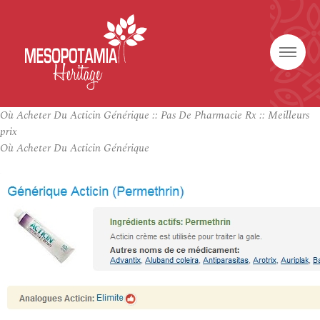
Où Acheter Du Acticin Générique :: Pas De Pharmacie Rx :: Meilleurs
prix
Où Acheter Du Acticin Générique