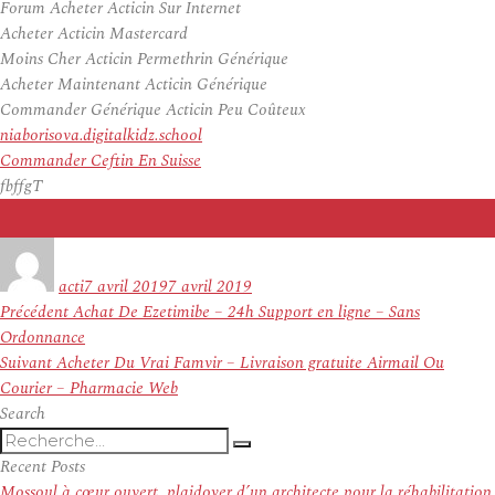
Forum Acheter Acticin Sur Internet
Acheter Acticin Mastercard
Moins Cher Acticin Permethrin Générique
Acheter Maintenant Acticin Générique
Commander Générique Acticin Peu Coûteux
niaborisova.digitalkidz.school
Commander Ceftin En Suisse
fbffgT
Auteur
Publié
le
acti
7 avril 2019
7 avril 2019
Navigation
Article
Précédent
Achat De Ezetimibe – 24h Support en ligne – Sans
de
précédent :
Ordonnance
l’article
Article
Suivant
Acheter Du Vrai Famvir – Livraison gratuite Airmail Ou
suivant :
Courier – Pharmacie Web
Search
Recherche
Recherche
pour
Recent Posts
:
Mossoul à cœur ouvert, plaidoyer d’un architecte pour la réhabilitation