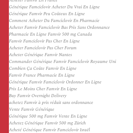
Acheter Famvir En France
Générique Famciclovir Acheter Du Vrai En Ligne
Générique Famvir Peu Coûteux En Ligne
Comment Acheter Du Famciclovir En Pharmacie
Acheter Famvir Famciclovir Bas Prix Sans Ordonnance
Pharmacie En Ligne Famvir 500 mg Canada
Famvir Famciclovir Pas Cher En Ligne
Acheter Famciclovir Pas Cher Forum
Acheter Générique Famvir Nantes
Commander Générique Famvir Famciclovir Royaume Uni
Combien Ça Coûte Famvir En Ligne
Famvir France Pharmacie En Ligne
Générique Famvir Famciclovir Ordonner En Ligne
Prix Le Moins Cher Famvir En Ligne
Buy Famvir Overnight Delivery
achetez Famvir à prix réduit sans ordonnance
Vente Famvir Générique
Générique 500 mg Famvir Vente En Ligne
Achetez Générique Famvir 500 mg Zürich
Acheté Générique Famvir Famciclovir Israël