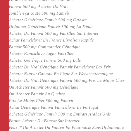
Famvir 500 mg Acheter Du Vrai
combien ça coûte 500 mg Famvir
Achetez Générique Famvir 500 mg Ottawa
Ordonner Générique Famvir 500 mg La Dinde
Acheter Du Famvir 500 mg Pas Cher Sur Internet
Achat Famciclovir En France Livraison Rapide
Famvir 500 mg Commander Générique
Acheter Famciclovir Ligne Pas Cher
Acheter Générique Famvir 500 mg Bâle
Acheter Du Vrai Générique Famvir Famciclovir Bas Prix
Acheter Famvir Canada En Ligne Sur Webacheterenligne
Acheter Du Vrai Générique Famvir 500 mg Prix Le Moins Cher
Ou Acheter Famvir 500 mg Générique
Ou Acheter Famvir Au Quebec
Prix Le Moins Cher 500 mg Famvir
Achat Générique Famvir Famciclovir Le Portugal
Achetez Générique Famvir 500 mg Émirats Arabes Unis
Forum Acheter Du Famvir Sur Internet
Peux T On Acheter Du Famvir En Pharmacie Sans Ordonnance