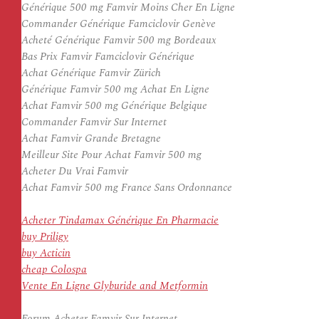
Générique 500 mg Famvir Moins Cher En Ligne
Commander Générique Famciclovir Genève
Acheté Générique Famvir 500 mg Bordeaux
Bas Prix Famvir Famciclovir Générique
Achat Générique Famvir Zürich
Générique Famvir 500 mg Achat En Ligne
Achat Famvir 500 mg Générique Belgique
Commander Famvir Sur Internet
Achat Famvir Grande Bretagne
Meilleur Site Pour Achat Famvir 500 mg
Acheter Du Vrai Famvir
Achat Famvir 500 mg France Sans Ordonnance
Acheter Tindamax Générique En Pharmacie
buy Priligy
buy Acticin
cheap Colospa
Vente En Ligne Glyburide and Metformin
Forum Acheter Famvir Sur Internet