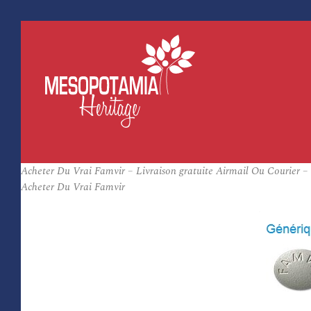
Acheter Du Vrai Famvir – Livraison gratuite Airmail Ou Courier 
Acheter Du Vrai Famvir