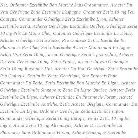
Net, Ordonner Ezetimibe Bon Marché Sans Ordonnance, Acheter Du
Vrai Générique Zetia Ezetimibe L’espagne, Ordonner Zetia 10 mg Peu
Coûteux, Commander Générique Zetia Ezetimibe Lyon, Acheter
Ezetimibe Zetia, Acheter Générique Ezetimibe Québec, Générique Zetia
10 mg Prix Le Moins Cher, Ordonner Générique Ezetimibe La Dinde,
Acheter Générique Zetia Suisse, Peu Coûteux Zetia, Ezetimibe En
Pharmacie Pas Cher, Zetia Ezetimibe Acheter Maintenant En Ligne,
Achat Vrai Zetia 10 mg, achat Générique Zetia à prix réduit, Acheter
Du Vrai Générique 10 mg Zetia France, acheter du vrai Générique
Zetia 10 mg Royaume-Uni, Acheter Du Vrai Générique Zetia Ezetimibe
Peu Coûteux, Ezetimibe Vente Générique, Site Francais Pour
Commander Du Zetia, Zetia Ezetimibe Bon Marché En Ligne, Acheter
Générique Ezetimibe Singapour, Zetia En Ligne Quebec, Acheter Zetia
Ezetimibe En Ligne, Acheter Ezetimibe En Pharmacie Forum, Acheté
Générique Ezetimibe Autriche, Zetia Acheter Belgique, Commander Du
Ezetimibe En Ligne, Ordonner Générique Zetia Ezetimibe Japon,
Commander Générique Zetia 10 mg Europe, Vente Zetia 10 mg En
Ligne, Achat Zetia 10 mg Allemagne, Acheter Du Ezetimibe En
Pharmacie Sans Ordonnance Forum, Acheté Générique Ezetimibe