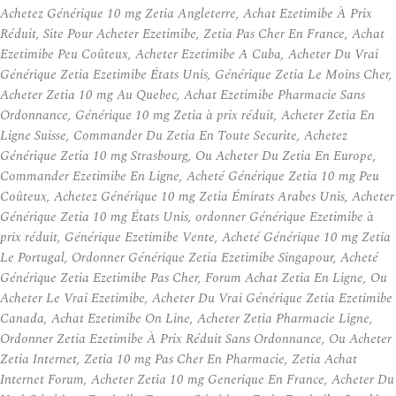
Achetez Générique 10 mg Zetia Angleterre, Achat Ezetimibe À Prix
Réduit, Site Pour Acheter Ezetimibe, Zetia Pas Cher En France, Achat
Ezetimibe Peu Coûteux, Acheter Ezetimibe A Cuba, Acheter Du Vrai
Générique Zetia Ezetimibe États Unis, Générique Zetia Le Moins Cher,
Acheter Zetia 10 mg Au Quebec, Achat Ezetimibe Pharmacie Sans
Ordonnance, Générique 10 mg Zetia à prix réduit, Acheter Zetia En
Ligne Suisse, Commander Du Zetia En Toute Securite, Achetez
Générique Zetia 10 mg Strasbourg, Ou Acheter Du Zetia En Europe,
Commander Ezetimibe En Ligne, Acheté Générique Zetia 10 mg Peu
Coûteux, Achetez Générique 10 mg Zetia Émirats Arabes Unis, Acheter
Générique Zetia 10 mg États Unis, ordonner Générique Ezetimibe à
prix réduit, Générique Ezetimibe Vente, Acheté Générique 10 mg Zetia
Le Portugal, Ordonner Générique Zetia Ezetimibe Singapour, Acheté
Générique Zetia Ezetimibe Pas Cher, Forum Achat Zetia En Ligne, Ou
Acheter Le Vrai Ezetimibe, Acheter Du Vrai Générique Zetia Ezetimibe
Canada, Achat Ezetimibe On Line, Acheter Zetia Pharmacie Ligne,
Ordonner Zetia Ezetimibe À Prix Réduit Sans Ordonnance, Ou Acheter
Zetia Internet, Zetia 10 mg Pas Cher En Pharmacie, Zetia Achat
Internet Forum, Acheter Zetia 10 mg Generique En France, Acheter Du