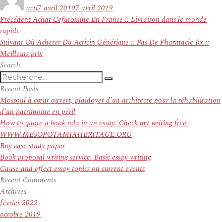
le
acti
7 avril 2019
7 avril 2019
Navigation
Article
Précédent
Achat Cefuroxime En France :: Livraison dans le monde
de
précédent :
rapide
l’article
Article
Suivant
Où Acheter Du Acticin Générique :: Pas De Pharmacie Rx ::
suivant :
Meilleurs prix
Search
Recherche
Recherche
pour
Recent Posts
:
Mossoul à cœur ouvert, plaidoyer d’un architecte pour la réhabilitation
d’un patrimoine en péril
How to quote a book mla in an essay. Check my writing free.
WWW.MESOPOTAMIAHERITAGE.ORG
Buy case study paper
Book proposal writing service. Basic essay writing
Cause and effect essay topics on current events
Recent Comments
Archives
février 2022
octobre 2019