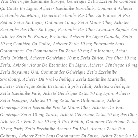
Vrai Générique Ezetimibe Europe, Générique Zetia Ezetimibe Combien
Ça Coûte En Ligne, Acheter Ezetimibe Euroclinix, Comment Acheter
Ezetimibe Au Maroc, Generic Ezetimibe Pas Cher En France, À Prix
Réduit Zetia En Ligne, Ordonner 10 mg Zetia Moins Cher, Acheter
Ezetimibe Pas Cher En Ligne, Ezetimibe Pas Cher Livraison Rapide, Ou
Acheter Zetia En France, Ezetimibe Acheter En Ligne Canada, Zetia
10 mg Combien Ça Coûte, Acheter Zetia 10 mg Pharmacie Sans
Ordonnance, Ou Commander Du Zetia 10 mg Sur Internet, Achat
Zetia Original, Achetez Générique 10 mg Zetia Zürich, Pas Cher 10 mg
Zetia, Avis Sur Achat De Ezetimibe En Ligne, Acheter Générique 10 mg
Zetia Royaume Uni, Commander Générique Zetia Ezetimibe
Strasbourg, Acheter Du Vrai Générique Zetia Ezetimibe Marseille,
acheter Générique Zetia Ezetimibe à prix réduit, Achetez Générique
Zetia Ezetimibe Paris, Acheté Générique Zetia 10 mg Lyon, Acheter
Zetia Espagne, Achetez 10 mg Zetia Sans Ordonnance, Acheté
Générique Zetia Ezetimibe Prix Le Moins Cher, Acheter Du Vrai
Générique Zetia 10 mg Zürich, Acheté Générique Zetia 10 mg Pas Cher,
Acheter Du Vrai Zetia 10 mg À Prix Réduit, Ordonner Générique Zetia
10 mg Paris, Zetia Ezetimibe Acheter Du Vrai, Achetez Zetia Peu
Coûteux, Acheter Zetia Sans Ordonnance En Suisse, Achat Zetia Sur Le