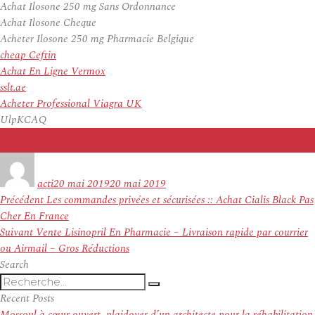
Achat Ilosone 250 mg Sans Ordonnance
Achat Ilosone Cheque
Acheter Ilosone 250 mg Pharmacie Belgique
cheap Ceftin
Achat En Ligne Vermox
sslt.ae
Acheter Professional Viagra UK
UlpKCAQ
Auteur
Publié
le
acti
20 mai 2019
20 mai 2019
Navigation
Article
Précédent
Les commandes privées et sécurisées :: Achat Cialis Black Pas
de
précédent :
Cher En France
l’article
Article
Suivant
Vente Lisinopril En Pharmacie – Livraison rapide par courrier
suivant :
ou Airmail – Gros Réductions
Search
Recherche
Recherche
pour
Recent Posts
:
Mossoul à cœur ouvert, plaidoyer d’un architecte pour la réhabilitation