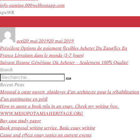
info-gaming.000webhostapp.com
rgwWR
Auteur
Publié
le
acti
20 mai 2019
20 mai 2019
Navigation
Article
Précédent
Options de paiement flexibles Acheter Du Zanaflex En
de
précédent :
France Livraison dans le monde (3-7 Jours)
l’article
Article
Suivant
Ilosone Générique Où Acheter – Seulement 100% Qualité
suivant :
Search
Recherche
Recherche
pour
Recent Posts
:
Mossoul à cœur ouvert, plaidoyer d’un architecte pour la réhabilitation
d’un patrimoine en péril
How to quote a book mla in an essay. Check my writing free.
WWW.MESOPOTAMIAHERITAGE.ORG
Buy case study paper
Book proposal writing service. Basic essay writing
Cause and effect essay topics on current events