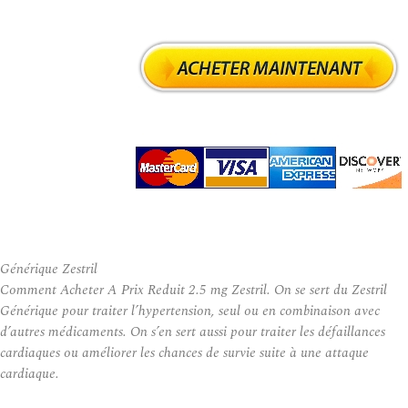
Générique Zestril
Comment Acheter A Prix Reduit 2.5 mg Zestril. On se sert du Zestril
Générique pour traiter l’hypertension, seul ou en combinaison avec
d’autres médicaments. On s’en sert aussi pour traiter les défaillances
cardiaques ou améliorer les chances de survie suite à une attaque
cardiaque.