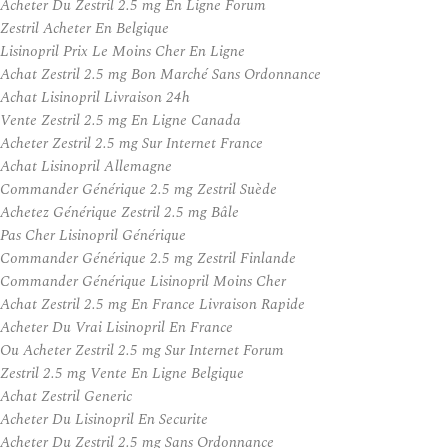
Acheter Du Zestril 2.5 mg En Ligne Forum
Zestril Acheter En Belgique
Lisinopril Prix Le Moins Cher En Ligne
Achat Zestril 2.5 mg Bon Marché Sans Ordonnance
Achat Lisinopril Livraison 24h
Vente Zestril 2.5 mg En Ligne Canada
Acheter Zestril 2.5 mg Sur Internet France
Achat Lisinopril Allemagne
Commander Générique 2.5 mg Zestril Suède
Achetez Générique Zestril 2.5 mg Bâle
Pas Cher Lisinopril Générique
Commander Générique 2.5 mg Zestril Finlande
Commander Générique Lisinopril Moins Cher
Achat Zestril 2.5 mg En France Livraison Rapide
Acheter Du Vrai Lisinopril En France
Ou Acheter Zestril 2.5 mg Sur Internet Forum
Zestril 2.5 mg Vente En Ligne Belgique
Achat Zestril Generic
Acheter Du Lisinopril En Securite
Acheter Du Zestril 2.5 mg Sans Ordonnance