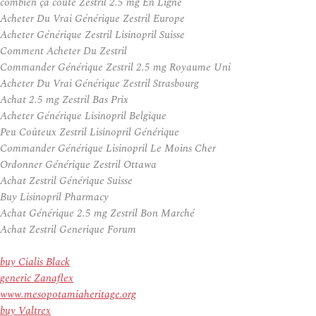
combien ça coûte Zestril 2.5 mg En Ligne
Acheter Du Vrai Générique Zestril Europe
Acheter Générique Zestril Lisinopril Suisse
Comment Acheter Du Zestril
Commander Générique Zestril 2.5 mg Royaume Uni
Acheter Du Vrai Générique Zestril Strasbourg
Achat 2.5 mg Zestril Bas Prix
Acheter Générique Lisinopril Belgique
Peu Coûteux Zestril Lisinopril Générique
Commander Générique Lisinopril Le Moins Cher
Ordonner Générique Zestril Ottawa
Achat Zestril Générique Suisse
Buy Lisinopril Pharmacy
Achat Générique 2.5 mg Zestril Bon Marché
Achat Zestril Generique Forum
buy Cialis Black
generic Zanaflex
www.mesopotamiaheritage.org
buy Valtrex