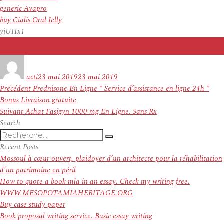
generic Avapro
buy Cialis Oral Jelly
yiUHx1
Auteur
Publié
le
acti
23 mai 2019
23 mai 2019
Navigation
Article
Précédent
Prednisone En Ligne * Service d’assistance en ligne 24h *
de
précédent :
Bonus Livraison gratuite
l’article
Article
Suivant
Achat Fasigyn 1000 mg En Ligne. Sans Rx
suivant :
Search
Recherche
Recherche
pour
Recent Posts
:
Mossoul à cœur ouvert, plaidoyer d’un architecte pour la réhabilitation
d’un patrimoine en péril
How to quote a book mla in an essay. Check my writing free.
WWW.MESOPOTAMIAHERITAGE.ORG
Buy case study paper
Book proposal writing service. Basic essay writing