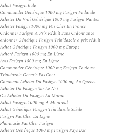
Achat Fasigyn Inde
Commander Générique 1000 mg Fasigyn Finlande
Acheter Du Vrai Générique 1000 mg Fasigyn Nantes
Acheter Fasigyn 1000 mg Pas Cher En France
Ordonner Fasigyn À Prix Réduit Sans Ordonnance
ordonner Générique Fasigyn Trinidazole à prix réduit
Achat Générique Fasigyn 1000 mg Europe
Acheté Fasigyn 1000 mg En Ligne
Avis Fasigyn 1000 mg En Ligne
Commander Générique 1000 mg Fasigyn Toulouse
Trinidazole Generic Pas Cher
Comment Acheter Du Fasigyn 1000 mg Au Quebec
Acheter Du Fasigyn Sur Le Net
Ou Acheter Du Fasigyn Au Maroc
Achat Fasigyn 1000 mg A Montreal
Achat Générique Fasigyn Trinidazole Suède
Fasigyn Pas Cher En Ligne
Pharmacie Pas Cher Fasigyn
Acheter Générique 1000 mg Fasigyn Pays Bas