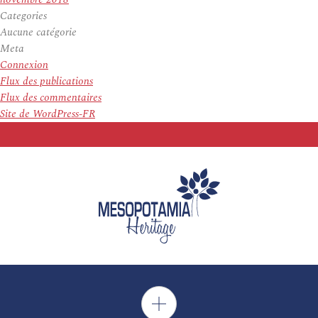
Categories
Aucune catégorie
Meta
Connexion
Flux des publications
Flux des commentaires
Site de WordPress-FR