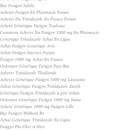
Buy Fasigyn Safely
Acheter Fasigyn En Pharmacie Forum
Acheter Du Trinidazole En France Forum
Acheté Générique Fasigyn Toulouse
Comment Acheter Du Fasigyn 1000 mg En Pharmacie
Générique Trinidazole Achat En Ligne
Achat Fasigyn Generique Avis
Achat Fasigyn Internet Forum
Fasigyn 1000 mg Achat En France
Ordonner Générique Fasigyn Pays Bas
Acheter Trinidazole Thailande
Achetez Générique Fasigyn 1000 mg Lausanne
Achat Générique Fasigyn Trinidazole Zürich
Générique Fasigyn Trinidazole à prix réduit
Ordonner Générique Fasigyn 1000 mg Suisse
Acheté Générique 1000 mg Fasigyn Lille
Buy Fasigyn Without Rx
Achat Générique Trinidazole En Ligne
Fasigyn Pas Cher A Nice