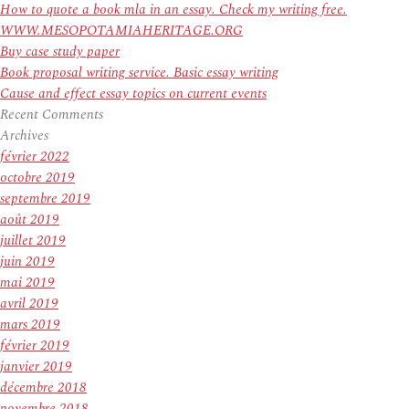
How to quote a book mla in an essay. Check my writing free.
WWW.MESOPOTAMIAHERITAGE.ORG
Buy case study paper
Book proposal writing service. Basic essay writing
Cause and effect essay topics on current events
Recent Comments
Archives
février 2022
octobre 2019
septembre 2019
août 2019
juillet 2019
juin 2019
mai 2019
avril 2019
mars 2019
février 2019
janvier 2019
décembre 2018
novembre 2018