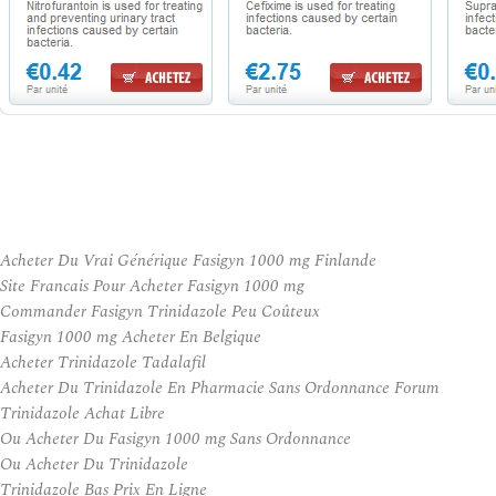
Acheter Du Vrai Générique Fasigyn 1000 mg Finlande
Site Francais Pour Acheter Fasigyn 1000 mg
Commander Fasigyn Trinidazole Peu Coûteux
Fasigyn 1000 mg Acheter En Belgique
Acheter Trinidazole Tadalafil
Acheter Du Trinidazole En Pharmacie Sans Ordonnance Forum
Trinidazole Achat Libre
Ou Acheter Du Fasigyn 1000 mg Sans Ordonnance
Ou Acheter Du Trinidazole
Trinidazole Bas Prix En Ligne