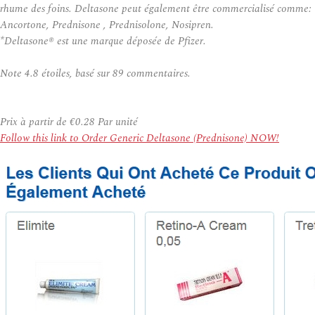
rhume des foins. Deltasone peut également être commercialisé comme:
Ancortone, Prednisone , Prednisolone, Nosipren.
*Deltasone® est une marque déposée de Pfizer.
Note
4.8
étoiles, basé sur
89
commentaires.
Prix à partir de
€0.28
Par unité
Follow this link to Order Generic Deltasone (Prednisone) NOW!