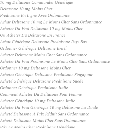
10 mg Deltasone Commander Générique
Deltasone 10 mg Moins Cher
Prednisone En Ligne Avec Ordonnance
Achat Deltasone 10 mg Le Moins Cher Sans Ordonnance
Acheter Du Vrai Deltasone 10 mg Moins Cher
Ou Acheter Du Deltasone En France
Achat Générique Deltasone Prednisone Pays Bas
Ordonner Générique Deltasone Israël
Acheter Deltasone Moins Cher Sans Ordonnance
Acheter Du Vrai Prednisone Le Moins Cher Sans Ordonnance
Ordonner 10 mg Deltasone Moins Cher
Achetez Générique Deltasone Prednisone Singapour
Acheté Générique Deltasone Prednisone Suède
Ordonner Générique Prednisone Italie
Comment Acheter Du Deltasone Pour Femme
Acheter Générique 10 mg Deltasone Italie
Acheter Du Vrai Générique 10 mg Deltasone La Dinde
Acheté Deltasone À Prix Réduit Sans Ordonnance
Acheté Deltasone Moins Cher Sans Ordonnance
Prix Le Moins Cher Prednisone Générique