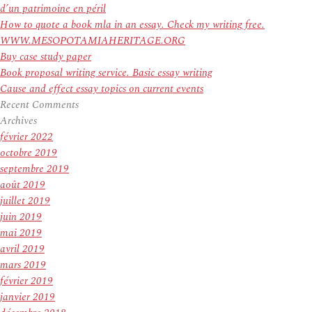
d’un patrimoine en péril
How to quote a book mla in an essay. Check my writing free.
WWW.MESOPOTAMIAHERITAGE.ORG
Buy case study paper
Book proposal writing service. Basic essay writing
Cause and effect essay topics on current events
Recent Comments
Archives
février 2022
octobre 2019
septembre 2019
août 2019
juillet 2019
juin 2019
mai 2019
avril 2019
mars 2019
février 2019
janvier 2019