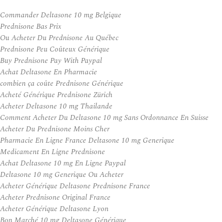
Commander Deltasone 10 mg Belgique
Prednisone Bas Prix
Ou Acheter Du Prednisone Au Québec
Prednisone Peu Coûteux Générique
Buy Prednisone Pay With Paypal
Achat Deltasone En Pharmacie
combien ça coûte Prednisone Générique
Acheté Générique Prednisone Zürich
Acheter Deltasone 10 mg Thailande
Comment Acheter Du Deltasone 10 mg Sans Ordonnance En Suisse
Acheter Du Prednisone Moins Cher
Pharmacie En Ligne France Deltasone 10 mg Generique
Medicament En Ligne Prednisone
Achat Deltasone 10 mg En Ligne Paypal
Deltasone 10 mg Generique Ou Acheter
Acheter Générique Deltasone Prednisone France
Acheter Prednisone Original France
Acheter Générique Deltasone Lyon
Bon Marché 10 mg Deltasone Générique