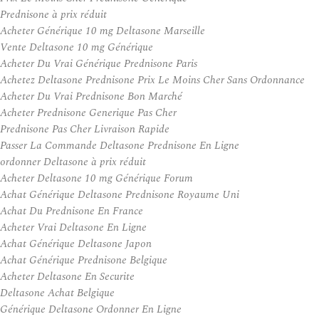
Prednisone à prix réduit
Acheter Générique 10 mg Deltasone Marseille
Vente Deltasone 10 mg Générique
Acheter Du Vrai Générique Prednisone Paris
Achetez Deltasone Prednisone Prix Le Moins Cher Sans Ordonnance
Acheter Du Vrai Prednisone Bon Marché
Acheter Prednisone Generique Pas Cher
Prednisone Pas Cher Livraison Rapide
Passer La Commande Deltasone Prednisone En Ligne
ordonner Deltasone à prix réduit
Acheter Deltasone 10 mg Générique Forum
Achat Générique Deltasone Prednisone Royaume Uni
Achat Du Prednisone En France
Acheter Vrai Deltasone En Ligne
Achat Générique Deltasone Japon
Achat Générique Prednisone Belgique
Acheter Deltasone En Securite
Deltasone Achat Belgique
Générique Deltasone Ordonner En Ligne