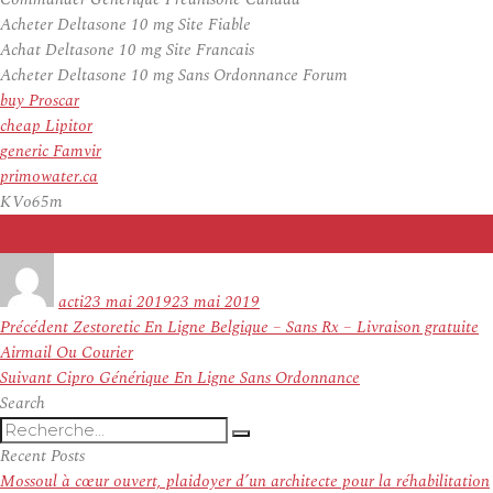
Acheter Deltasone 10 mg Site Fiable
Achat Deltasone 10 mg Site Francais
Acheter Deltasone 10 mg Sans Ordonnance Forum
buy Proscar
cheap Lipitor
generic Famvir
primowater.ca
KVo65m
Auteur
Publié
le
acti
23 mai 2019
23 mai 2019
Navigation
Article
Précédent
Zestoretic En Ligne Belgique – Sans Rx – Livraison gratuite
de
précédent :
Airmail Ou Courier
l’article
Article
Suivant
Cipro Générique En Ligne Sans Ordonnance
suivant :
Search
Recherche
Recherche
pour
Recent Posts
:
Mossoul à cœur ouvert, plaidoyer d’un architecte pour la réhabilitation