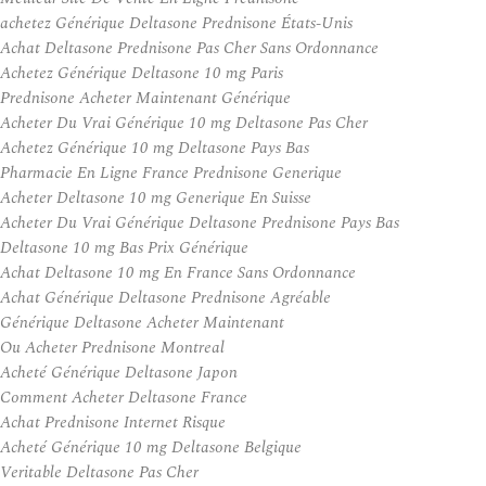
achetez Générique Deltasone Prednisone États-Unis
Achat Deltasone Prednisone Pas Cher Sans Ordonnance
Achetez Générique Deltasone 10 mg Paris
Prednisone Acheter Maintenant Générique
Acheter Du Vrai Générique 10 mg Deltasone Pas Cher
Achetez Générique 10 mg Deltasone Pays Bas
Pharmacie En Ligne France Prednisone Generique
Acheter Deltasone 10 mg Generique En Suisse
Acheter Du Vrai Générique Deltasone Prednisone Pays Bas
Deltasone 10 mg Bas Prix Générique
Achat Deltasone 10 mg En France Sans Ordonnance
Achat Générique Deltasone Prednisone Agréable
Générique Deltasone Acheter Maintenant
Ou Acheter Prednisone Montreal
Acheté Générique Deltasone Japon
Comment Acheter Deltasone France
Achat Prednisone Internet Risque
Acheté Générique 10 mg Deltasone Belgique
Veritable Deltasone Pas Cher