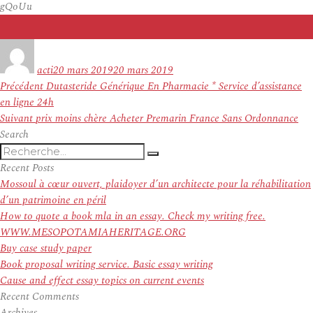
gQoUu
Auteur
Publié
le
acti
20 mars 2019
20 mars 2019
Navigation
Article
Précédent
Dutasteride Générique En Pharmacie * Service d’assistance
de
précédent :
en ligne 24h
l’article
Article
Suivant
prix moins chère Acheter Premarin France Sans Ordonnance
suivant :
Search
Recherche
Recherche
pour
Recent Posts
:
Mossoul à cœur ouvert, plaidoyer d’un architecte pour la réhabilitation
d’un patrimoine en péril
How to quote a book mla in an essay. Check my writing free.
WWW.MESOPOTAMIAHERITAGE.ORG
Buy case study paper
Book proposal writing service. Basic essay writing
Cause and effect essay topics on current events
Recent Comments
Archives