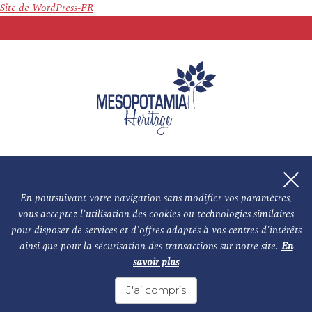
Site de WordPress-FR
En poursuivant votre navigation sans modifier vos paramètres,
vous acceptez l'utilisation des cookies ou technologies similaires
L'association
NOS PARTENAIRES
pour disposer de services et d'offres adaptés à vos centres d'intérêts
ainsi que pour la sécurisation des transactions sur notre site.
En
Le conseil scientifique et nos experts
Les auteurs
savoir plus
Mentions légales
Nous contacter
J'ai compris