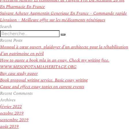
Précédent
Acheter Et économiser de l’argent Prix Du Accutane 20 mg
de
précédent :
En Pharmacie En France
l’article
Article
Suivant
Acheter Augmentin Generique En France – Commande rapide
suivant :
Livraison – Meilleure offre sur les médicaments génériques
Search
Recherche
Recherche
pour
Recent Posts
:
Mossoul à cœur ouvert, plaidoyer d’un architecte pour la réhabilitation
d’un patrimoine en péril
How to quote a book mla in an essay. Check my writing free.
WWW.MESOPOTAMIAHERITAGE.ORG
Buy case study paper
Book proposal writing service. Basic essay writing
Cause and effect essay topics on current events
Recent Comments
Archives
février 2022
octobre 2019
septembre 2019
août 2019