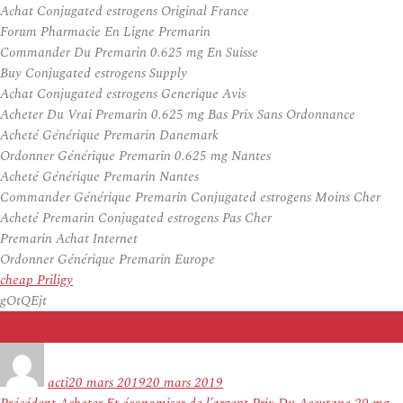
Achat Conjugated estrogens Original France
Forum Pharmacie En Ligne Premarin
Commander Du Premarin 0.625 mg En Suisse
Buy Conjugated estrogens Supply
Achat Conjugated estrogens Generique Avis
Acheter Du Vrai Premarin 0.625 mg Bas Prix Sans Ordonnance
Acheté Générique Premarin Danemark
Ordonner Générique Premarin 0.625 mg Nantes
Acheté Générique Premarin Nantes
Commander Générique Premarin Conjugated estrogens Moins Cher
Acheté Premarin Conjugated estrogens Pas Cher
Premarin Achat Internet
Ordonner Générique Premarin Europe
cheap Priligy
gOtQEjt
Auteur
Publié
le
acti
20 mars 2019
20 mars 2019
Navigation
Article