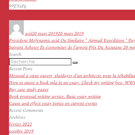
99EYaFg
Auteur
Publié
le
acti
20 mars 2019
20 mars 2019
Navigation
Article
Précédent
Mefenamic acid Ou Similaire * Airmail Expédition * Pay
de
Article
précédent :
Suivant
Acheter Et économiser de l’argent Prix Du Accutane 20 m
l’article
suivant :
Search
Recherche
Recherche
pour
Recent Posts
:
Mossoul à cœur ouvert, plaidoyer d’un architecte pour la réhabilit
How to quote a book mla in an essay. Check my writing f
Buy case study paper
Book proposal writing service. Basic essay writing
Cause and effect essay topics on current events
Recent Comments
Archives
février 2022
octobre 2019