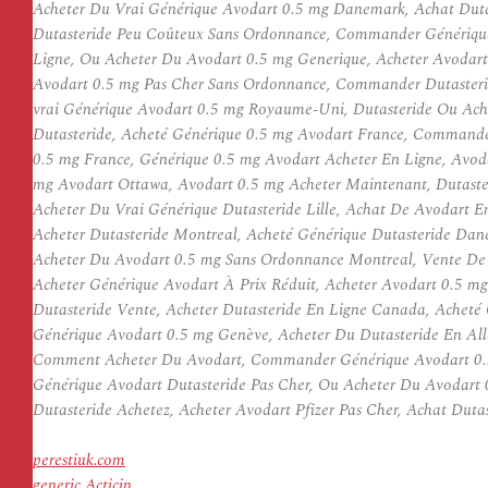
Acheter Du Vrai Générique Avodart 0.5 mg Danemark, Achat Duta
Dutasteride Peu Coûteux Sans Ordonnance, Commander Générique
Ligne, Ou Acheter Du Avodart 0.5 mg Generique, Acheter Avodar
Avodart 0.5 mg Pas Cher Sans Ordonnance, Commander Dutasterid
vrai Générique Avodart 0.5 mg Royaume-Uni, Dutasteride Ou Ache
Dutasteride, Acheté Générique 0.5 mg Avodart France, Commande
0.5 mg France, Générique 0.5 mg Avodart Acheter En Ligne, Avod
mg Avodart Ottawa, Avodart 0.5 mg Acheter Maintenant, Dutaster
Acheter Du Vrai Générique Dutasteride Lille, Achat De Avodart 
Acheter Dutasteride Montreal, Acheté Générique Dutasteride Dan
Acheter Du Avodart 0.5 mg Sans Ordonnance Montreal, Vente De A
Acheter Générique Avodart À Prix Réduit, Acheter Avodart 0.5 mg
Dutasteride Vente, Acheter Dutasteride En Ligne Canada, Acheté
Générique Avodart 0.5 mg Genève, Acheter Du Dutasteride En Al
Comment Acheter Du Avodart, Commander Générique Avodart 0.5 
Générique Avodart Dutasteride Pas Cher, Ou Acheter Du Avodart 
Dutasteride Achetez, Acheter Avodart Pfizer Pas Cher, Achat Duta
perestiuk.com
generic Acticin