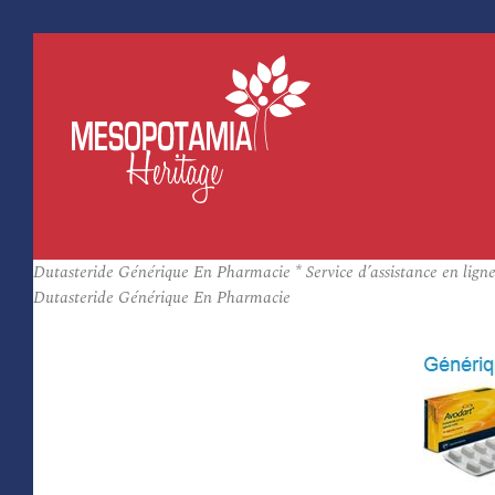
Dutasteride Générique En Pharmacie * Service d’assistance en lign
Dutasteride Générique En Pharmacie