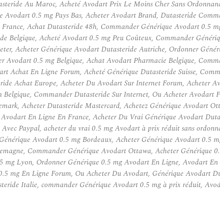
steride Au Maroc, Acheté Avodart Prix Le Moins Cher Sans Ordonnan
 Avodart 0.5 mg Pays Bas, Acheter Avodart Brand, Dutasteride Com
t France, Achat Dutasteride 48h, Commander Générique Avodart 0.5 m
e Belgique, Acheté Avodart 0.5 mg Peu Coûteux, Commander Génériqu
ter, Acheter Générique Avodart Dutasteride Autriche, Ordonner Génér
r Avodart 0.5 mg Belgique, Achat Avodart Pharmacie Belgique, Comm
art Achat En Ligne Forum, Acheté Générique Dutasteride Suisse, Comm
ide Achat Europe, Acheter Du Avodart Sur Internet Forum, Acheter Av
En Belgique, Commander Dutasteride Sur Internet, Ou Acheter Avodart
emark, Acheter Dutasteride Mastercard, Achetez Générique Avodart O
vodart En Ligne En France, Acheter Du Vrai Générique Avodart Dutast
 Avec Paypal, acheter du vrai 0.5 mg Avodart à prix réduit sans ordo
 Générique Avodart 0.5 mg Bordeaux, Acheter Générique Avodart 0.5 m
lemagne, Commander Générique Avodart Ottawa, Acheter Générique 0.
mg Lyon, Ordonner Générique 0.5 mg Avodart En Ligne, Avodart En 
0.5 mg En Ligne Forum, Ou Acheter Du Avodart, Générique Avodart Du
steride Italie, commander Générique Avodart 0.5 mg à prix réduit, Avo