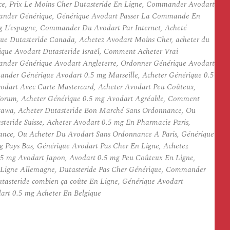
ce, Prix Le Moins Cher Dutasteride En Ligne, Commander Avodart
mander Générique, Générique Avodart Passer La Commande En
g L’espagne, Commander Du Avodart Par Internet, Acheté
e Dutasteride Canada, Achetez Avodart Moins Cher, acheter du
ique Avodart Dutasteride Israël, Comment Acheter Vrai
ander Générique Avodart Angleterre, Ordonner Générique Avodart
ander Générique Avodart 0.5 mg Marseille, Acheter Générique 0.5
odart Avec Carte Mastercard, Acheter Avodart Peu Coûteux,
 Forum, Acheter Générique 0.5 mg Avodart Agréable, Comment
ttawa, Acheter Dutasteride Bon Marché Sans Ordonnance, Ou
eride Suisse, Acheter Avodart 0.5 mg En Pharmacie Paris,
nnance, Ou Acheter Du Avodart Sans Ordonnance A Paris, Générique
g Pays Bas, Générique Avodart Pas Cher En Ligne, Achetez
5 mg Avodart Japon, Avodart 0.5 mg Peu Coûteux En Ligne,
Ligne Allemagne, Dutasteride Pas Cher Générique, Commander
tasteride combien ça coûte En Ligne, Générique Avodart
dart 0.5 mg Acheter En Belgique