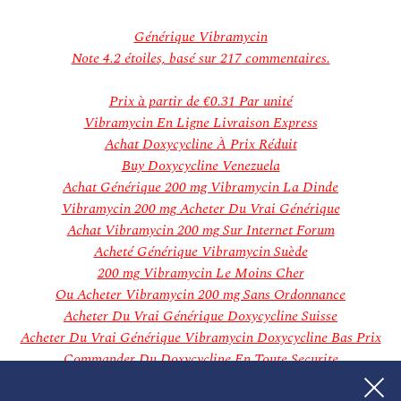
décembre 2018
novembre 2018
Générique Vibramycin
Categories
Note
4.2
étoiles, basé sur
217
commentaires.
Aucune catégorie
Meta
Prix à partir de
€0.31
Par unité
Connexion
Vibramycin En Ligne Livraison Express
Flux des publications
Achat Doxycycline À Prix Réduit
Flux des commentaires
Buy Doxycycline Venezuela
Site de WordPress-FR
Achat Générique 200 mg Vibramycin La Dinde
Vibramycin 200 mg Acheter Du Vrai Générique
Achat Vibramycin 200 mg Sur Internet Forum
Acheté Générique Vibramycin Suède
200 mg Vibramycin Le Moins Cher
Ou Acheter Vibramycin 200 mg Sans Ordonnance
Acheter Du Vrai Générique Doxycycline Suisse
Acheter Du Vrai Générique Vibramycin Doxycycline Bas Prix
Commander Du Doxycycline En Toute Securite
Commander Doxycycline En Suisse