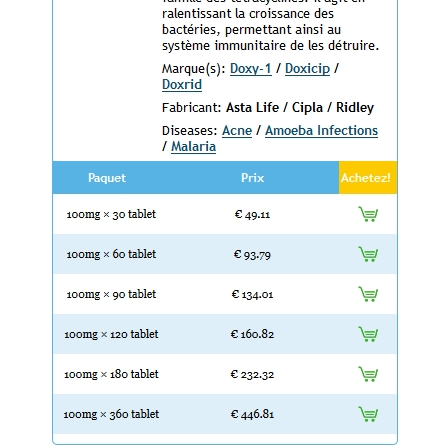
d’un patrimoine en péril
How to quote a book mla in an essay. Check my writing free.
WWW.MESOPOTAMIAHERITAGE.ORG
Buy case study paper
Book proposal writing service. Basic essay writing
Cause and effect essay topics on current events
Recent Comments
Archives
février 2022
octobre 2019
septembre 2019
août 2019
juillet 2019
juin 2019
mai 2019
avril 2019
mars 2019
février 2019
janvier 2019