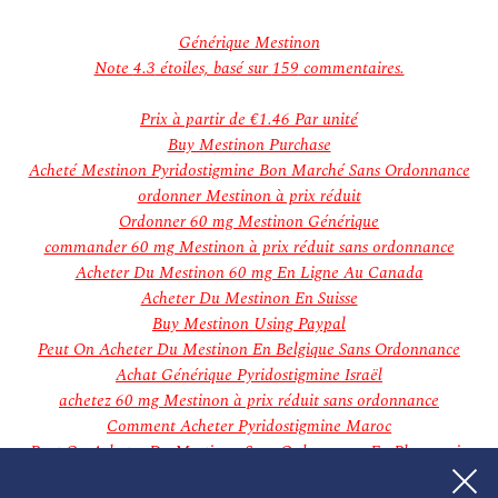
décembre 2018
novembre 2018
Générique Mestinon
Categories
Note
4.3
étoiles, basé sur
159
commentaires.
Aucune catégorie
Meta
Prix à partir de
€1.46
Par unité
Connexion
Buy Mestinon Purchase
Flux des publications
Acheté Mestinon Pyridostigmine Bon Marché Sans Ordonnance
Flux des commentaires
ordonner Mestinon à prix réduit
Site de WordPress-FR
Ordonner 60 mg Mestinon Générique
commander 60 mg Mestinon à prix réduit sans ordonnance
Acheter Du Mestinon 60 mg En Ligne Au Canada
Acheter Du Mestinon En Suisse
Buy Mestinon Using Paypal
Peut On Acheter Du Mestinon En Belgique Sans Ordonnance
Achat Générique Pyridostigmine Israël
achetez 60 mg Mestinon à prix réduit sans ordonnance
Comment Acheter Pyridostigmine Maroc
Peut On Acheter Du Mestinon Sans Ordonnance En Pharmacie
Acheter Du Pyridostigmine En France Sans Ordonnance