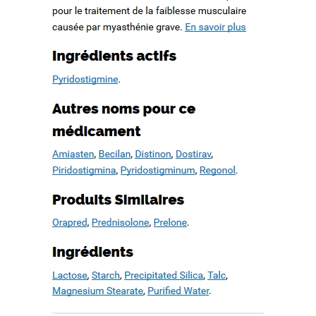
d’un patrimoine en péril
How to quote a book mla in an essay. Check my writing free.
WWW.MESOPOTAMIAHERITAGE.ORG
Buy case study paper
Book proposal writing service. Basic essay writing
Cause and effect essay topics on current events
Recent Comments
Archives
février 2022
octobre 2019
septembre 2019
août 2019
juillet 2019
juin 2019
mai 2019
avril 2019
mars 2019
février 2019
janvier 2019