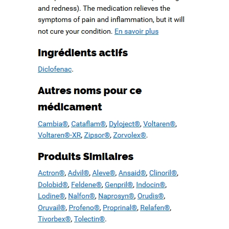
ation d’un patrimoine en péril
ree. WWW.MESOPOTAMIAHERITAGE.ORG