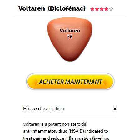
ide
ans Ordonnance Pharmacie Approuvé
Rapide Worldwide