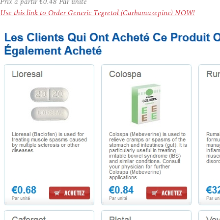
Prix à partir
€0.48
Par unité
Use this link to Order Generic Tegretol (Carbamazepine) NOW!