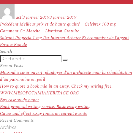
Auteur
Publié
le
acti
3 janvier 2019
3 janvier 2019
Navigation
Article
Précédent
Meilleur prix et de haute qualité – Celebrex 100 mg
de
précédent :
Comment Ça Marche – Livraison Gratuite
l’article
Article
Suivant
Propecia 1 mg Par Internet Acheter Et économiser de l’argent
suivant :
Envoie Rapide
Search
Recherche
Recherche
pour
Recent Posts
:
Mossoul à cœur ouvert, plaidoyer d’un architecte pour la réhabilitation
d’un patrimoine en péril
How to quote a book mla in an essay. Check my writing free.
WWW.MESOPOTAMIAHERITAGE.ORG
Buy case study paper
Book proposal writing service. Basic essay writing
Cause and effect essay topics on current events
Recent Comments
Archives