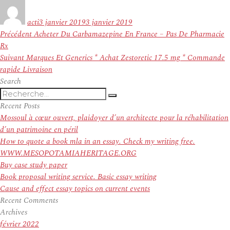
Auteur
Publié
le
acti
3 janvier 2019
3 janvier 2019
Navigation
Article
Précédent
Acheter Du Carbamazepine En France – Pas De Pharmacie
de
précédent :
Rx
l’article
Article
Suivant
Marques Et Generics * Achat Zestoretic 17.5 mg * Commande
suivant :
rapide Livraison
Search
Recherche
Recherche
pour
Recent Posts
:
Mossoul à cœur ouvert, plaidoyer d’un architecte pour la réhabilitation
d’un patrimoine en péril
How to quote a book mla in an essay. Check my writing free.
WWW.MESOPOTAMIAHERITAGE.ORG
Buy case study paper
Book proposal writing service. Basic essay writing
Cause and effect essay topics on current events
Recent Comments
Archives
février 2022