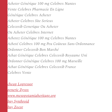
Acheter Générique 100 mg Celebrex Nantes
Vente Celebrex Pharmacie En Ligne
Générique Celebrex Acheter
Acheter Celebrex Site Serieux
Celecoxib Generique Ou Acheter
Ou Acheter Celebrex Internet
Achetez Générique 100 mg Celebrex Nantes
Acheté Celebrex 100 mg Peu Coûteux Sans Ordonnance
Ordonner Celecoxib Bon Marché
Achat Générique Celebrex Celecoxib Royaume Uni
Ordonner Générique Celebrex 100 mg Marseille
Achat Générique Celebrex Celecoxib France
Celebrex Vente
cheap Lopressor
generic Zyvox
www.mesopotamiaheritage.org
buy Synthroid
buy Zocor