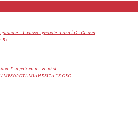
 garantie – Livraison gratuite Airmail Ou Courier
e Rx
ation d’un patrimoine en péril
ree. WWW.MESOPOTAMIAHERITAGE.ORG