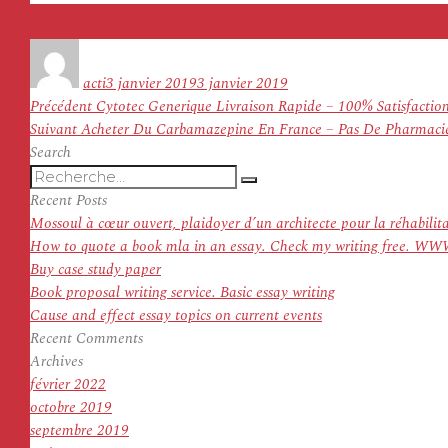
Auteur
Publié
le
acti
3 janvier 2019
3 janvier 2019
Navigation
Article
Précédent
Cytotec Generique Livraison Rapide – 100% Satisfaction
de
Article
précédent :
Suivant
Acheter Du Carbamazepine En France – Pas De Pharmaci
l’article
suivant :
Search
Recherche
Recherche
pour
Recent Posts
:
Mossoul à cœur ouvert, plaidoyer d’un architecte pour la réhabilit
How to quote a book mla in an essay. Check my writing f
Buy case study paper
Book proposal writing service. Basic essay writing
Cause and effect essay topics on current events
Recent Comments
Archives
février 2022
octobre 2019
septembre 2019