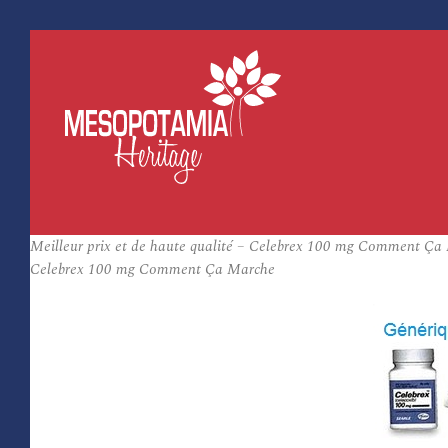
Meilleur prix et de haute qualité – Celebrex 100 mg Comment Ça 
Celebrex 100 mg Comment Ça Marche