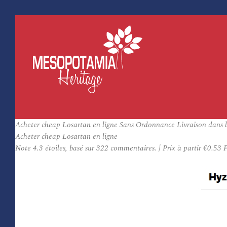
Acheter cheap Losartan en ligne Sans Ordonnance Livraison dans l
Acheter cheap Losartan en ligne
Note
4.3
étoiles, basé sur
322
commentaires.
|
Prix à partir
€0.53
P