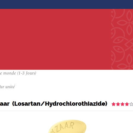
e monde (1-3 Jours)
ar unité