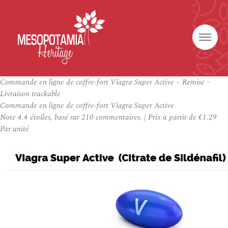
Commande en ligne de coffre-fort Viagra Super Active – Remise –
Livraison trackable
Commande en ligne de coffre-fort Viagra Super Active
Note
4.4
étoiles, basé sur
210
commentaires.
|
Prix à partir de
€1.29
Par unité