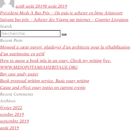
le
acti
8 août 2019
8 août 2019
Navigation
Article
Précédent
Meds À Bas Prix – Où puis-je acheter en ligne Aristocort
de
Article
précédent :
Suivant
bas prix – Acheter des Viagra sur internet – Courrier Livraison
l’article
suivant :
Search
Recherche
Recherche
pour
Recent Posts
:
Mossoul à cœur ouvert, plaidoyer d’un architecte pour la réhabilitation
d’un patrimoine en péril
How to quote a book mla in an essay. Check my writing free.
WWW.MESOPOTAMIAHERITAGE.ORG
Buy case study paper
Book proposal writing service. Basic essay writing
Cause and effect essay topics on current events
Recent Comments
Archives
février 2022
octobre 2019
septembre 2019
août 2019