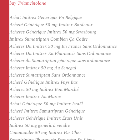
buy Triamcinolone
Achat Imitrex Generique En Belgique
Acheté Générique 50 mg Imitrex Bordeaux
Achetez Générique Imitrex 50 mg Strasbourg
Imitrex Sumatriptan Combien Ça Coûte
Acheter Du Imitrex 50 mg En France Sans Ordonnance
Acheter Du Imitrex En Pharmacie Sans Ordonnance
Acheter du Sumatriptan générique sans ordonnance
Acheter Imitrex 50 mg Au Senegal
Achetez Sumatriptan Sans Ordonnance
Acheté Générique Imitrex Pays Bas
Achetez 50 mg Imitrex Bon Marché
Acheter Imitrex Au Maroc
Achat Générique 50 mg Imitrex Israël
Acheté Imitrex Sumatriptan Générique
Acheter Générique Imitrex États Unis
Imitrex 50 mg generic à vendre
Commander 50 mg Imitrex Pas Cher
Sumatriptan Pharmacie Francaise En Ligne