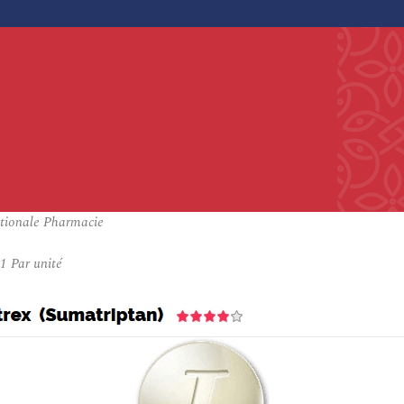
ationale Pharmacie
21
Par unité