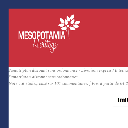
Sumatriptan discount sans ordonnance / Livraison express / Intern
Sumatriptan discount sans ordonnance
Note
4.6
étoiles, basé sur
101
commentaires.
|
Prix à partir de
€4.