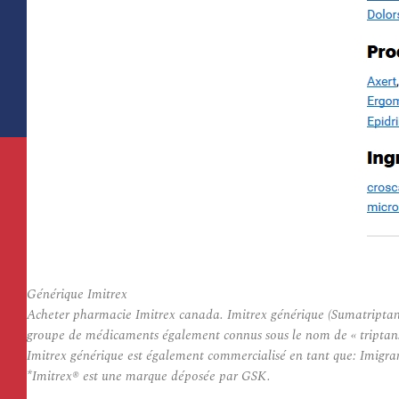
Générique Imitrex
Acheter pharmacie Imitrex canada. Imitrex générique (Sumatriptan) 
groupe de médicaments également connus sous le nom de « triptans 
Imitrex générique est également commercialisé en tant que: Imigr
*Imitrex® est une marque déposée par GSK.