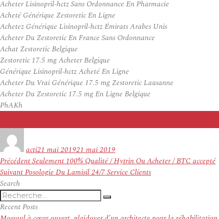
Acheter Lisinopril-hctz Sans Ordonnance En Pharmacie
Acheté Générique Zestoretic En Ligne
Achetez Générique Lisinopril-hctz Émirats Arabes Unis
Acheter Du Zestoretic En France Sans Ordonnance
Achat Zestoretic Belgique
Zestoretic 17.5 mg Acheter Belgique
Générique Lisinopril-hctz Acheté En Ligne
Acheter Du Vrai Générique 17.5 mg Zestoretic Lausanne
Acheter Du Zestoretic 17.5 mg En Ligne Belgique
PhAKh
Auteur
Publié
le
acti
21 mai 2019
21 mai 2019
Navigation
Article
Précédent
Seulement 100% Qualité / Hytrin Ou Acheter / BTC accepté
de
Article
précédent :
Suivant
Posologie Du Lamisil 24/7 Service Clients
l’article
suivant :
Search
Recherche
Recherche
pour
Recent Posts
:
Mossoul à cœur ouvert, plaidoyer d’un architecte pour la réhabilitation