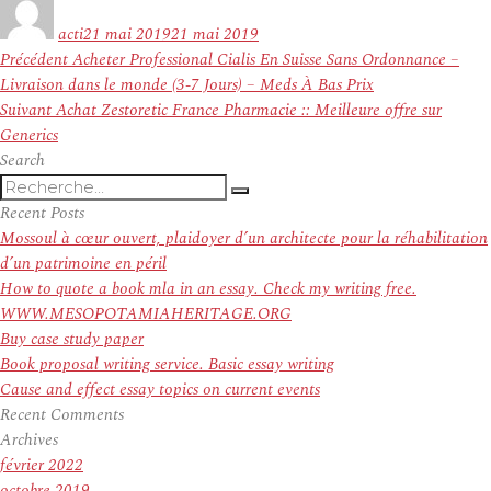
le
acti
21 mai 2019
21 mai 2019
Navigation
Article
Précédent
Acheter Professional Cialis En Suisse Sans Ordonnance –
de
précédent :
Livraison dans le monde (3-7 Jours) – Meds À Bas Prix
l’article
Article
Suivant
Achat Zestoretic France Pharmacie :: Meilleure offre sur
suivant :
Generics
Search
Recherche
Recherche
pour
Recent Posts
:
Mossoul à cœur ouvert, plaidoyer d’un architecte pour la réhabilitation
d’un patrimoine en péril
How to quote a book mla in an essay. Check my writing free.
WWW.MESOPOTAMIAHERITAGE.ORG
Buy case study paper
Book proposal writing service. Basic essay writing
Cause and effect essay topics on current events
Recent Comments
Archives
février 2022
octobre 2019