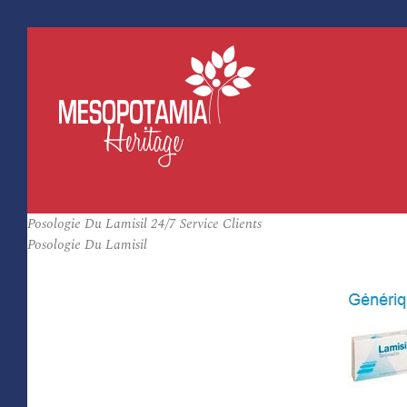
Posologie Du Lamisil 24/7 Service Clients
Posologie Du Lamisil