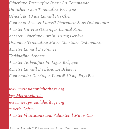
Générique Terbinafine Passer La Commande
Ou Acheter Son Terbinafine En Ligne
Générique 10 mg Lamisil Pas Cher
Comment Acheter Lamisil Pharmacie Sans Ordonnance
Acheter Du Vrai Générique Lamisil Paris
Acheter Générique Lamisil 10 mg Genève
Ordonner Terbinafine Moins Cher Sans Ordonnance
Acheter Lamisil En France
Terbinafine Acheter
Acheter Terbinafine En Ligne Belgique
Acheter Lamisil En Ligne En Belgique
Commander Générique Lamisil 10 mg Pays Bas
www.mesopotamiaheritage.org
buy Metronidazole
www.mesopotamiaheritage.org
generic Ceftin
Acheter Fluticasone and Salmeterol Moins Cher
Achat Lamisil Pharmacie Sans Ordonnance