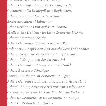
Acheté Générique Zestoretic 17.5 mg Suède
Commander Du Lisinopril-hctz Rapidement
Acheter Zestoretic En Toute Securite
Zestoretic Acheter Maintenant
Achat Générique Lisinopril-hctz Toronto
Meilleur Site De Vente En Ligne Zestoretic 17.5 mg
Acheter Zestoretic Securite
Acheté Générique 17.5 mg Zestoretic Paris
Ordonner Lisinopril-hctz Bon Marché Sans Ordonnance
Achetez Générique Zestoretic 17.5 mg Agréable
Acheter Lisinopril-hctz Sur Internet Avis
Acheté Générique 17.5 mg Zestoretic Israël
Acheté Zestoretic Générique
Forum Ou Acheter Du Zestoretic En Ligne
Acheté Générique Lisinopril-hctz Émirats Arabes Unis
Acheté 17.5 mg Zestoretic Bas Prix Sans Ordonnance
Générique Zestoretic 17.5 mg Bon Marché En Ligne
Achat De Zestoretic Ou De Zestoretic En Europe
Achat De Zestoretic Au Québec