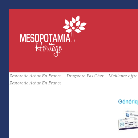
Zestoretic Achat En France – Drugstore Pas Cher – Meilleure offre
Zestoretic Achat En France