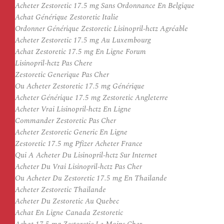
Acheter Zestoretic 17.5 mg Sans Ordonnance En Belgique
Achat Générique Zestoretic Italie
Ordonner Générique Zestoretic Lisinopril-hctz Agréable
Acheter Zestoretic 17.5 mg Au Luxembourg
Achat Zestoretic 17.5 mg En Ligne Forum
Lisinopril-hctz Pas Chere
Zestoretic Generique Pas Cher
Ou Acheter Zestoretic 17.5 mg Générique
Acheter Générique 17.5 mg Zestoretic Angleterre
Acheter Vrai Lisinopril-hctz En Ligne
Commander Zestoretic Pas Cher
Acheter Zestoretic Generic En Ligne
Zestoretic 17.5 mg Pfizer Acheter France
Qui A Acheter Du Lisinopril-hctz Sur Internet
Acheter Du Vrai Lisinopril-hctz Pas Cher
Ou Acheter Du Zestoretic 17.5 mg En Thailande
Acheter Zestoretic Thailande
Acheter Du Zestoretic Au Quebec
Achat En Ligne Canada Zestoretic